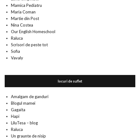
Mamica Pediatru
Maria Coman
Martie din Post
Nina Costea
Our English Homeschool
Raluca
Scrisori de peste tot
Sofia
Vavaly
locuri de suflet
Amalgam de ganduri
Blogul mamei
Gagaita
Hapi
LiluTesa – blog
Raluca
Un graunte de nisip