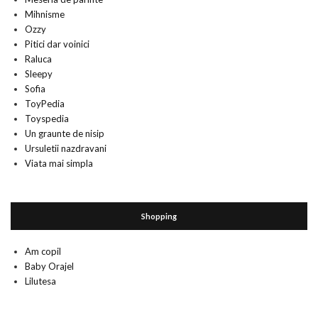
Mihnisme
Ozzy
Pitici dar voinici
Raluca
Sleepy
Sofia
ToyPedia
Toyspedia
Un graunte de nisip
Ursuletii nazdravani
Viata mai simpla
Shopping
Am copil
Baby Orajel
Lilutesa