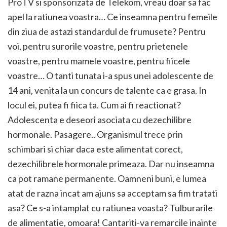
ProTV si sponsorizata de Telekom, vreau doar sa fac
apel la ratiunea voastra… Ce inseamna pentru femeile
din ziua de astazi standardul de frumusete? Pentru
voi, pentru surorile voastre, pentru prietenele
voastre, pentru mamele voastre, pentru fiicele
voastre… O tanti tunata i-a spus unei adolescente de
14 ani, venita la un concurs de talente ca e grasa. In
locul ei, putea fi fiica ta. Cum ai fi reactionat?
Adolescenta e deseori asociata cu dezechilibre
hormonale. Pasagere.. Organismul trece prin
schimbari si chiar daca este alimentat corect,
dezechilibrele hormonale primeaza. Dar nu inseamna
ca pot ramane permanente. Oamneni buni, e lumea
atat de razna incat am ajuns sa acceptam sa fim tratati
asa? Ce s-a intamplat cu ratiunea voasta? Tulburarile
de alimentatie, omoara! Cantariti-va remarcile inainte