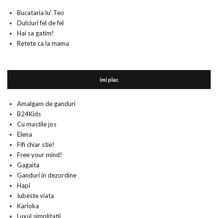
Bucataria lu' Teo
Dulciuri fel de fel
Hai sa gatim!
Retete ca la mama
imi plac
Amalgam de ganduri
B24Kids
Cu mastile jos
Elena
Fifi chiar stie!
Free your mind!
Gagaita
Ganduri in dezordine
Hapi
Iubeste viata
Karioka
Luxul simplitatii