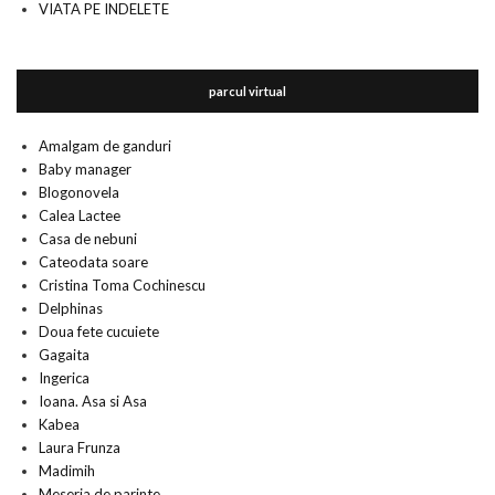
VIATA PE INDELETE
parcul virtual
Amalgam de ganduri
Baby manager
Blogonovela
Calea Lactee
Casa de nebuni
Cateodata soare
Cristina Toma Cochinescu
Delphinas
Doua fete cucuiete
Gagaita
Ingerica
Ioana. Asa si Asa
Kabea
Laura Frunza
Madimih
Meseria de parinte