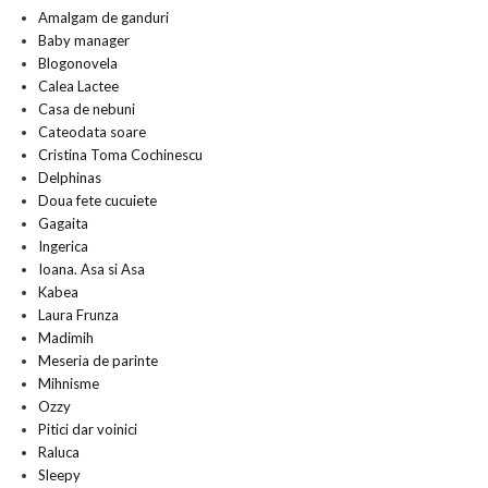
Amalgam de ganduri
Baby manager
Blogonovela
Calea Lactee
Casa de nebuni
Cateodata soare
Cristina Toma Cochinescu
Delphinas
Doua fete cucuiete
Gagaita
Ingerica
Ioana. Asa si Asa
Kabea
Laura Frunza
Madimih
Meseria de parinte
Mihnisme
Ozzy
Pitici dar voinici
Raluca
Sleepy