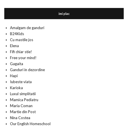
imi plac
Amalgam de ganduri
B24Kids
Cu mastile jos
Elena
Fifi chiar stie!
Free your mind!
Gagaita
Ganduri in dezordine
Hapi
Iubeste viata
Karioka
Luxul simplitatii
Mamica Pediatru
Maria Coman
Martie din Post
Nina Costea
Our English Homeschool