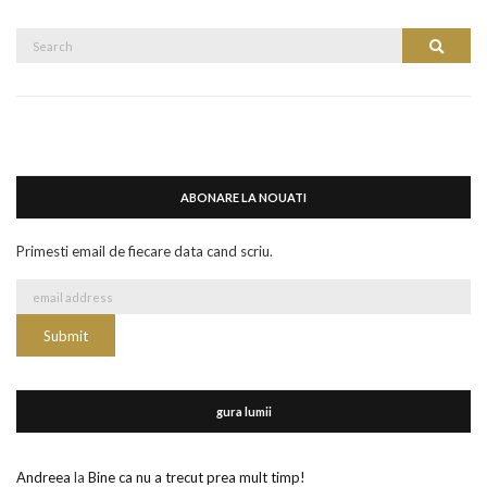
Search
Search
for:
ABONARE LA NOUATI
Primesti email de fiecare data cand scriu.
gura lumii
Andreea
la
Bine ca nu a trecut prea mult timp!