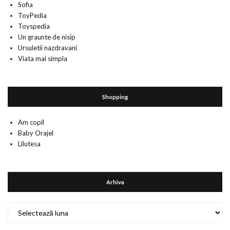
Sofia
ToyPedia
Toyspedia
Un graunte de nisip
Ursuletii nazdravani
Viata mai simpla
Shopping
Am copil
Baby Orajel
Lilutesa
Arhiva
Arhiva