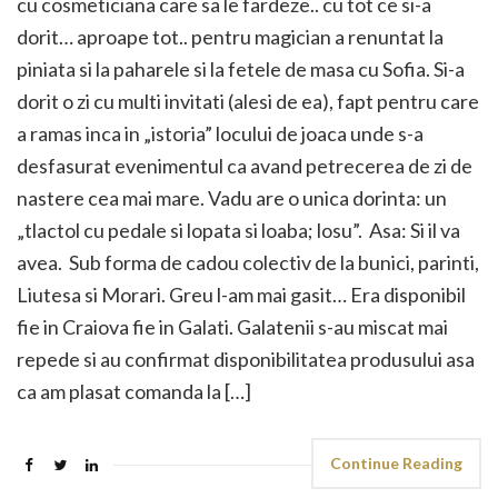
cu cosmeticiana care sa le fardeze.. cu tot ce si-a
dorit… aproape tot.. pentru magician a renuntat la
piniata si la paharele si la fetele de masa cu Sofia. Si-a
dorit o zi cu multi invitati (alesi de ea), fapt pentru care
a ramas inca in „istoria” locului de joaca unde s-a
desfasurat evenimentul ca avand petrecerea de zi de
nastere cea mai mare. Vadu are o unica dorinta: un
„tlactol cu pedale si lopata si loaba; losu”. Asa: Si il va
avea. Sub forma de cadou colectiv de la bunici, parinti,
Liutesa si Morari. Greu l-am mai gasit… Era disponibil
fie in Craiova fie in Galati. Galatenii s-au miscat mai
repede si au confirmat disponibilitatea produsului asa
ca am plasat comanda la […]
Continue Reading