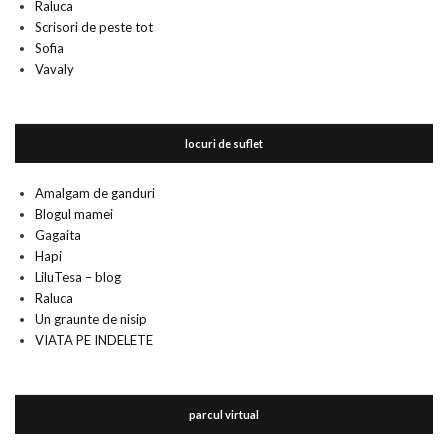
Raluca
Scrisori de peste tot
Sofia
Vavaly
locuri de suflet
Amalgam de ganduri
Blogul mamei
Gagaita
Hapi
LiluTesa – blog
Raluca
Un graunte de nisip
VIATA PE INDELETE
parcul virtual