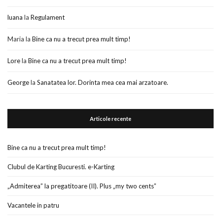
luana
la
Regulament
Maria
la
Bine ca nu a trecut prea mult timp!
Lore
la
Bine ca nu a trecut prea mult timp!
George
la
Sanatatea lor. Dorinta mea cea mai arzatoare.
Articole recente
Bine ca nu a trecut prea mult timp!
Clubul de Karting Bucuresti. e-Karting
„Admiterea” la pregatitoare (II). Plus „my two cents”
Vacantele in patru