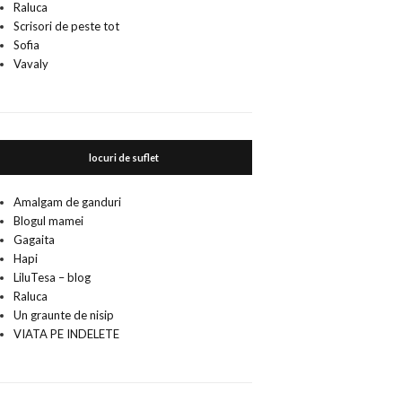
Raluca
Scrisori de peste tot
Sofia
Vavaly
locuri de suflet
Amalgam de ganduri
Blogul mamei
Gagaita
Hapi
LiluTesa – blog
Raluca
Un graunte de nisip
VIATA PE INDELETE