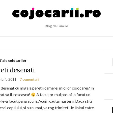
Blog de Familie
d'ale cojocarilor
f
eti desenati
mbrie 2011
7 comentarii
 desenat cu migala peretii camerei micilor cojocarei? In
cat sa il iroseasca!
A facut primul pas: si-a facut un
 le-a facut pana acum. Acum cauta musterii. Daca stiti
ei copilului, si nu numai, va rog trimiteti-le linkul catre