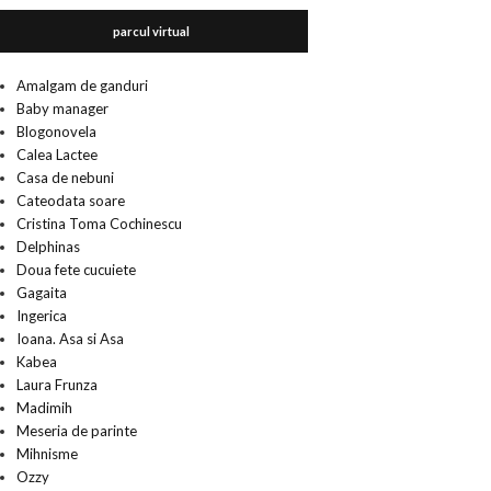
parcul virtual
Amalgam de ganduri
Baby manager
Blogonovela
Calea Lactee
Casa de nebuni
Cateodata soare
Cristina Toma Cochinescu
Delphinas
Doua fete cucuiete
Gagaita
Ingerica
Ioana. Asa si Asa
Kabea
Laura Frunza
Madimih
Meseria de parinte
Mihnisme
Ozzy