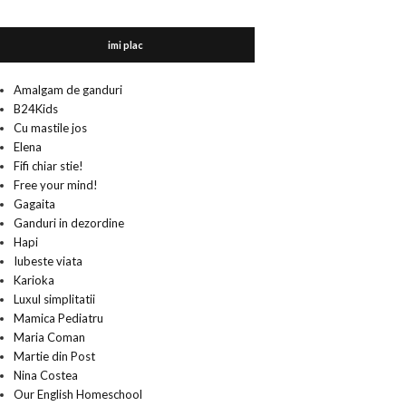
imi plac
Amalgam de ganduri
B24Kids
Cu mastile jos
Elena
Fifi chiar stie!
Free your mind!
Gagaita
Ganduri in dezordine
Hapi
Iubeste viata
Karioka
Luxul simplitatii
Mamica Pediatru
Maria Coman
Martie din Post
Nina Costea
Our English Homeschool