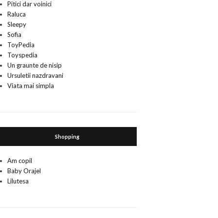
Pitici dar voinici
Raluca
Sleepy
Sofia
ToyPedia
Toyspedia
Un graunte de nisip
Ursuletii nazdravani
Viata mai simpla
Shopping
Am copil
Baby Orajel
Lilutesa