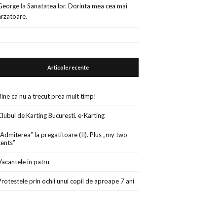
George
la
Sanatatea lor. Dorinta mea cea mai
arzatoare.
Articole recente
Bine ca nu a trecut prea mult timp!
Clubul de Karting Bucuresti. e-Karting
„Admiterea” la pregatitoare (II). Plus „my two
cents”
Vacantele in patru
Protestele prin ochii unui copil de aproape 7 ani