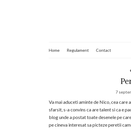
Home
Regulament
Contact
Per
7 septe
Va mai aduceti aminte de Nico, cea care a
sfarsit, s-a convins ca are talent si ca e pa
blog unde a postat toate desenele pe care
pe cineva interesat sa picteze peretii camer