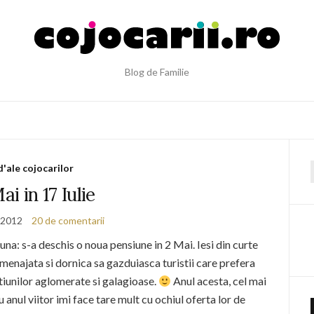
Blog de Familie
d'ale cojocarilor
f
ai in 17 Iulie
e 2012
20 de comentarii
una: s-a deschis o noua pensiune in 2 Mai. Iesi din curte
enajata si dornica sa gazduiasca turistii care prefera
tiunilor aglomerate si galagioase.
Anul acesta, cel mai
nul viitor imi face tare mult cu ochiul oferta lor de