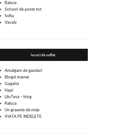
Raluca
Scrisori de peste tot
Sofia
Vavaly
locuri de suflet
Amalgam de ganduri
Blogul mamei
Gagaita
Hapi
LiluTesa – blog
Raluca
Un graunte de nisip
VIATA PE INDELETE