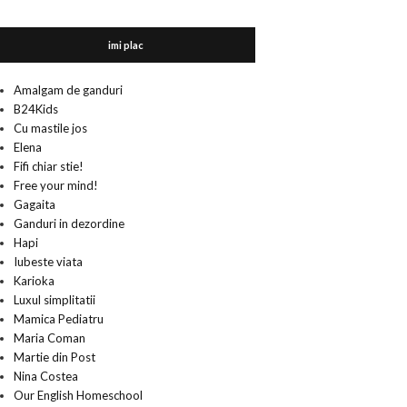
imi plac
Amalgam de ganduri
B24Kids
Cu mastile jos
Elena
Fifi chiar stie!
Free your mind!
Gagaita
Ganduri in dezordine
Hapi
Iubeste viata
Karioka
Luxul simplitatii
Mamica Pediatru
Maria Coman
Martie din Post
Nina Costea
Our English Homeschool