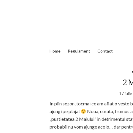
Home
Regulament
Contact
2 M
17 iuli
In plin sezon, tocmai ce am aflat o veste b
ajungi pe plaja!
Noua, curata, frumos am
„pustietatea 2 Maiului” in detrimentul sta
probabil nu vom ajunge acolo… dar pentru a