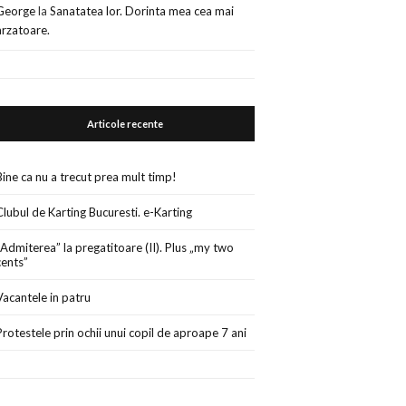
George
la
Sanatatea lor. Dorinta mea cea mai
arzatoare.
Articole recente
Bine ca nu a trecut prea mult timp!
Clubul de Karting Bucuresti. e-Karting
„Admiterea” la pregatitoare (II). Plus „my two
cents”
Vacantele in patru
Protestele prin ochii unui copil de aproape 7 ani