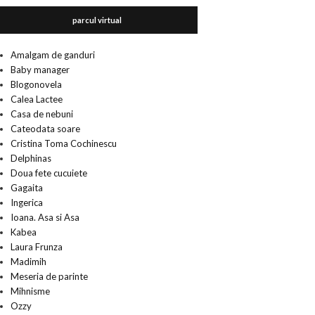
parcul virtual
Amalgam de ganduri
Baby manager
Blogonovela
Calea Lactee
Casa de nebuni
Cateodata soare
Cristina Toma Cochinescu
Delphinas
Doua fete cucuiete
Gagaita
Ingerica
Ioana. Asa si Asa
Kabea
Laura Frunza
Madimih
Meseria de parinte
Mihnisme
Ozzy