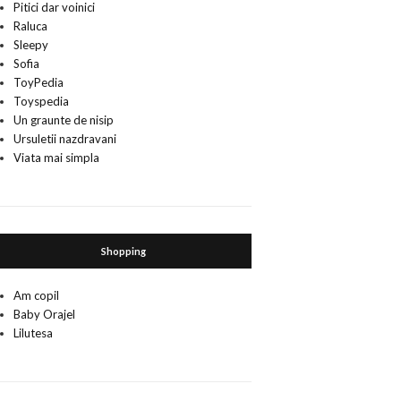
Pitici dar voinici
Raluca
Sleepy
Sofia
ToyPedia
Toyspedia
Un graunte de nisip
Ursuletii nazdravani
Viata mai simpla
Shopping
Am copil
Baby Orajel
Lilutesa