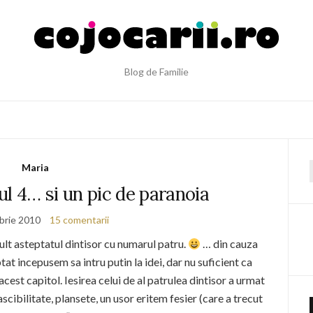
Blog de Familie
Maria
f
l 4… si un pic de paranoia
brie 2010
15 comentarii
lt asteptatul dintisor cu numarul patru.
… din cauza
tat incepusem sa intru putin la idei, dar nu suficient ca
 acest capitol. Iesirea celui de al patrulea dintisor a urmat
ascibilitate, plansete, un usor eritem fesier (care a trecut