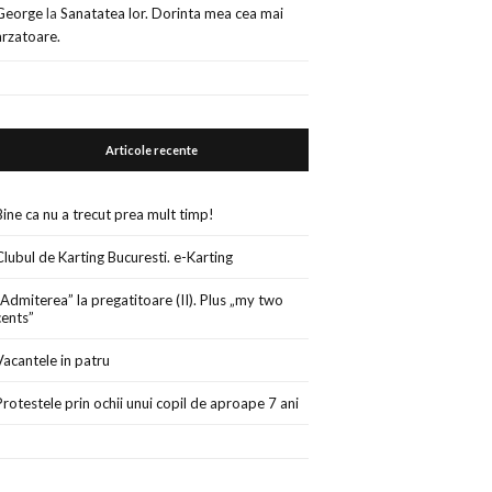
George
la
Sanatatea lor. Dorinta mea cea mai
arzatoare.
Articole recente
Bine ca nu a trecut prea mult timp!
Clubul de Karting Bucuresti. e-Karting
„Admiterea” la pregatitoare (II). Plus „my two
cents”
Vacantele in patru
Protestele prin ochii unui copil de aproape 7 ani