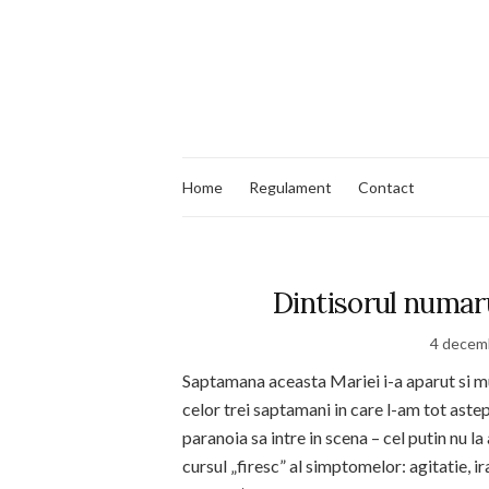
Home
Regulament
Contact
Dintisorul numaru
4 decem
Saptamana aceasta Mariei i-a aparut si mu
celor trei saptamani in care l-am tot astep
paranoia sa intre in scena – cel putin nu la
cursul „firesc” al simptomelor: agitatie, ir