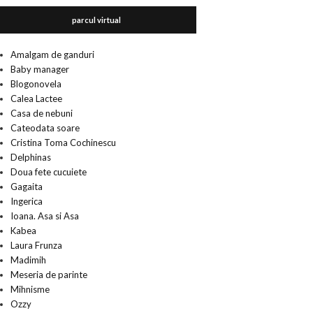
parcul virtual
Amalgam de ganduri
Baby manager
Blogonovela
Calea Lactee
Casa de nebuni
Cateodata soare
Cristina Toma Cochinescu
Delphinas
Doua fete cucuiete
Gagaita
Ingerica
Ioana. Asa si Asa
Kabea
Laura Frunza
Madimih
Meseria de parinte
Mihnisme
Ozzy