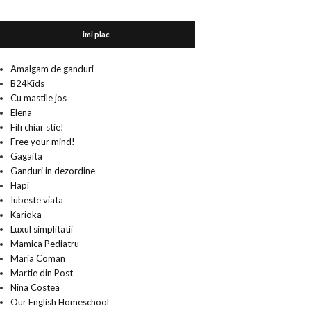
imi plac
Amalgam de ganduri
B24Kids
Cu mastile jos
Elena
Fifi chiar stie!
Free your mind!
Gagaita
Ganduri in dezordine
Hapi
Iubeste viata
Karioka
Luxul simplitatii
Mamica Pediatru
Maria Coman
Martie din Post
Nina Costea
Our English Homeschool