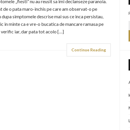
ptomele „fiesti” nu au reusit sa imi declanseze paranoia.
at de o pata maro-inchis pe care am observat-o pe
au dupa simptomele descrise mai sus ce inca persistau,
 zic in minte ca e vre-o bucatica de mancare ramasa pe
verific iar, dar pata tot acolo […]
Continue Reading