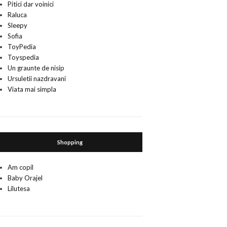
Pitici dar voinici
Raluca
Sleepy
Sofia
ToyPedia
Toyspedia
Un graunte de nisip
Ursuletii nazdravani
Viata mai simpla
Shopping
Am copil
Baby Orajel
Lilutesa