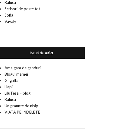
Raluca
Scrisori de peste tot
Sofia
Vavaly
locuri de suflet
Amalgam de ganduri
Blogul mamei
Gagaita
Hapi
LiluTesa – blog
Raluca
Un graunte de nisip
VIATA PE INDELETE