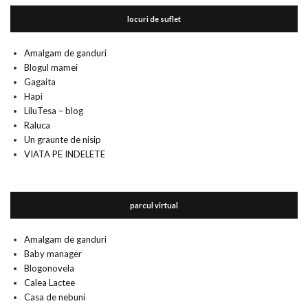
locuri de suflet
Amalgam de ganduri
Blogul mamei
Gagaita
Hapi
LiluTesa – blog
Raluca
Un graunte de nisip
VIATA PE INDELETE
parcul virtual
Amalgam de ganduri
Baby manager
Blogonovela
Calea Lactee
Casa de nebuni