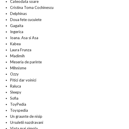
Cateodata soare
Cristina Toma Cochinescu
Delphinas
Doua fete cucuiete
Gagaita
Ingerica
Ioana. Asa si Asa
Kabea
Laura Frunza
Madimih
Meseria de parinte
Mihnisme
Ozzy
Pitici dar voinici
Raluca
Sleepy
Sofia
ToyPedia
Toyspedia
Un graunte de nisip
Ursuletii nazdravani
Viata mai simpla