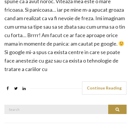
spune ca a avut noroc. Viteaza mea este o mare
fricoasa. Si panicoasa… iar pe mine m-a apucat groaza
cand am realizat ca va fi nevoie de freza. Imi imaginam
cum urma sa tipe sau sa se zbata sau cum urma sa o tin
cu forta… Brrrr! Am facut ce ar face aproape orice
mama in momente de panica: am cautat pe google.
Si google mi-a spus ca exista centre in care se poate
face anestezie cu gaz sau ca exista o tehnologie de
tratare a cariilor cu
Continue Reading
Search
Search
for: