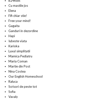
B24Kids
Cu mastile jos
Elena
Fifi chiar stie!
Free your mind!
Gagaita
Ganduri in dezordine
Hapi
Iubeste viata
Karioka
Luxul simplitatii
Mamica Pediatru
Maria Coman
Martie din Post
Nina Costea
Our English Homeschool
Raluca
Scrisori de peste tot
Sofia
Vavaly