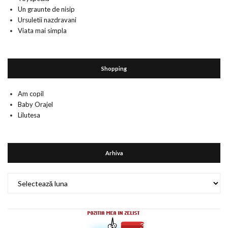
Un graunte de nisip
Ursuletii nazdravani
Viata mai simpla
Shopping
Am copil
Baby Orajel
Lilutesa
Arhiva
Arhiva