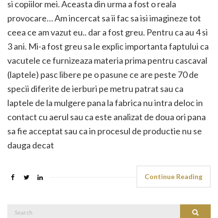
si copiilor mei. Aceasta din urma a fost o reala
provocare… Am incercat sa ii fac sa isi imagineze tot
ceea ce am vazut eu.. dar a fost greu. Pentru ca au 4 si
3 ani. Mi-a fost greu sa le explic importanta faptului ca
vacutele ce furnizeaza materia prima pentru cascaval
(laptele) pasc libere pe o pasune ce are peste 70 de
specii diferite de ierburi pe metru patrat sau ca
laptele de la mulgere pana la fabrica nu intra deloc in
contact cu aerul sau ca este analizat de doua ori pana
sa fie acceptat sau ca in procesul de productie nu se
dauga decat
Continue Reading
Search
Search