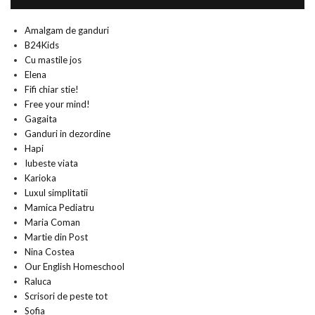
Amalgam de ganduri
B24Kids
Cu mastile jos
Elena
Fifi chiar stie!
Free your mind!
Gagaita
Ganduri in dezordine
Hapi
Iubeste viata
Karioka
Luxul simplitatii
Mamica Pediatru
Maria Coman
Martie din Post
Nina Costea
Our English Homeschool
Raluca
Scrisori de peste tot
Sofia