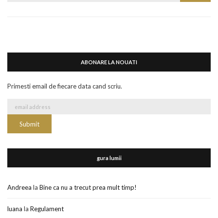
for:
ABONARE LA NOUATI
Primesti email de fiecare data cand scriu.
gura lumii
Andreea
la
Bine ca nu a trecut prea mult timp!
luana
la
Regulament