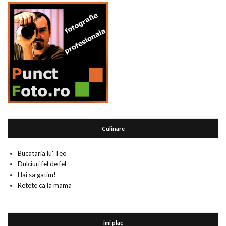
Culinare
Bucataria lu' Teo
Dulciuri fel de fel
Hai sa gatim!
Retete ca la mama
imi plac