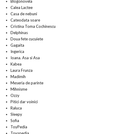
Blogonovela
Calea Lactee
Casa de nebuni
Cateodata soare
Cristina Toma Cochinescu
Delphinas
Doua fete cucuiete
Gagaita
Ingerica
Ioana. Asa si Asa
Kabea
Laura Frunza
Madimih
Meseria de parinte
Mihnisme
Ozzy
Pitici dar voinici
Raluca
Sleepy
Sofia
ToyPedia
Toyspedia