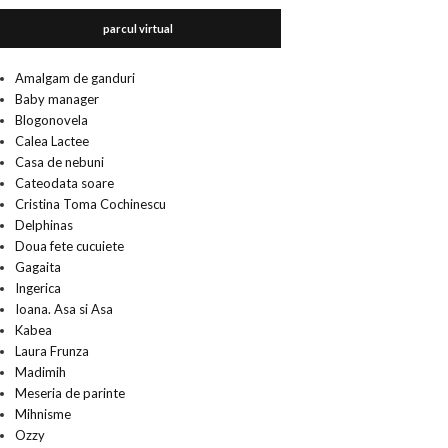
parcul virtual
Amalgam de ganduri
Baby manager
Blogonovela
Calea Lactee
Casa de nebuni
Cateodata soare
Cristina Toma Cochinescu
Delphinas
Doua fete cucuiete
Gagaita
Ingerica
Ioana. Asa si Asa
Kabea
Laura Frunza
Madimih
Meseria de parinte
Mihnisme
Ozzy