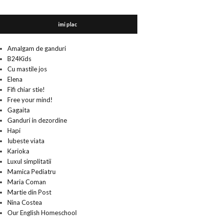
imi plac
Amalgam de ganduri
B24Kids
Cu mastile jos
Elena
Fifi chiar stie!
Free your mind!
Gagaita
Ganduri in dezordine
Hapi
Iubeste viata
Karioka
Luxul simplitatii
Mamica Pediatru
Maria Coman
Martie din Post
Nina Costea
Our English Homeschool