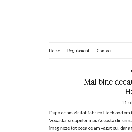
Home
Regulament
Contact
Mai bine decat
H
11 iu
Dupa ce am vizitat fabrica Hochland am i
Voua dar si copiilor mei. Aceasta din urma
imagineze tot ceea ce am vazut eu.. dar a f