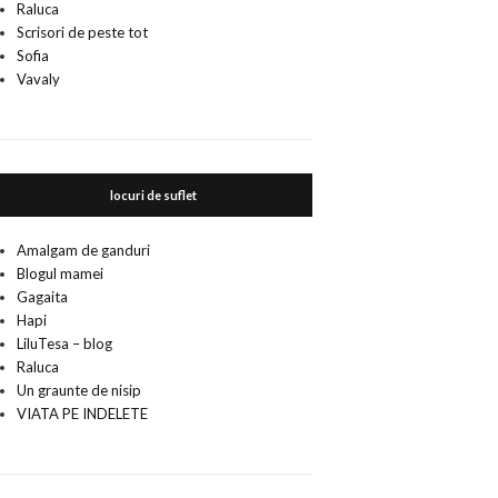
Raluca
Scrisori de peste tot
Sofia
Vavaly
locuri de suflet
Amalgam de ganduri
Blogul mamei
Gagaita
Hapi
LiluTesa – blog
Raluca
Un graunte de nisip
VIATA PE INDELETE