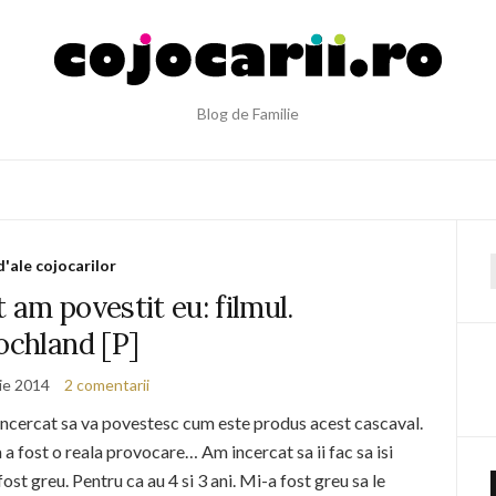
Blog de Familie
d'ale cojocarilor
f
 am povestit eu: filmul.
ochland [P]
lie 2014
2 comentarii
ncercat sa va povestesc cum este produs acest cascaval.
 a fost o reala provocare… Am incercat sa ii fac sa isi
ost greu. Pentru ca au 4 si 3 ani. Mi-a fost greu sa le