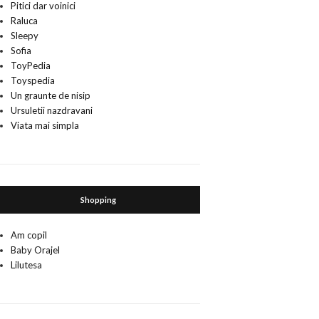
Pitici dar voinici
Raluca
Sleepy
Sofia
ToyPedia
Toyspedia
Un graunte de nisip
Ursuletii nazdravani
Viata mai simpla
Shopping
Am copil
Baby Orajel
Lilutesa