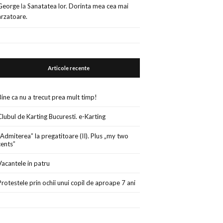
George
la
Sanatatea lor. Dorinta mea cea mai
arzatoare.
Articole recente
Bine ca nu a trecut prea mult timp!
Clubul de Karting Bucuresti. e-Karting
„Admiterea” la pregatitoare (II). Plus „my two
cents”
Vacantele in patru
Protestele prin ochii unui copil de aproape 7 ani