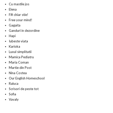
Cu mastile jos
Elena
Fifi chiar stie!
Free your mind!
Gagaita
Ganduri in dezordine
Hapi
Iubeste viata
Karioka
Luxul simplitatii
Mamica Pediatru
Maria Coman
Martie din Post
Nina Costea
Our English Homeschool
Raluca
Scrisori de peste tot
Sofia
Vavaly