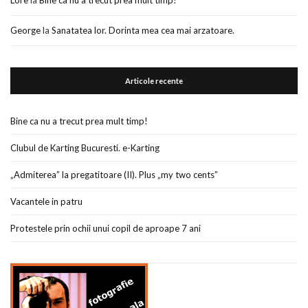
Lore
la
Bine ca nu a trecut prea mult timp!
George
la
Sanatatea lor. Dorinta mea cea mai arzatoare.
Articole recente
Bine ca nu a trecut prea mult timp!
Clubul de Karting Bucuresti. e-Karting
„Admiterea” la pregatitoare (II). Plus „my two cents”
Vacantele in patru
Protestele prin ochii unui copil de aproape 7 ani