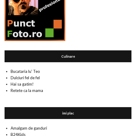
Culinare
Bucataria lu' Teo
Dulciuri fel de fel
Hai sa gatim!
Retete ca la mama
imi plac
Amalgam de ganduri
B24Kids