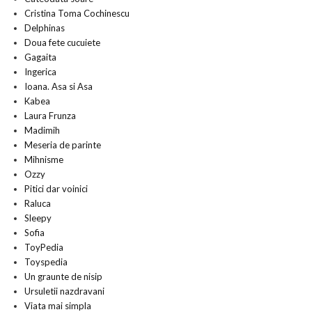
Cristina Toma Cochinescu
Delphinas
Doua fete cucuiete
Gagaita
Ingerica
Ioana. Asa si Asa
Kabea
Laura Frunza
Madimih
Meseria de parinte
Mihnisme
Ozzy
Pitici dar voinici
Raluca
Sleepy
Sofia
ToyPedia
Toyspedia
Un graunte de nisip
Ursuletii nazdravani
Viata mai simpla