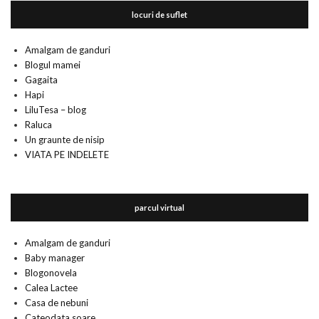
locuri de suflet
Amalgam de ganduri
Blogul mamei
Gagaita
Hapi
LiluTesa – blog
Raluca
Un graunte de nisip
VIATA PE INDELETE
parcul virtual
Amalgam de ganduri
Baby manager
Blogonovela
Calea Lactee
Casa de nebuni
Cateodata soare