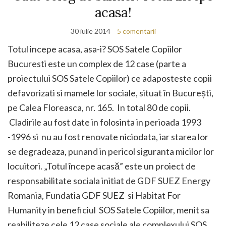
acasa!
30 iulie 2014
5 comentarii
Totul incepe acasa, asa-i? SOS Satele Copiilor
Bucuresti este un complex de 12 case (parte a
proiectului SOS Satele Copiilor) ce adaposteste copii
defavorizati si mamele lor sociale, situat în București,
pe Calea Floreasca, nr. 165. In total 80 de copii.
Cladirile au fost date in folosinta in perioada 1993
-1996 si nu au fost renovate niciodata, iar starea lor
se degradeaza, punand in pericol siguranta micilor lor
locuitori. „Totul începe acasă” este un proiect de
responsabilitate sociala initiat de GDF SUEZ Energy
Romania, Fundatia GDF SUEZ si Habitat For
Humanity in beneficiul SOS Satele Copiilor, menit sa
reabiliteze cele 12 case sociale ale complexului SOS