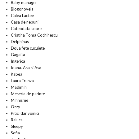
Baby manager
Blogonovela
Calea Lactee
Casa de nebuni
Cateodata soare
Cristina Toma Cochinescu
Delphinas
Doua fete cucuiete
Gagaita
Ingerica
Ioana. Asa si Asa
Kabea
Laura Frunza
Madimih
Meseria de parinte
Mihnisme
Ozzy
Pitici dar voinici
Raluca
Sleepy
Sofia