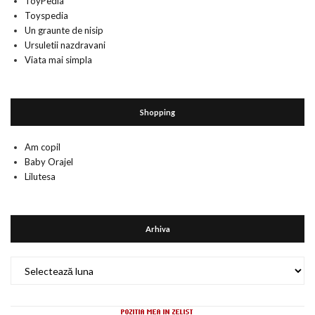
ToyPedia
Toyspedia
Un graunte de nisip
Ursuletii nazdravani
Viata mai simpla
Shopping
Am copil
Baby Orajel
Lilutesa
Arhiva
Arhiva