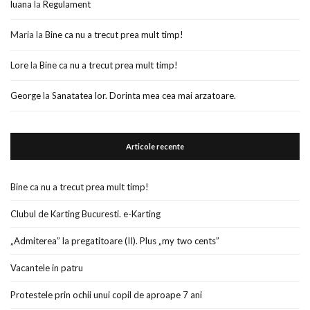
luana
la
Regulament
Maria
la
Bine ca nu a trecut prea mult timp!
Lore
la
Bine ca nu a trecut prea mult timp!
George
la
Sanatatea lor. Dorinta mea cea mai arzatoare.
Articole recente
Bine ca nu a trecut prea mult timp!
Clubul de Karting Bucuresti. e-Karting
„Admiterea” la pregatitoare (II). Plus „my two cents”
Vacantele in patru
Protestele prin ochii unui copil de aproape 7 ani