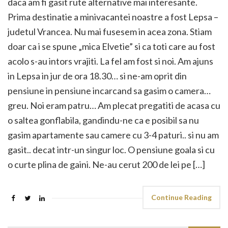
daca am fi gasit rute alternative mai interesante.
Prima destinatie a minivacantei noastre a fost Lepsa –
judetul Vrancea. Nu mai fusesem in acea zona. Stiam
doar ca i se spune „mica Elvetie” si ca toti care au fost
acolo s-au intors vrajiti. La fel am fost si noi. Am ajuns
in Lepsa in jur de ora 18.30… si ne-am oprit din
pensiune in pensiune incarcand sa gasim o camera…
greu. Noi eram patru… Am plecat pregatiti de acasa cu
o saltea gonflabila, gandindu-ne ca e posibil sa nu
gasim apartamente sau camere cu 3-4 paturi.. si nu am
gasit.. decat intr-un singur loc. O pensiune goala si cu
o curte plina de gaini. Ne-au cerut 200 de lei pe […]
Continue Reading