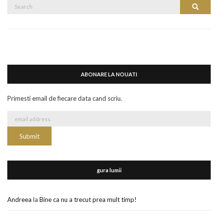
Search
Search
for:
ABONARE LA NOUATI
Primesti email de fiecare data cand scriu.
gura lumii
Andreea
la
Bine ca nu a trecut prea mult timp!