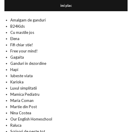
imi plac
Amalgam de ganduri
B24Kids
Cu mastile jos
Elena
Fifi chiar stie!
Free your mind!
Gagaita
Ganduri in dezordine
Hapi
Iubeste viata
Karioka
Luxul simplitatii
Mamica Pediatru
Maria Coman
Martie din Post
Nina Costea
Our English Homeschool
Raluca
Scrisori de peste tot