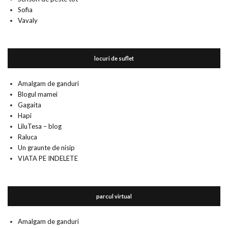
Sofia
Vavaly
locuri de suflet
Amalgam de ganduri
Blogul mamei
Gagaita
Hapi
LiluTesa – blog
Raluca
Un graunte de nisip
VIATA PE INDELETE
parcul virtual
Amalgam de ganduri