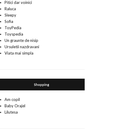
Pitici dar voinici
Raluca
Sleepy
Sofia
ToyPedia
Toyspedia
Un graunte de nisip
Ursuletii nazdravani
Viata mai simpla
Shopping
Am copil
Baby Orajel
Lilutesa