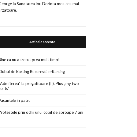
George
la
Sanatatea lor. Dorinta mea cea mai
arzatoare.
Articole recente
Bine ca nu a trecut prea mult timp!
Clubul de Karting Bucuresti. e-Karting
„Admiterea” la pregatitoare (II). Plus „my two
cents”
Vacantele in patru
Protestele prin ochii unui copil de aproape 7 ani