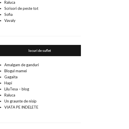
Raluca
Scrisori de peste tot
Sofia
Vavaly
locuri de suflet
Amalgam de ganduri
Blogul mamei
Gagaita
Hapi
LiluTesa – blog
Raluca
Un graunte de nisip
VIATA PE INDELETE