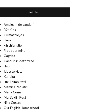
imi plac
Amalgam de ganduri
B24Kids
Cu mastile jos
Elena
Fifi chiar stie!
Free your mind!
Gagaita
Ganduri in dezordine
Hapi
Iubeste viata
Karioka
Luxul simplitatii
Mamica Pediatru
Maria Coman
Martie din Post
Nina Costea
Our English Homeschool