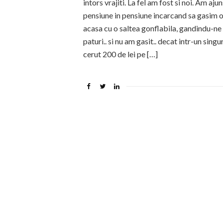
intors vrajiti. La fel am fost si noi. Am aj
pensiune in pensiune incarcand sa gasim 
acasa cu o saltea gonflabila, gandindu-ne
paturi.. si nu am gasit.. decat intr-un sing
cerut 200 de lei pe […]