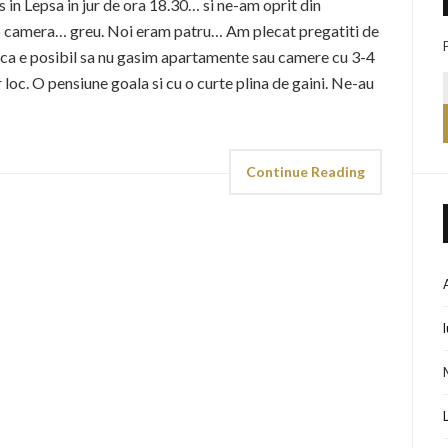
uns in Lepsa in jur de ora 18.30… si ne-am oprit din
o camera… greu. Noi eram patru… Am plecat pregatiti de
 ca e posibil sa nu gasim apartamente sau camere cu 3-4
ur loc. O pensiune goala si cu o curte plina de gaini. Ne-au
Continue Reading