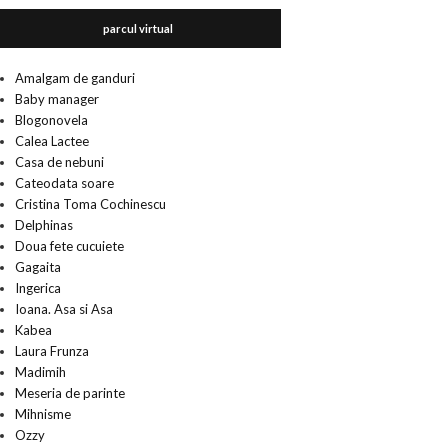
parcul virtual
Amalgam de ganduri
Baby manager
Blogonovela
Calea Lactee
Casa de nebuni
Cateodata soare
Cristina Toma Cochinescu
Delphinas
Doua fete cucuiete
Gagaita
Ingerica
Ioana. Asa si Asa
Kabea
Laura Frunza
Madimih
Meseria de parinte
Mihnisme
Ozzy