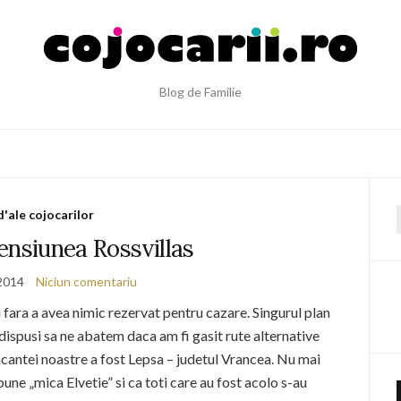
Blog de Familie
d'ale cojocarilor
f
ensiunea Rossvillas
 2014
Niciun comentariu
 fara a avea nimic rezervat pentru cazare. Singurul plan
m dispusi sa ne abatem daca am fi gasit rute alternative
acantei noastre a fost Lepsa – judetul Vrancea. Nu mai
une „mica Elvetie” si ca toti care au fost acolo s-au