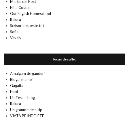
Martie din Post
Nina Costea
Our English Homeschool
Raluca
Scrisori de peste tot
Sofia
Vavaly
locuri de suflet
Amalgam de ganduri
Blogul mamei
Gagaita
Hapi
LiluTesa – blog
Raluca
Un graunte de nisip
VIATA PE INDELETE