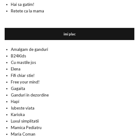
Hai sa gatim!
Retete ca la mama
imi plac
Amalgam de ganduri
B24Kids
Cu mastile jos
Elena
Fifi chiar stie!
Free your mind!
Gagaita
Ganduri in dezordine
Hapi
Iubeste viata
Karioka
Luxul simplitatii
Mamica Pediatru
Maria Coman