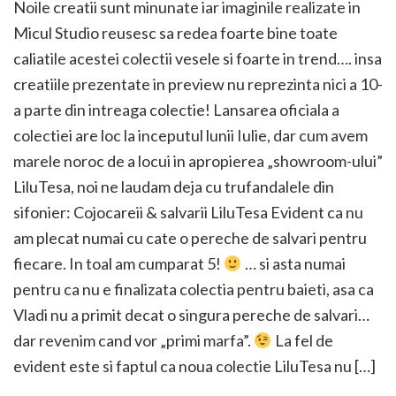
Noile creatii sunt minunate iar imaginile realizate in
Micul Studio reusesc sa redea foarte bine toate
caliatile acestei colectii vesele si foarte in trend…. insa
creatiile prezentate in preview nu reprezinta nici a 10-
a parte din intreaga colectie! Lansarea oficiala a
colectiei are loc la inceputul lunii Iulie, dar cum avem
marele noroc de a locui in apropierea „showroom-ului”
LiluTesa, noi ne laudam deja cu trufandalele din
sifonier: Cojocareii & salvarii LiluTesa Evident ca nu
am plecat numai cu cate o pereche de salvari pentru
fiecare. In toal am cumparat 5!
… si asta numai
pentru ca nu e finalizata colectia pentru baieti, asa ca
Vladi nu a primit decat o singura pereche de salvari…
dar revenim cand vor „primi marfa”.
La fel de
evident este si faptul ca noua colectie LiluTesa nu […]