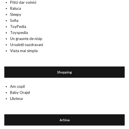
Pitici dar voinici
Raluca
Sleepy
Sofia
ToyPedia
Toyspedia
Un graunte de nisip
Ursuletii nazdravani
Viata mai simpla
Shopping
Am copil
Baby Orajel
Lilutesa
Arhiva