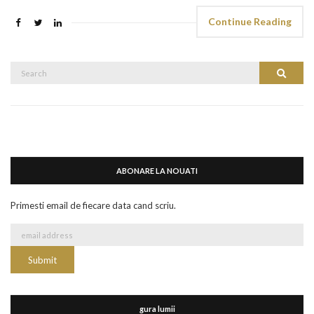
Continue Reading
Search
Search
for:
ABONARE LA NOUATI
Primesti email de fiecare data cand scriu.
gura lumii