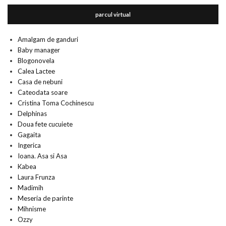
parcul virtual
Amalgam de ganduri
Baby manager
Blogonovela
Calea Lactee
Casa de nebuni
Cateodata soare
Cristina Toma Cochinescu
Delphinas
Doua fete cucuiete
Gagaita
Ingerica
Ioana. Asa si Asa
Kabea
Laura Frunza
Madimih
Meseria de parinte
Mihnisme
Ozzy