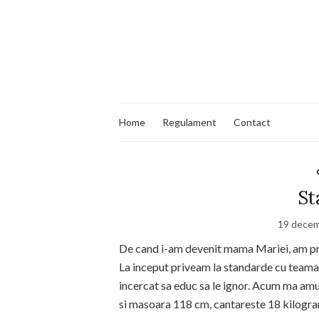
Home
Regulament
Contact
St
19 decem
De cand i-am devenit mama Mariei, am pri
La inceput priveam la standarde cu teama,
incercat sa educ sa le ignor. Acum ma amuz
si masoara 118 cm, cantareste 18 kilograme