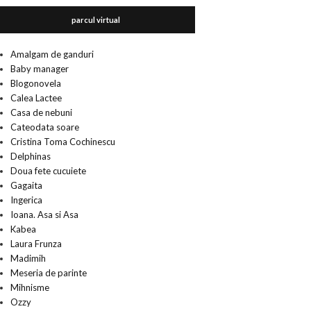
parcul virtual
Amalgam de ganduri
Baby manager
Blogonovela
Calea Lactee
Casa de nebuni
Cateodata soare
Cristina Toma Cochinescu
Delphinas
Doua fete cucuiete
Gagaita
Ingerica
Ioana. Asa si Asa
Kabea
Laura Frunza
Madimih
Meseria de parinte
Mihnisme
Ozzy