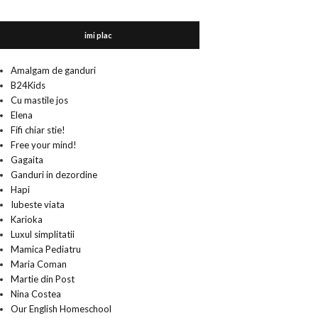
imi plac
Amalgam de ganduri
B24Kids
Cu mastile jos
Elena
Fifi chiar stie!
Free your mind!
Gagaita
Ganduri in dezordine
Hapi
Iubeste viata
Karioka
Luxul simplitatii
Mamica Pediatru
Maria Coman
Martie din Post
Nina Costea
Our English Homeschool