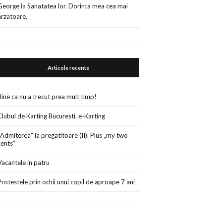
George
la
Sanatatea lor. Dorinta mea cea mai
arzatoare.
Articole recente
Bine ca nu a trecut prea mult timp!
Clubul de Karting Bucuresti. e-Karting
„Admiterea” la pregatitoare (II). Plus „my two
cents”
Vacantele in patru
Protestele prin ochii unui copil de aproape 7 ani