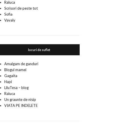
Raluca
Scrisori de peste tot
Sofia
Vavaly
locuri de suflet
Amalgam de ganduri
Blogul mamei
Gagaita
Hapi
LiluTesa – blog
Raluca
Un graunte de nisip
VIATA PE INDELETE