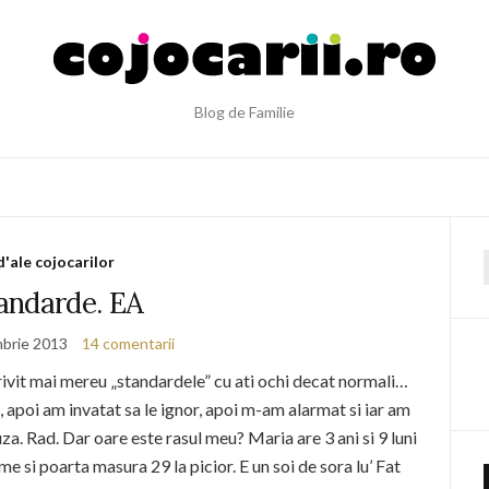
Blog de Familie
d'ale cojocarilor
f
andarde. EA
brie 2013
14 comentarii
vit mai mereu „standardele” cu ati ochi decat normali…
 apoi am invatat sa le ignor, apoi m-am alarmat si iar am
a. Rad. Dar oare este rasul meu? Maria are 3 ani si 9 luni
 si poarta masura 29 la picior. E un soi de sora lu’ Fat