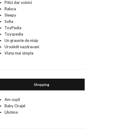
Pitici dar voinici
Raluca
Sleepy
Sofia
ToyPedia
Toyspedia
Un graunte de nisip
Ursuletii nazdravani
Viata mai simpla
Shopping
Am copil
Baby Orajel
Lilutesa