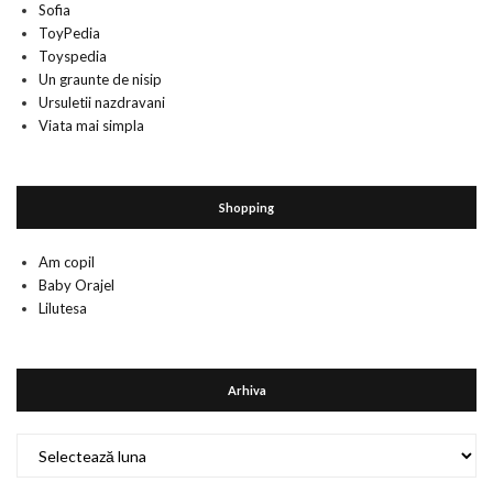
Sofia
ToyPedia
Toyspedia
Un graunte de nisip
Ursuletii nazdravani
Viata mai simpla
Shopping
Am copil
Baby Orajel
Lilutesa
Arhiva
Arhiva