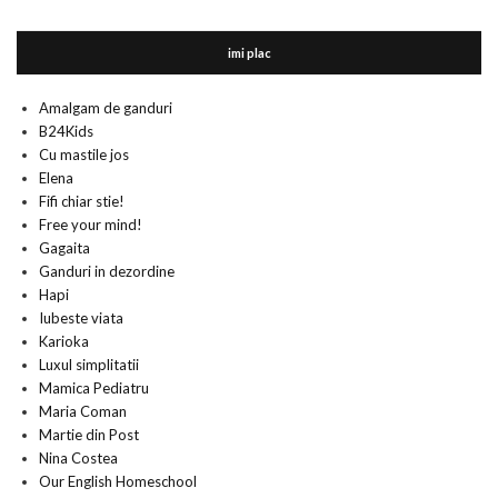
imi plac
Amalgam de ganduri
B24Kids
Cu mastile jos
Elena
Fifi chiar stie!
Free your mind!
Gagaita
Ganduri in dezordine
Hapi
Iubeste viata
Karioka
Luxul simplitatii
Mamica Pediatru
Maria Coman
Martie din Post
Nina Costea
Our English Homeschool