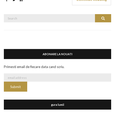
Search
Search
for:
ABONARE LA NOUATI
Primesti email de fiecare data cand scriu.
gura lumii