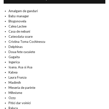
Amalgam de ganduri
Baby manager
Blogonovela
Calea Lactee
Casa de nebuni
Cateodata soare
Cristina Toma Cochinescu
Delphinas
Doua fete cucuiete
Gagaita
Ingerica
Ioana. Asa si Asa
Kabea
Laura Frunza
Madimih
Meseria de parinte
Mihnisme
Ozzy
Pitici dar voinici
Raluca