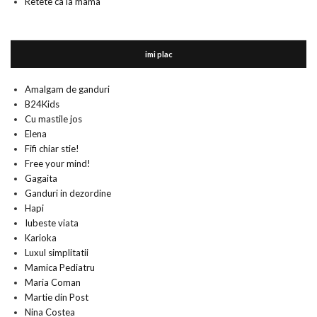
Retete ca la mama
imi plac
Amalgam de ganduri
B24Kids
Cu mastile jos
Elena
Fifi chiar stie!
Free your mind!
Gagaita
Ganduri in dezordine
Hapi
Iubeste viata
Karioka
Luxul simplitatii
Mamica Pediatru
Maria Coman
Martie din Post
Nina Costea