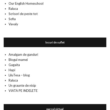
Our English Homeschool
Raluca
Scrisori de peste tot
Sofia
Vavaly
locuri de suflet
Amalgam de ganduri
Blogul mamei
Gagaita
Hapi
LiluTesa – blog
Raluca
Un graunte de nisip
VIATA PE INDELETE
parcul virtual