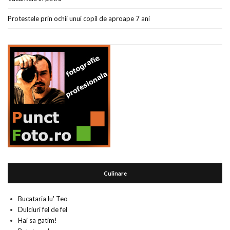
Protestele prin ochii unui copil de aproape 7 ani
Culinare
Bucataria lu' Teo
Dulciuri fel de fel
Hai sa gatim!