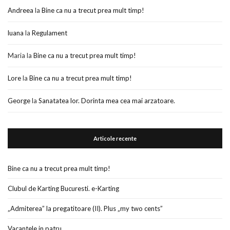
Andreea
la
Bine ca nu a trecut prea mult timp!
luana
la
Regulament
Maria
la
Bine ca nu a trecut prea mult timp!
Lore
la
Bine ca nu a trecut prea mult timp!
George
la
Sanatatea lor. Dorinta mea cea mai arzatoare.
Articole recente
Bine ca nu a trecut prea mult timp!
Clubul de Karting Bucuresti. e-Karting
„Admiterea” la pregatitoare (II). Plus „my two cents”
Vacantele in patru