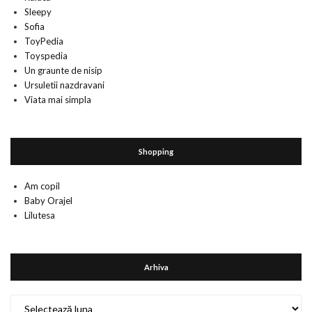
Sleepy
Sofia
ToyPedia
Toyspedia
Un graunte de nisip
Ursuletii nazdravani
Viata mai simpla
Shopping
Am copil
Baby Orajel
Lilutesa
Arhiva
Arhiva