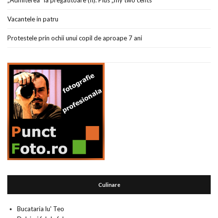
„Admiterea” la pregatitoare (II). Plus „my two cents”
Vacantele in patru
Protestele prin ochii unui copil de aproape 7 ani
Culinare
Bucataria lu' Teo