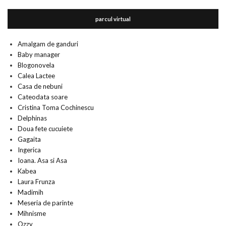
parcul virtual
Amalgam de ganduri
Baby manager
Blogonovela
Calea Lactee
Casa de nebuni
Cateodata soare
Cristina Toma Cochinescu
Delphinas
Doua fete cucuiete
Gagaita
Ingerica
Ioana. Asa si Asa
Kabea
Laura Frunza
Madimih
Meseria de parinte
Mihnisme
Ozzy