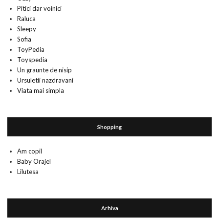
Pitici dar voinici
Raluca
Sleepy
Sofia
ToyPedia
Toyspedia
Un graunte de nisip
Ursuletii nazdravani
Viata mai simpla
Shopping
Am copil
Baby Orajel
Lilutesa
Arhiva