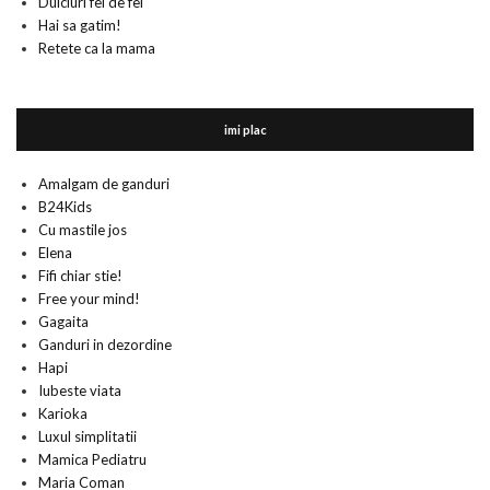
Dulciuri fel de fel
Hai sa gatim!
Retete ca la mama
imi plac
Amalgam de ganduri
B24Kids
Cu mastile jos
Elena
Fifi chiar stie!
Free your mind!
Gagaita
Ganduri in dezordine
Hapi
Iubeste viata
Karioka
Luxul simplitatii
Mamica Pediatru
Maria Coman