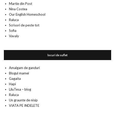
Martie din Post
Nina Costea
Our English Homeschool
Raluca
Scrisori de peste tot
Sofia
Vavaly
locuri de suflet
Amalgam de ganduri
Blogul mamei
Gagaita
Hapi
LiluTesa – blog
Raluca
Un graunte de nisip
VIATA PE INDELETE