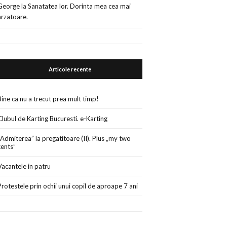
George
la
Sanatatea lor. Dorinta mea cea mai
arzatoare.
Articole recente
Bine ca nu a trecut prea mult timp!
Clubul de Karting Bucuresti. e-Karting
„Admiterea” la pregatitoare (II). Plus „my two
cents”
Vacantele in patru
Protestele prin ochii unui copil de aproape 7 ani