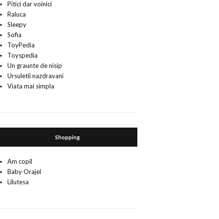
Pitici dar voinici
Raluca
Sleepy
Sofia
ToyPedia
Toyspedia
Un graunte de nisip
Ursuletii nazdravani
Viata mai simpla
Shopping
Am copil
Baby Orajel
Lilutesa