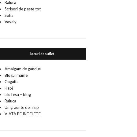
Raluca
Scrisori de peste tot
Sofia
Vavaly
locuri de suflet
Amalgam de ganduri
Blogul mamei
Gagaita
Hapi
LiluTesa – blog
Raluca
Un graunte de nisip
VIATA PE INDELETE