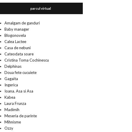
parcul virtual
Amalgam de ganduri
Baby manager
Blogonovela
Calea Lactee
Casa de nebuni
Cateodata soare
Cristina Toma Cochinescu
Delphinas
Doua fete cucuiete
Gagaita
Ingerica
Ioana. Asa si Asa
Kabea
Laura Frunza
Madimih
Meseria de parinte
Mihnisme
Ozzy