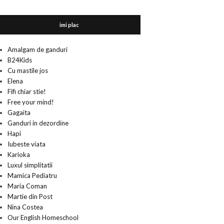
imi plac
Amalgam de ganduri
B24Kids
Cu mastile jos
Elena
Fifi chiar stie!
Free your mind!
Gagaita
Ganduri in dezordine
Hapi
Iubeste viata
Karioka
Luxul simplitatii
Mamica Pediatru
Maria Coman
Martie din Post
Nina Costea
Our English Homeschool