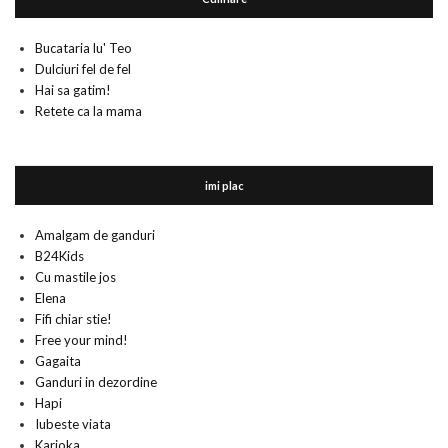
Bucataria lu' Teo
Dulciuri fel de fel
Hai sa gatim!
Retete ca la mama
imi plac
Amalgam de ganduri
B24Kids
Cu mastile jos
Elena
Fifi chiar stie!
Free your mind!
Gagaita
Ganduri in dezordine
Hapi
Iubeste viata
Karioka