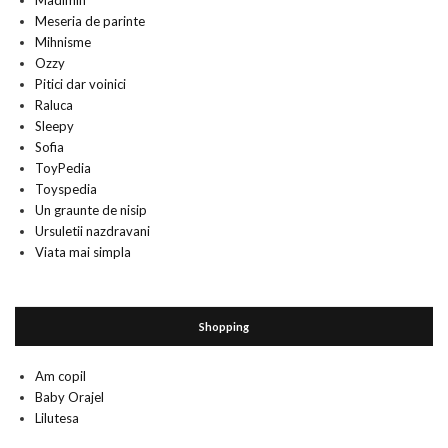
Madimih
Meseria de parinte
Mihnisme
Ozzy
Pitici dar voinici
Raluca
Sleepy
Sofia
ToyPedia
Toyspedia
Un graunte de nisip
Ursuletii nazdravani
Viata mai simpla
Shopping
Am copil
Baby Orajel
Lilutesa