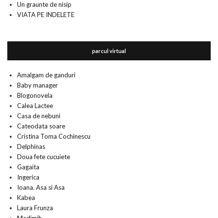
Un graunte de nisip
VIATA PE INDELETE
parcul virtual
Amalgam de ganduri
Baby manager
Blogonovela
Calea Lactee
Casa de nebuni
Cateodata soare
Cristina Toma Cochinescu
Delphinas
Doua fete cucuiete
Gagaita
Ingerica
Ioana. Asa si Asa
Kabea
Laura Frunza