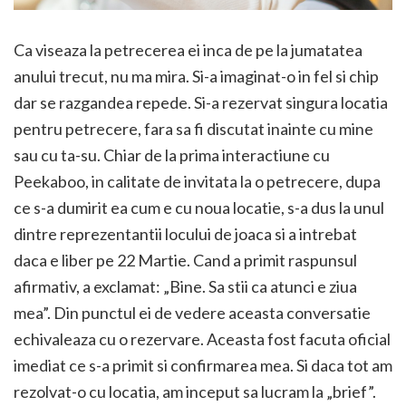
Ca viseaza la petrecerea ei inca de pe la jumatatea
anului trecut, nu ma mira. Si-a imaginat-o in fel si chip
dar se razgandea repede. Si-a rezervat singura locatia
pentru petrecere, fara sa fi discutat inainte cu mine
sau cu ta-su. Chiar de la prima interactiune cu
Peekaboo, in calitate de invitata la o petrecere, dupa
ce s-a dumirit ea cum e cu noua locatie, s-a dus la unul
dintre reprezentantii locului de joaca si a intrebat
daca e liber pe 22 Martie. Cand a primit raspunsul
afirmativ, a exclamat: „Bine. Sa stii ca atunci e ziua
mea”. Din punctul ei de vedere aceasta conversatie
echivaleaza cu o rezervare. Aceasta fost facuta oficial
imediat ce s-a primit si confirmarea mea. Si daca tot am
rezolvat-o cu locatia, am inceput sa lucram la „brief”.