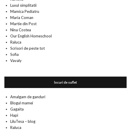
Luxul simplitatii
Mamica Pediatru
Maria Coman
Martie din Post
Nina Costea
Our English Homeschool
Raluca
Scrisori de peste tot
Sofia
Vavaly
locuri de suflet
Amalgam de ganduri
Blogul mamei
Gagaita
Hapi
LiluTesa – blog
Raluca