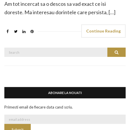
Am tot incercat sa o descos sa vad exact ce isi
doreste. Ma interesau dorintele care persista, […]
Continue Reading
Search
Search
for:
ABONARE LA NOUATI
Primesti email de fiecare data cand scriu.