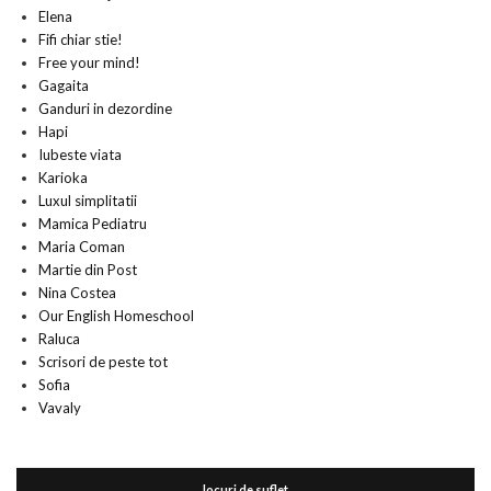
Elena
Fifi chiar stie!
Free your mind!
Gagaita
Ganduri in dezordine
Hapi
Iubeste viata
Karioka
Luxul simplitatii
Mamica Pediatru
Maria Coman
Martie din Post
Nina Costea
Our English Homeschool
Raluca
Scrisori de peste tot
Sofia
Vavaly
locuri de suflet