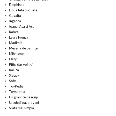
Delphinas
Doua fete cucuiete
Gagaita
Ingerica
Ioana. Asa si Asa
Kabea
Laura Frunza
Madimih
Meseria de parinte
Mihnisme
Ozzy
Pitici dar voinici
Raluca
Sleepy
Sofia
ToyPedia
Toyspedia
Un graunte de nisip
Ursuletii nazdravani
Viata mai simpla