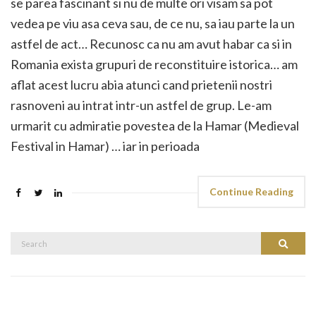
se parea fascinant si nu de multe ori visam sa pot
vedea pe viu asa ceva sau, de ce nu, sa iau parte la un
astfel de act… Recunosc ca nu am avut habar ca si in
Romania exista grupuri de reconstituire istorica… am
aflat acest lucru abia atunci cand prietenii nostri
rasnoveni au intrat intr-un astfel de grup. Le-am
urmarit cu admiratie povestea de la Hamar (Medieval
Festival in Hamar) … iar in perioada
Continue Reading
Search
Search
for: