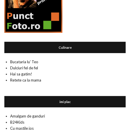
Culinare
Bucataria lu' Teo
Dulciuri fel de fel
Hai sa gatim!
Retete ca la mama
imi plac
Amalgam de ganduri
B24Kids
Cu mastile jos