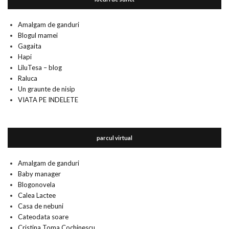
Amalgam de ganduri
Blogul mamei
Gagaita
Hapi
LiluTesa – blog
Raluca
Un graunte de nisip
VIATA PE INDELETE
parcul virtual
Amalgam de ganduri
Baby manager
Blogonovela
Calea Lactee
Casa de nebuni
Cateodata soare
Cristina Toma Cochinescu