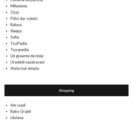
Mihnisme
Ozzy
Pitici dar voinici
Raluca
Sleepy
Sofia
ToyPedia
Toyspedia
Un graunte de nisip
Ursuletii nazdravani
Viata mai simpla
Shopping
Am copil
Baby Orajel
Lilutesa