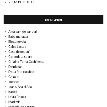
VIATA PE INDELETE
parcul virtual
Amalgam de ganduri
Baby manager
Blogonovela
Calea Lactee
Casa de nebuni
Cateodata soare
Cristina Toma Cochinescu
Delphinas
Doua fete cucuiete
Gagaita
Ingerica
Ioana. Asa si Asa
Kabea
Laura Frunza
Madimih
Meseria de parinte