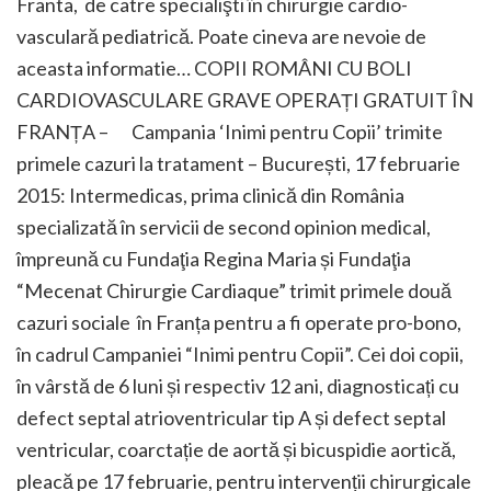
Franta, de catre specialişti în chirurgie cardio-
vasculară pediatrică. Poate cineva are nevoie de
aceasta informatie… COPII ROMÂNI CU BOLI
CARDIOVASCULARE GRAVE OPERAȚI GRATUIT ÎN
FRANȚA – Campania ‘Inimi pentru Copii’ trimite
primele cazuri la tratament – București, 17 februarie
2015: Intermedicas, prima clinică din România
specializată în servicii de second opinion medical,
împreună cu Fundaţia Regina Maria și Fundaţia
“Mecenat Chirurgie Cardiaque” trimit primele două
cazuri sociale în Franța pentru a fi operate pro-bono,
în cadrul Campaniei “Inimi pentru Copii”. Cei doi copii,
în vârstă de 6 luni și respectiv 12 ani, diagnosticați cu
defect septal atrioventricular tip A și defect septal
ventricular, coarctație de aortă și bicuspidie aortică,
pleacă pe 17 februarie, pentru intervenții chirurgicale