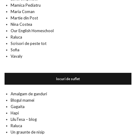
Mamica Pediatru
Maria Coman
Martie din Post
Nina Costea
Our English Homeschool
Raluca
Scrisori de peste tot
Sofia
Vavaly
locuri de suflet
Amalgam de ganduri
Blogul mamei
Gagaita
Hapi
LiluTesa – blog
Raluca
Un graunte de nisip