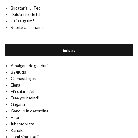
Bucataria lu' Teo
Dulciuri fel de fel
Hai sa gatim!
Retete ca la mama
imi plac
Amalgam de ganduri
B24Kids
Cu mastile jos
Elena
Fifi chiar stie!
Free your mind!
Gagaita
Ganduri in dezordine
Hapi
Iubeste viata
Karioka
Luxul simplitatii