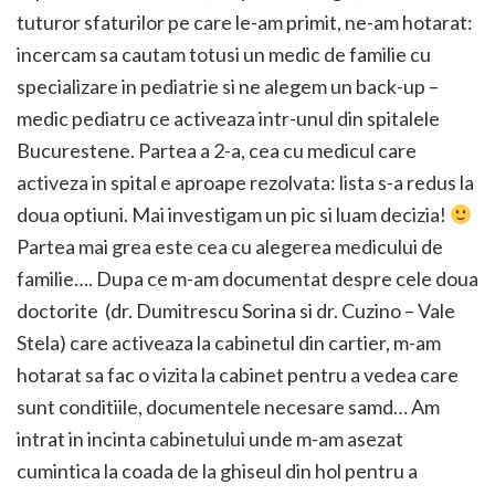
tuturor sfaturilor pe care le-am primit, ne-am hotarat:
incercam sa cautam totusi un medic de familie cu
specializare in pediatrie si ne alegem un back-up –
medic pediatru ce activeaza intr-unul din spitalele
Bucurestene. Partea a 2-a, cea cu medicul care
activeza in spital e aproape rezolvata: lista s-a redus la
doua optiuni. Mai investigam un pic si luam decizia!
Partea mai grea este cea cu alegerea medicului de
familie…. Dupa ce m-am documentat despre cele doua
doctorite (dr. Dumitrescu Sorina si dr. Cuzino – Vale
Stela) care activeaza la cabinetul din cartier, m-am
hotarat sa fac o vizita la cabinet pentru a vedea care
sunt conditiile, documentele necesare samd… Am
intrat in incinta cabinetului unde m-am asezat
cumintica la coada de la ghiseul din hol pentru a