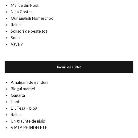
Martie din Post
Nina Costea
Our English Homeschool
Raluca
Scrisori de peste tot
Sofia
Vavaly
locuri de suflet
Amalgam de ganduri
Blogul mamei
Gagaita
Hapi
LiluTesa – blog
Raluca
Un graunte de nisip
VIATA PE INDELETE