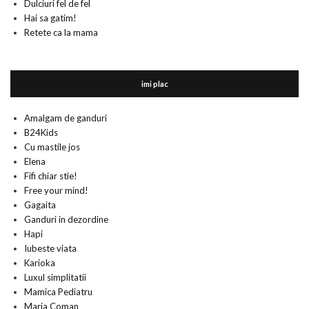
Dulciuri fel de fel
Hai sa gatim!
Retete ca la mama
imi plac
Amalgam de ganduri
B24Kids
Cu mastile jos
Elena
Fifi chiar stie!
Free your mind!
Gagaita
Ganduri in dezordine
Hapi
Iubeste viata
Karioka
Luxul simplitatii
Mamica Pediatru
Maria Coman