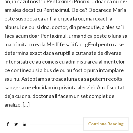
an, in cazul nostru Pentaxim si Priorix…. doar ca nu ne-
am ales decat cu Pentaximul. De ce? Deoarece Maria
este suspecta ca ar fi alergica la ou, mai exact la
albusul de ou, si dna. doctor, din precautie, a ales sa ii
faca acum doar Pentaximul, urmand ca peste o luna sa
ma trimita cu ea la Medlife sa ii fac IgE-ul pentru a se
determina exact daca eruptiile cutanate de diverse
intensitati ce au coincis cu administrarea alimentelor
ce contineau si albus de ou au fost o pura intamplare
sau nu. Asteptam sa treaca luna ca sa putem recolta
sange sa ne elucidam in privinta alergiei. Am discutat
deja cu dna. doctor sa ii facem un set complet de
analize, […]
Continue Reading