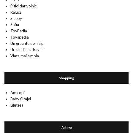
Pitici dar voinici
Raluca
Sleepy
Sofia
ToyPedia
Toyspedia
Un graunte de nisip
Ursuletii nazdravani
Viata mai simpla
Shopping
Am copil
Baby Orajel
Lilutesa
Arhiva