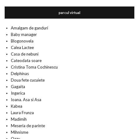
parcul virtual
Amalgam de ganduri
Baby manager
Blogonovela
Calea Lactee
Casa de nebuni
Cateodata soare
Cristina Toma Cochinescu
Delphinas
Doua fete cucuiete
Gagaita
Ingerica
Ioana. Asa si Asa
Kabea
Laura Frunza
Madimih
Meseria de parinte
Mihnisme
Ozzy