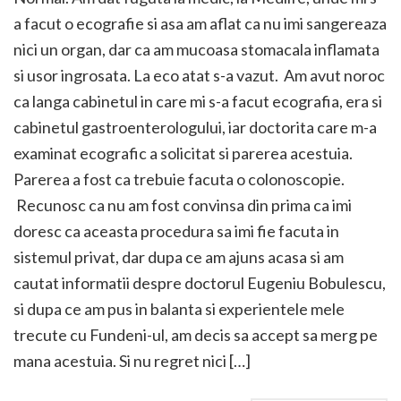
a facut o ecografie si asa am aflat ca nu imi sangereaza
nici un organ, dar ca am mucoasa stomacala inflamata
si usor ingrosata. La eco atat s-a vazut. Am avut noroc
ca langa cabinetul in care mi s-a facut ecografia, era si
cabinetul gastroenterologului, iar doctorita care m-a
examinat ecografic a solicitat si parerea acestuia.
Parerea a fost ca trebuie facuta o colonoscopie.
Recunosc ca nu am fost convinsa din prima ca imi
doresc ca aceasta procedura sa imi fie facuta in
sistemul privat, dar dupa ce am ajuns acasa si am
cautat informatii despre doctorul Eugeniu Bobulescu,
si dupa ce am pus in balanta si experientele mele
trecute cu Fundeni-ul, am decis sa accept sa merg pe
mana acestuia. Si nu regret nici […]