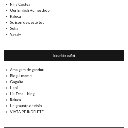
Nina Costea
Our English Homeschool
Raluca
Scrisori de peste tot
Sofia
Vavaly
locuri de suflet
Amalgam de ganduri
Blogul mamei
Gagaita
Hapi
LiluTesa – blog
Raluca
Un graunte de nisip
VIATA PE INDELETE