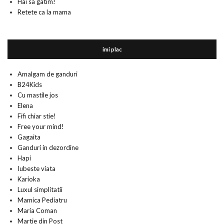
Hai sa gatim!
Retete ca la mama
imi plac
Amalgam de ganduri
B24Kids
Cu mastile jos
Elena
Fifi chiar stie!
Free your mind!
Gagaita
Ganduri in dezordine
Hapi
Iubeste viata
Karioka
Luxul simplitatii
Mamica Pediatru
Maria Coman
Martie din Post