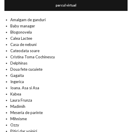
parcul virtual
Amalgam de ganduri
Baby manager
Blogonovela
Calea Lactee
Casa de nebuni
Cateodata soare
Cristina Toma Cochinescu
Delphinas
Doua fete cucuiete
Gagaita
Ingerica
Ioana. Asa si Asa
Kabea
Laura Frunza
Madimih
Meseria de parinte
Mihnisme
Ozzy
Pitici dar voinici