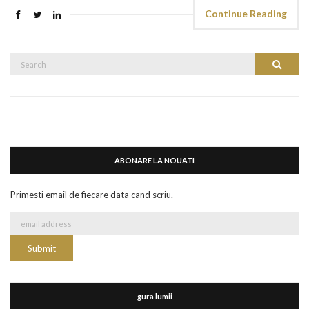
Continue Reading
Search
Search
for:
ABONARE LA NOUATI
Primesti email de fiecare data cand scriu.
gura lumii