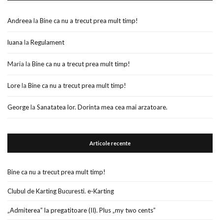
Andreea
la
Bine ca nu a trecut prea mult timp!
luana
la
Regulament
Maria
la
Bine ca nu a trecut prea mult timp!
Lore
la
Bine ca nu a trecut prea mult timp!
George
la
Sanatatea lor. Dorinta mea cea mai arzatoare.
Articole recente
Bine ca nu a trecut prea mult timp!
Clubul de Karting Bucuresti. e-Karting
„Admiterea” la pregatitoare (II). Plus „my two cents”