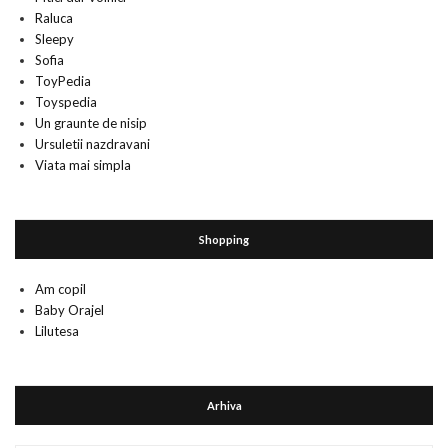
Raluca
Sleepy
Sofia
ToyPedia
Toyspedia
Un graunte de nisip
Ursuletii nazdravani
Viata mai simpla
Shopping
Am copil
Baby Orajel
Lilutesa
Arhiva