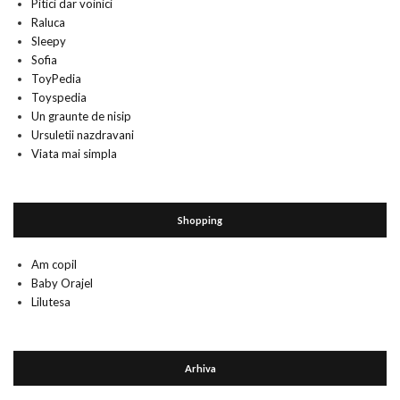
Pitici dar voinici
Raluca
Sleepy
Sofia
ToyPedia
Toyspedia
Un graunte de nisip
Ursuletii nazdravani
Viata mai simpla
Shopping
Am copil
Baby Orajel
Lilutesa
Arhiva