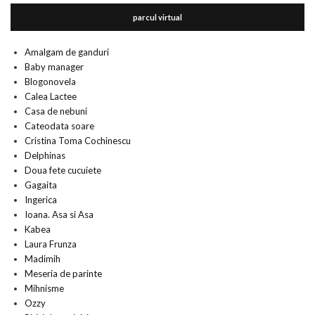
parcul virtual
Amalgam de ganduri
Baby manager
Blogonovela
Calea Lactee
Casa de nebuni
Cateodata soare
Cristina Toma Cochinescu
Delphinas
Doua fete cucuiete
Gagaita
Ingerica
Ioana. Asa si Asa
Kabea
Laura Frunza
Madimih
Meseria de parinte
Mihnisme
Ozzy