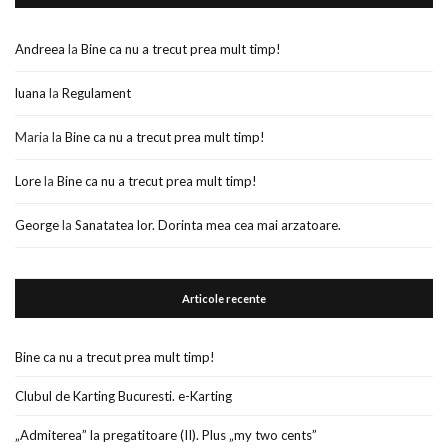
Andreea
la
Bine ca nu a trecut prea mult timp!
luana
la
Regulament
Maria
la
Bine ca nu a trecut prea mult timp!
Lore
la
Bine ca nu a trecut prea mult timp!
George
la
Sanatatea lor. Dorinta mea cea mai arzatoare.
Articole recente
Bine ca nu a trecut prea mult timp!
Clubul de Karting Bucuresti. e-Karting
„Admiterea” la pregatitoare (II). Plus „my two cents”