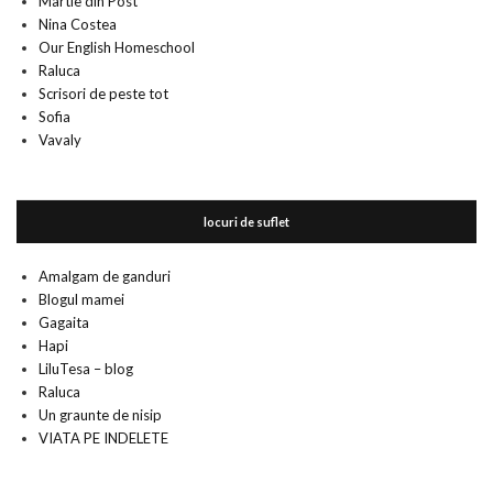
Martie din Post
Nina Costea
Our English Homeschool
Raluca
Scrisori de peste tot
Sofia
Vavaly
locuri de suflet
Amalgam de ganduri
Blogul mamei
Gagaita
Hapi
LiluTesa – blog
Raluca
Un graunte de nisip
VIATA PE INDELETE