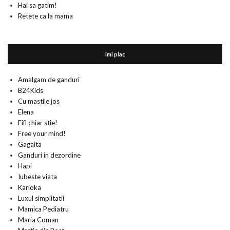
Hai sa gatim!
Retete ca la mama
imi plac
Amalgam de ganduri
B24Kids
Cu mastile jos
Elena
Fifi chiar stie!
Free your mind!
Gagaita
Ganduri in dezordine
Hapi
Iubeste viata
Karioka
Luxul simplitatii
Mamica Pediatru
Maria Coman