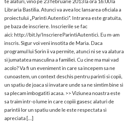
te alaturi, vino pe 23 februarie 2013 la ora 16:00 la
Libraria Bastilia. Atunci va avea loc lansarea oficiala a
proiectului „Parinti Autentici”. Intrarea este gratuita,
pe baza de inscriere. Inscrierile se fac
aici: http://bit.ly/InscriereParintiAutentici. Eu m-am
inscris. Sigur voi veni insotita de Maria. Daca
programul lui Sorin ii va permite, atunci ni se va alatura
si jumatatea masculina a familiei. Cu cine ma mai vad
acolo? Va fi un eveniment in care sa incepem sa ne
cunoastem, un context deschis pentru parinti si copii,
un spatiu de joaca si invatare unde sa ne simtim bine si
sa plecam imbogatiti acasa. >> Viziunea noastra este
sa traim intr-o lume in care copiii gasesc alaturi de
parintii lor un spatiu unde le este respectata si
apreciata […]