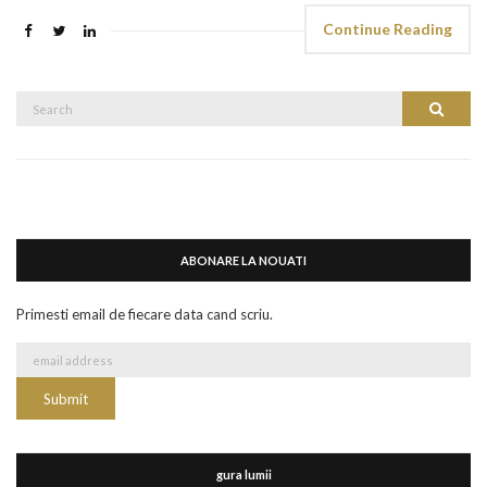
Continue Reading
Search
Search
for:
ABONARE LA NOUATI
Primesti email de fiecare data cand scriu.
gura lumii