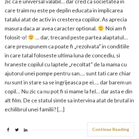
zic ca e universal valabil… dar cred ca societatea in
care traim nu este pe deplin educata in implicarea
tatalui atat de activ in cresterea copiilor. As aprecia
masura daca ar avea caracter optional.
Noi am fi
folosit-o!
… dar, trecand peste partea alaptatul…
care presupunem ca poate fi „rezolvata” in conditiile
in care tatal foloseste ultima luna de concediu, si
hraneste copilul cu laptele „recoltat” de la mama cu
ajutorul unei pompe pentru san…. sunt tati care chiar
nu sunt in stare sa se ingrijeasca pe ei…. dar barem un
copil… Nu zic ca nu pot fi si mame la fel… dar asta e din
alt film. De ce statul simte sa intervina atat de brutal in
echilibrul unei familii? […]
Continue Reading