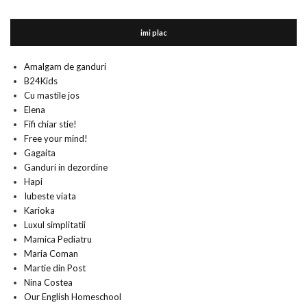
imi plac
Amalgam de ganduri
B24Kids
Cu mastile jos
Elena
Fifi chiar stie!
Free your mind!
Gagaita
Ganduri in dezordine
Hapi
Iubeste viata
Karioka
Luxul simplitatii
Mamica Pediatru
Maria Coman
Martie din Post
Nina Costea
Our English Homeschool