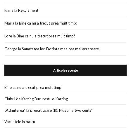
luana
la
Regulament
Maria
la
Bine ca nu a trecut prea mult timp!
Lore
la
Bine ca nu a trecut prea mult timp!
George
la
Sanatatea lor. Dorinta mea cea mai arzatoare.
Articole recente
Bine ca nu a trecut prea mult timp!
Clubul de Karting Bucuresti. e-Karting
„Admiterea” la pregatitoare (II). Plus „my two cents”
Vacantele in patru