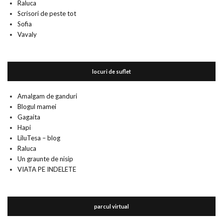
Raluca
Scrisori de peste tot
Sofia
Vavaly
locuri de suflet
Amalgam de ganduri
Blogul mamei
Gagaita
Hapi
LiluTesa – blog
Raluca
Un graunte de nisip
VIATA PE INDELETE
parcul virtual