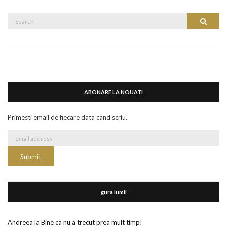
Search
Search
for:
ABONARE LA NOUATI
Primesti email de fiecare data cand scriu.
gura lumii
Andreea
la
Bine ca nu a trecut prea mult timp!