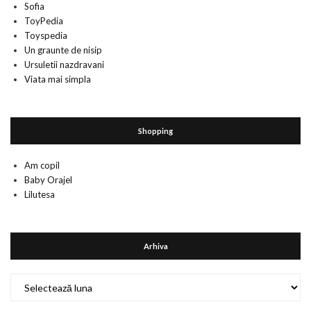
Sofia
ToyPedia
Toyspedia
Un graunte de nisip
Ursuletii nazdravani
Viata mai simpla
Shopping
Am copil
Baby Orajel
Lilutesa
Arhiva
Arhiva