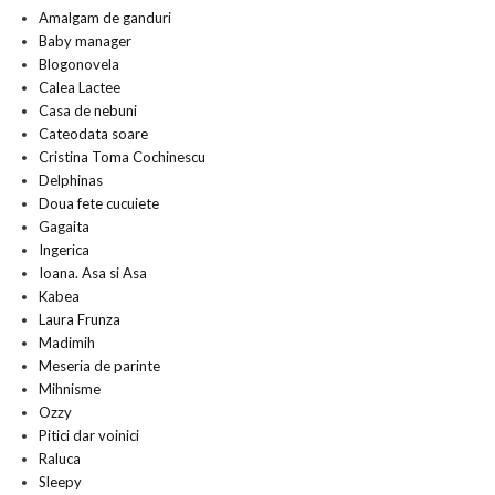
Amalgam de ganduri
Baby manager
Blogonovela
Calea Lactee
Casa de nebuni
Cateodata soare
Cristina Toma Cochinescu
Delphinas
Doua fete cucuiete
Gagaita
Ingerica
Ioana. Asa si Asa
Kabea
Laura Frunza
Madimih
Meseria de parinte
Mihnisme
Ozzy
Pitici dar voinici
Raluca
Sleepy