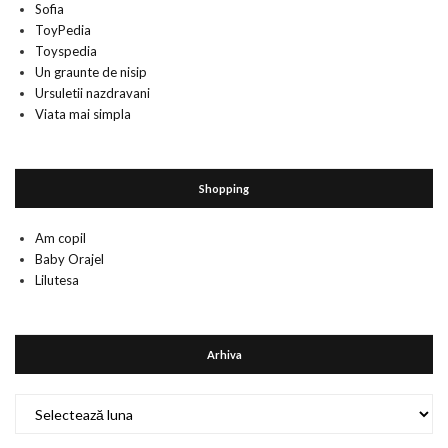
Sofia
ToyPedia
Toyspedia
Un graunte de nisip
Ursuletii nazdravani
Viata mai simpla
Shopping
Am copil
Baby Orajel
Lilutesa
Arhiva
Arhiva