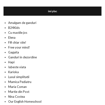
imi plac
Amalgam de ganduri
B24Kids
Cu mastile jos
Elena
Fifi chiar stie!
Free your mind!
Gagaita
Ganduri in dezordine
Hapi
Iubeste viata
Karioka
Luxul simplitatii
Mamica Pediatru
Maria Coman
Martie din Post
Nina Costea
Our English Homeschool