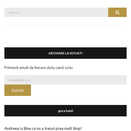
Search
Search
for:
ABONARE LA NOUATI
Primesti email de fiecare data cand scriu.
gura lumii
Andreea
la
Bine ca nu a trecut prea mult timp!