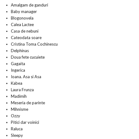
Amalgam de ganduri
Baby manager
Blogonovela
Calea Lactee
Casa de nebuni
Cateodata soare
Cristina Toma Cochinescu
Delphinas
Doua fete cucuiete
Gagaita
Ingerica
Ioana. Asa si Asa
Kabea
Laura Frunza
Madimih
Meseria de parinte
Mihnisme
Ozzy
Pitici dar voinici
Raluca
Sleepy