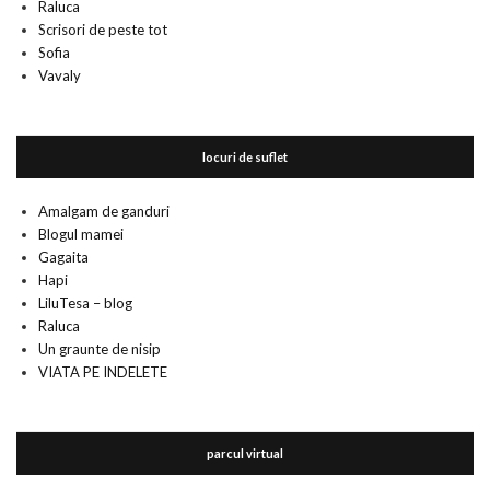
Raluca
Scrisori de peste tot
Sofia
Vavaly
locuri de suflet
Amalgam de ganduri
Blogul mamei
Gagaita
Hapi
LiluTesa – blog
Raluca
Un graunte de nisip
VIATA PE INDELETE
parcul virtual