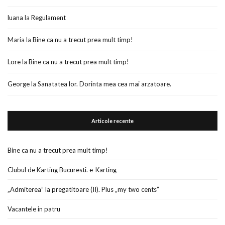
luana
la
Regulament
Maria
la
Bine ca nu a trecut prea mult timp!
Lore
la
Bine ca nu a trecut prea mult timp!
George
la
Sanatatea lor. Dorinta mea cea mai arzatoare.
Articole recente
Bine ca nu a trecut prea mult timp!
Clubul de Karting Bucuresti. e-Karting
„Admiterea” la pregatitoare (II). Plus „my two cents”
Vacantele in patru