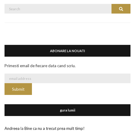
Search
Search
for:
ABONARE LA NOUATI
Primesti email de fiecare data cand scriu.
gura lumii
Andreea
la
Bine ca nu a trecut prea mult timp!