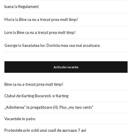
luana
la
Regulament
Maria
la
Bine ca nu a trecut prea mult timp!
Lore
la
Bine ca nu a trecut prea mult timp!
George
la
Sanatatea lor. Dorinta mea cea mai arzatoare.
Articole recente
Bine ca nu a trecut prea mult timp!
Clubul de Karting Bucuresti. e-Karting
„Admiterea” la pregatitoare (II). Plus „my two cents”
Vacantele in patru
Protestele prin ochii unui copil de aproape 7 ani