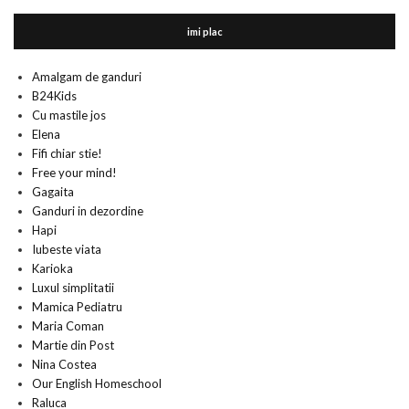
imi plac
Amalgam de ganduri
B24Kids
Cu mastile jos
Elena
Fifi chiar stie!
Free your mind!
Gagaita
Ganduri in dezordine
Hapi
Iubeste viata
Karioka
Luxul simplitatii
Mamica Pediatru
Maria Coman
Martie din Post
Nina Costea
Our English Homeschool
Raluca