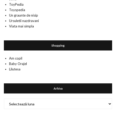
ToyPedia
Toyspedia
Un graunte de nisip
Ursuletii nazdravani
Viata mai simpla
Shopping
Am copil
Baby Orajel
Lilutesa
Arhiva
Arhiva