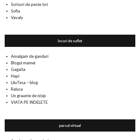
Scrisori de peste tot
Sofia
Vavaly
locuri de suflet
Amalgam de ganduri
Blogul mamei
Gagaita
Hapi
LiluTesa – blog
Raluca
Un graunte de nisip
VIATA PE INDELETE
parcul virtual