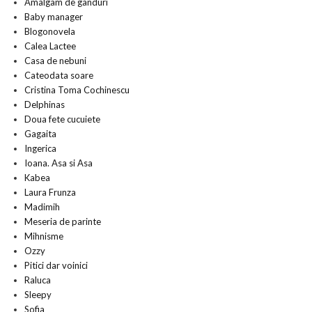
Amalgam de ganduri
Baby manager
Blogonovela
Calea Lactee
Casa de nebuni
Cateodata soare
Cristina Toma Cochinescu
Delphinas
Doua fete cucuiete
Gagaita
Ingerica
Ioana. Asa si Asa
Kabea
Laura Frunza
Madimih
Meseria de parinte
Mihnisme
Ozzy
Pitici dar voinici
Raluca
Sleepy
Sofia