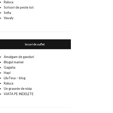
Raluca
Scrisori de peste tot
Sofia
Vavaly
locuri de suflet
Amalgam de ganduri
Blogul mamei
Gagaita
Hapi
LiluTesa – blog
Raluca
Un graunte de nisip
VIATA PE INDELETE