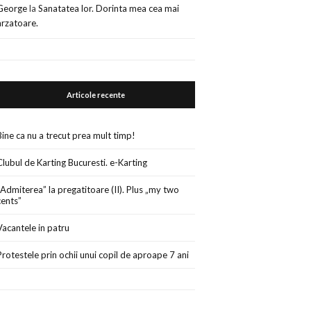
George
la
Sanatatea lor. Dorinta mea cea mai
arzatoare.
Articole recente
Bine ca nu a trecut prea mult timp!
Clubul de Karting Bucuresti. e-Karting
„Admiterea” la pregatitoare (II). Plus „my two
cents”
Vacantele in patru
Protestele prin ochii unui copil de aproape 7 ani