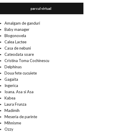
parcul virtual
Amalgam de ganduri
Baby manager
Blogonovela
Calea Lactee
Casa de nebuni
Cateodata soare
Cristina Toma Cochinescu
Delphinas
Doua fete cucuiete
Gagaita
Ingerica
Ioana. Asa si Asa
Kabea
Laura Frunza
Madimih
Meseria de parinte
Mihnisme
Ozzy