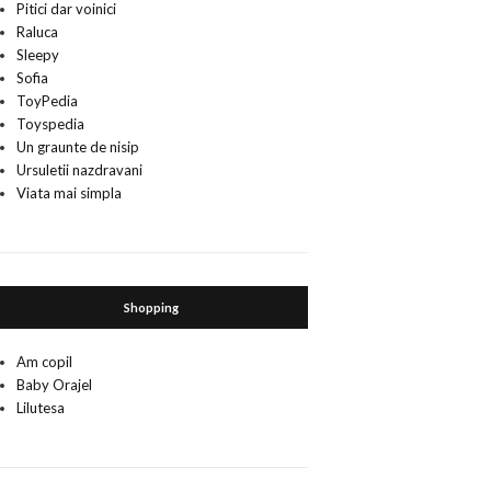
Pitici dar voinici
Raluca
Sleepy
Sofia
ToyPedia
Toyspedia
Un graunte de nisip
Ursuletii nazdravani
Viata mai simpla
Shopping
Am copil
Baby Orajel
Lilutesa