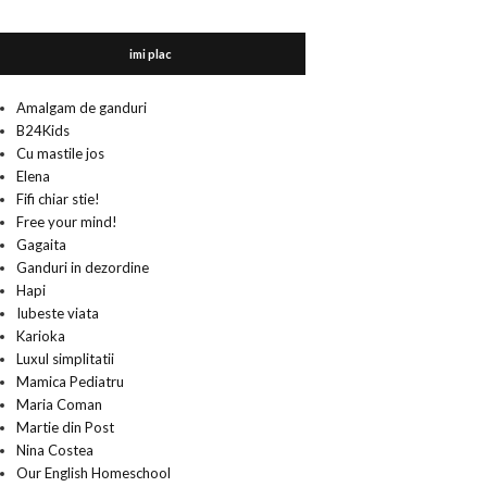
imi plac
Amalgam de ganduri
B24Kids
Cu mastile jos
Elena
Fifi chiar stie!
Free your mind!
Gagaita
Ganduri in dezordine
Hapi
Iubeste viata
Karioka
Luxul simplitatii
Mamica Pediatru
Maria Coman
Martie din Post
Nina Costea
Our English Homeschool