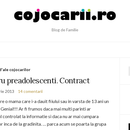
Blog de Familie
d'ale cojocarilor
f
u preadolescenti. Contract
rie 2013
14 comentarii
re o mama care i-a dauit fiiului sau in varsta de 13 ani un
. Genial!!! Ar fi frumos daca mai multi parinti ar
l controlat la informatie si daca nu ar mai cumpara
r inca de la gradinita. … parca acum se poarta la grupa