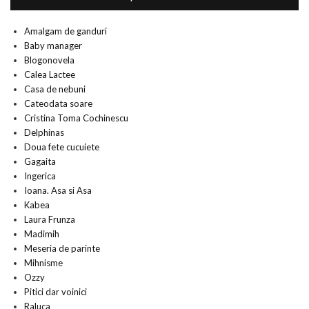
Amalgam de ganduri
Baby manager
Blogonovela
Calea Lactee
Casa de nebuni
Cateodata soare
Cristina Toma Cochinescu
Delphinas
Doua fete cucuiete
Gagaita
Ingerica
Ioana. Asa si Asa
Kabea
Laura Frunza
Madimih
Meseria de parinte
Mihnisme
Ozzy
Pitici dar voinici
Raluca