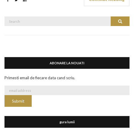
Search
Search
for:
ABONARE LA NOUATI
Primesti email de fiecare data cand scriu.
gura lumii