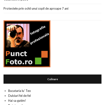
Protestele prin ochii unui copil de aproape 7 ani
Culinare
Bucataria lu' Teo
Dulciuri fel de fel
Hai sa gatim!