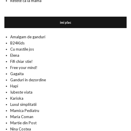
Retete ca la mama
imi plac
Amalgam de ganduri
B24Kids
Cu mastile jos
Elena
Fifi chiar stie!
Free your mind!
Gagaita
Ganduri in dezordine
Hapi
Iubeste viata
Karioka
Luxul simplitatii
Mamica Pediatru
Maria Coman
Martie din Post
Nina Costea