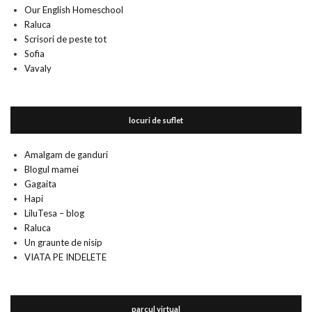
Our English Homeschool
Raluca
Scrisori de peste tot
Sofia
Vavaly
locuri de suflet
Amalgam de ganduri
Blogul mamei
Gagaita
Hapi
LiluTesa – blog
Raluca
Un graunte de nisip
VIATA PE INDELETE
parcul virtual