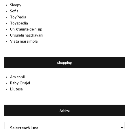
Sleepy
Sofia
ToyPedia
Toyspedia
Un graunte de nisip
Ursuletii nazdravani
Viata mai simpla
Shopping
Am copil
Baby Orajel
Lilutesa
Arhiva
Arhiva