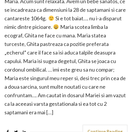
Maria. Acum sunt relaxata. Avem un bebe sanatos, ce
se incadreaza ca dimensiuni la 28 de saptamani si care
cantareste 1064g.
Si e tot baiat…. nu i-a disparut
nimic dintre picioare.
Maria scotea limba la
ecograf, Ghita ne face cu mana. Maria statea
turceste, Ghita pastreaza ca pozitie preferata
„echerul” care il face sa isi aduca talpile deasupra
capului. Maria isi sugea degetul, Ghita se joaca cu
cordonul ombilical. … imi este greu sa nu compar;
Maria este singurul meu reper si, desi trec prin cea de
a doua sarcina, sunt multe noutati cu care ne
confruntam…. Am cautat in dosarul Mariei si am vazut
ca la aceeasi varsta gestationala si ea tot cu 2
saptamani era mai […]
Continue Reading