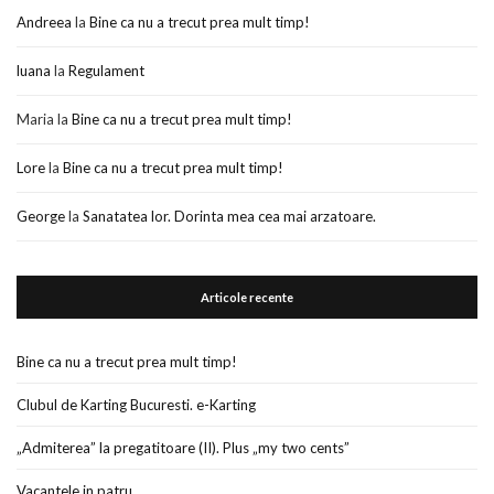
Andreea
la
Bine ca nu a trecut prea mult timp!
luana
la
Regulament
Maria
la
Bine ca nu a trecut prea mult timp!
Lore
la
Bine ca nu a trecut prea mult timp!
George
la
Sanatatea lor. Dorinta mea cea mai arzatoare.
Articole recente
Bine ca nu a trecut prea mult timp!
Clubul de Karting Bucuresti. e-Karting
„Admiterea” la pregatitoare (II). Plus „my two cents”
Vacantele in patru