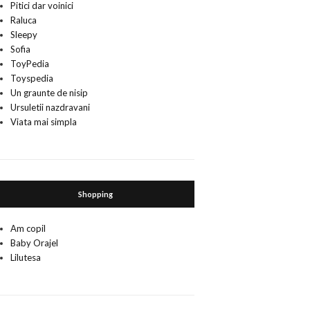
Pitici dar voinici
Raluca
Sleepy
Sofia
ToyPedia
Toyspedia
Un graunte de nisip
Ursuletii nazdravani
Viata mai simpla
Shopping
Am copil
Baby Orajel
Lilutesa