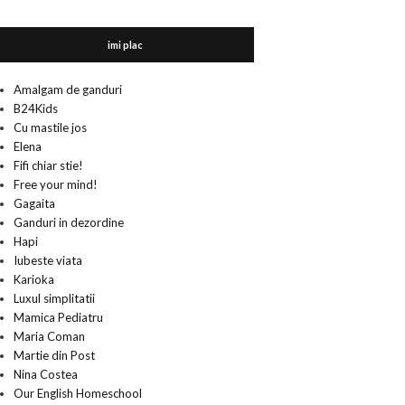
imi plac
Amalgam de ganduri
B24Kids
Cu mastile jos
Elena
Fifi chiar stie!
Free your mind!
Gagaita
Ganduri in dezordine
Hapi
Iubeste viata
Karioka
Luxul simplitatii
Mamica Pediatru
Maria Coman
Martie din Post
Nina Costea
Our English Homeschool