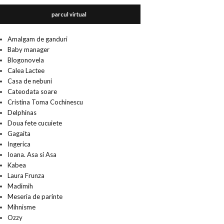
parcul virtual
Amalgam de ganduri
Baby manager
Blogonovela
Calea Lactee
Casa de nebuni
Cateodata soare
Cristina Toma Cochinescu
Delphinas
Doua fete cucuiete
Gagaita
Ingerica
Ioana. Asa si Asa
Kabea
Laura Frunza
Madimih
Meseria de parinte
Mihnisme
Ozzy