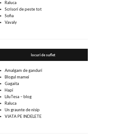
Raluca
Scrisori de peste tot
Sofia
Vavaly
locuri de suflet
Amalgam de ganduri
Blogul mamei
Gagaita
Hapi
LiluTesa – blog
Raluca
Un graunte de nisip
VIATA PE INDELETE