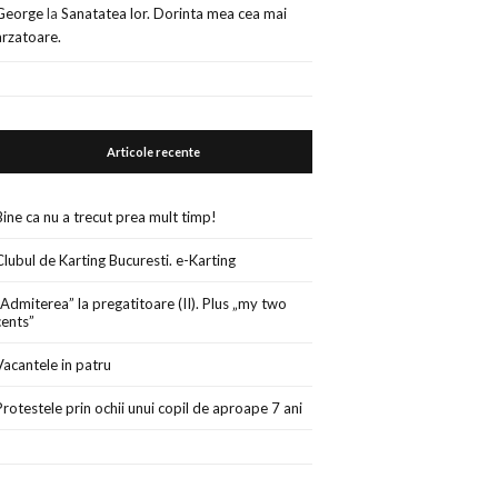
George
la
Sanatatea lor. Dorinta mea cea mai
arzatoare.
Articole recente
Bine ca nu a trecut prea mult timp!
Clubul de Karting Bucuresti. e-Karting
„Admiterea” la pregatitoare (II). Plus „my two
cents”
Vacantele in patru
Protestele prin ochii unui copil de aproape 7 ani