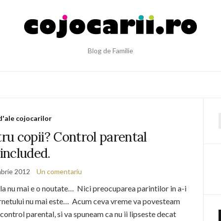
Blog de Familie
d'ale cojocarilor
f
u copii? Control parental
included.
brie 2012
Un comentariu
a nu mai e o noutate… Nici preocuparea parintilor in a-i
nternetului nu mai este… Acum ceva vreme va povesteam
control parental, si va spuneam ca nu ii lipseste decat