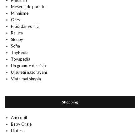
Madimih
Meseria de parinte
Mihnisme
Ozzy
Pitici dar voinici
Raluca
Sleepy
Sofia
ToyPedia
Toyspedia
Un graunte de nisip
Ursuletii nazdravani
Viata mai simpla
Shopping
Am copil
Baby Orajel
Lilutesa