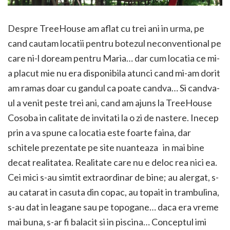
Despre TreeHouse am aflat cu trei ani in urma, pe
cand cautam locatii pentru botezul neconventional pe
care ni-l doream pentru Maria… dar cum locatia ce mi-
a placut mie nu era disponibila atunci cand mi-am dorit
am ramas doar cu gandul ca poate candva… Si candva-
ul a venit peste trei ani, cand am ajuns la TreeHouse
Cosoba in calitate de invitati la o zi de nastere. Inecep
prin a va spune ca locatia este foarte faina, dar
schitele prezentate pe site nuanteaza in mai bine
decat realitatea. Realitate care nu e deloc rea nici ea.
Cei mici s-au simtit extraordinar de bine; au alergat, s-
au catarat in casuta din copac, au topait in trambulina,
s-au dat in leagane sau pe topogane… daca era vreme
mai buna, s-ar fi balacit si in piscina… Conceptul imi