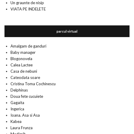
Un graunte de nisip
VIATA PE INDELETE
parcul virtual
Amalgam de ganduri
Baby manager
Blogonovela
Calea Lactee
Casa de nebuni
Cateodata soare
Cristina Toma Cochinescu
Delphinas
Doua fete cucuiete
Gagaita
Ingerica
Ioana. Asa si Asa
Kabea
Laura Frunza