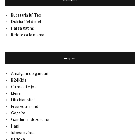
Bucataria lu' Teo
Dulciuri fel de fel
Hai sa gatim!
Retete ca la mama
imi plac
Amalgam de ganduri
B24Kids
Cu mastile jos
Elena
Fifi chiar stie!
Free your mind!
Gagaita
Ganduri in dezordine
Hapi
Iubeste viata
Karioka