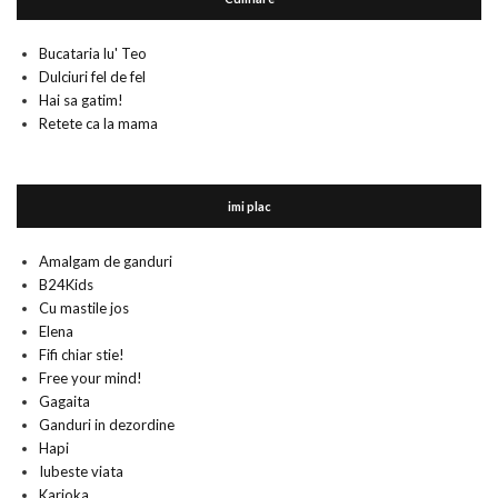
Bucataria lu' Teo
Dulciuri fel de fel
Hai sa gatim!
Retete ca la mama
imi plac
Amalgam de ganduri
B24Kids
Cu mastile jos
Elena
Fifi chiar stie!
Free your mind!
Gagaita
Ganduri in dezordine
Hapi
Iubeste viata
Karioka