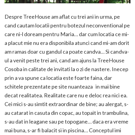
Despre TreeHouse am aflat cu trei ani in urma, pe
cand cautam locatii pentru botezul neconventional pe
care ni-l doream pentru Maria… dar cum locatia ce mi-
a placut mie nu era disponibila atunci cand mi-am dorit
am ramas doar cu gandul ca poate candva… Si candva-
ul a venit peste trei ani, cand am ajuns la TreeHouse
Cosoba in calitate de invitati la o zi de nastere. Inecep
prin a va spune ca locatia este foarte faina, dar
schitele prezentate pe site nuanteaza in mai bine
decat realitatea. Realitate care nu e deloc rea nici ea.
Cei mici s-au simtit extraordinar de bine; au alergat, s-
au catarat in casuta din copac, au topait in trambulina,
s-au dat in leagane sau pe topogane… daca era vreme
mai buna, s-ar fi balacit si in piscina… Conceptul imi