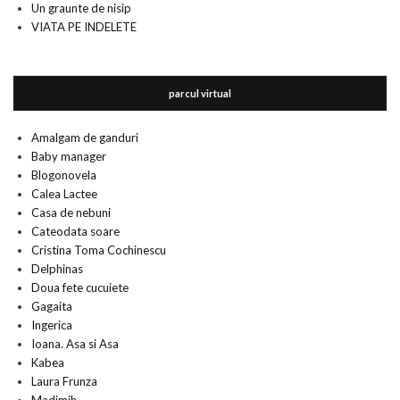
Un graunte de nisip
VIATA PE INDELETE
parcul virtual
Amalgam de ganduri
Baby manager
Blogonovela
Calea Lactee
Casa de nebuni
Cateodata soare
Cristina Toma Cochinescu
Delphinas
Doua fete cucuiete
Gagaita
Ingerica
Ioana. Asa si Asa
Kabea
Laura Frunza