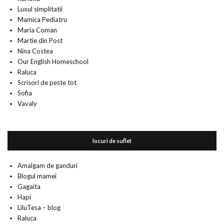
Luxul simplitatii
Mamica Pediatru
Maria Coman
Martie din Post
Nina Costea
Our English Homeschool
Raluca
Scrisori de peste tot
Sofia
Vavaly
locuri de suflet
Amalgam de ganduri
Blogul mamei
Gagaita
Hapi
LiluTesa – blog
Raluca