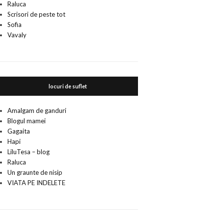
Raluca
Scrisori de peste tot
Sofia
Vavaly
locuri de suflet
Amalgam de ganduri
Blogul mamei
Gagaita
Hapi
LiluTesa – blog
Raluca
Un graunte de nisip
VIATA PE INDELETE