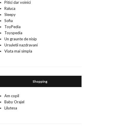
Pitici dar voinici
Raluca
Sleepy
Sofia
ToyPedia
Toyspedia
Un graunte de nisip
Ursuletii nazdravani
Viata mai simpla
Shopping
Am copil
Baby Orajel
Lilutesa