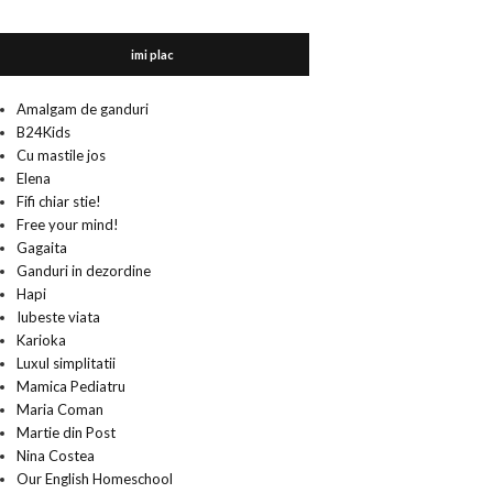
imi plac
Amalgam de ganduri
B24Kids
Cu mastile jos
Elena
Fifi chiar stie!
Free your mind!
Gagaita
Ganduri in dezordine
Hapi
Iubeste viata
Karioka
Luxul simplitatii
Mamica Pediatru
Maria Coman
Martie din Post
Nina Costea
Our English Homeschool