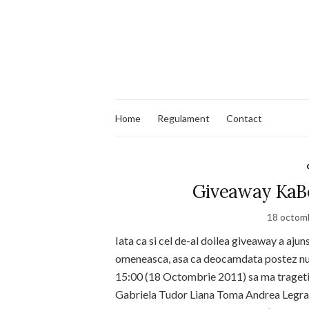
Home
Regulament
Contact
Giveaway KaBea
18 octom
Iata ca si cel de-al doilea giveaway a ajuns
omeneasca, asa ca deocamdata postez numai
15:00 (18 Octombrie 2011) sa ma trageti
Gabriela Tudor Liana Toma Andrea Legr