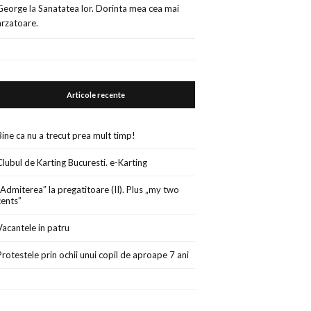
George
la
Sanatatea lor. Dorinta mea cea mai
arzatoare.
Articole recente
Bine ca nu a trecut prea mult timp!
Clubul de Karting Bucuresti. e-Karting
„Admiterea” la pregatitoare (II). Plus „my two
cents”
Vacantele in patru
Protestele prin ochii unui copil de aproape 7 ani