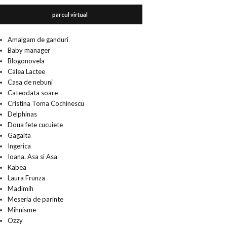
parcul virtual
Amalgam de ganduri
Baby manager
Blogonovela
Calea Lactee
Casa de nebuni
Cateodata soare
Cristina Toma Cochinescu
Delphinas
Doua fete cucuiete
Gagaita
Ingerica
Ioana. Asa si Asa
Kabea
Laura Frunza
Madimih
Meseria de parinte
Mihnisme
Ozzy