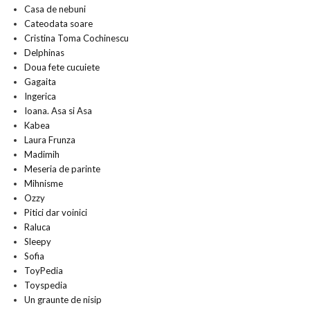
Casa de nebuni
Cateodata soare
Cristina Toma Cochinescu
Delphinas
Doua fete cucuiete
Gagaita
Ingerica
Ioana. Asa si Asa
Kabea
Laura Frunza
Madimih
Meseria de parinte
Mihnisme
Ozzy
Pitici dar voinici
Raluca
Sleepy
Sofia
ToyPedia
Toyspedia
Un graunte de nisip