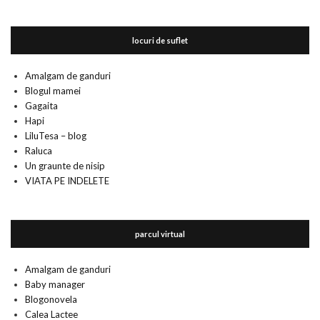
locuri de suflet
Amalgam de ganduri
Blogul mamei
Gagaita
Hapi
LiluTesa – blog
Raluca
Un graunte de nisip
VIATA PE INDELETE
parcul virtual
Amalgam de ganduri
Baby manager
Blogonovela
Calea Lactee