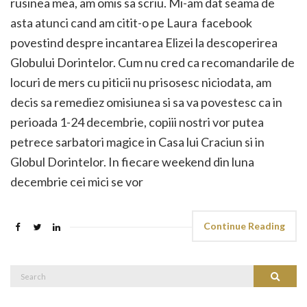
rusinea mea, am omis sa scriu. Mi-am dat seama de
asta atunci cand am citit-o pe Laura facebook
povestind despre incantarea Elizei la descoperirea
Globului Dorintelor. Cum nu cred ca recomandarile de
locuri de mers cu piticii nu prisosesc niciodata, am
decis sa remediez omisiunea si sa va povestesc ca in
perioada 1-24 decembrie, copiii nostri vor putea
petrece sarbatori magice in Casa lui Craciun si in
Globul Dorintelor. In fiecare weekend din luna
decembrie cei mici se vor
Continue Reading
Search
Search
for: