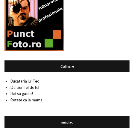
Culinare
Bucataria lu' Teo
Dulciuri fel de fel
Hai sa gatim!
Retete ca la mama
imi plac