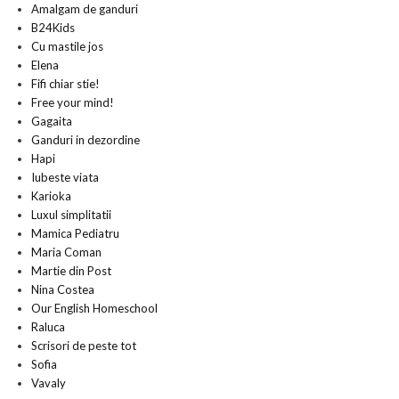
Amalgam de ganduri
B24Kids
Cu mastile jos
Elena
Fifi chiar stie!
Free your mind!
Gagaita
Ganduri in dezordine
Hapi
Iubeste viata
Karioka
Luxul simplitatii
Mamica Pediatru
Maria Coman
Martie din Post
Nina Costea
Our English Homeschool
Raluca
Scrisori de peste tot
Sofia
Vavaly