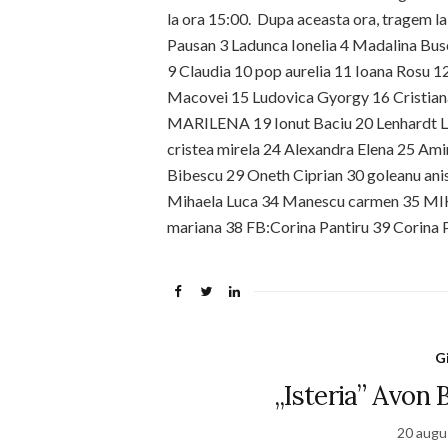
la ora 15:00. Dupa aceasta ora, tragem la s
Pausan 3 Ladunca Ionelia 4 Madalina Busc
9 Claudia 10 pop aurelia 11 Ioana Rosu 1
Macovei 15 Ludovica Gyorgy 16 Crist
MARILENA 19 Ionut Baciu 20 Lenhardt Lo
cristea mirela 24 Alexandra Elena 25 Ami
Bibescu 29 Oneth Ciprian 30 goleanu ani
Mihaela Luca 34 Manescu carmen 35 M
mariana 38 FB:Corina Pantiru 39 Corina P
G
„Isteria” Avon
20 augu