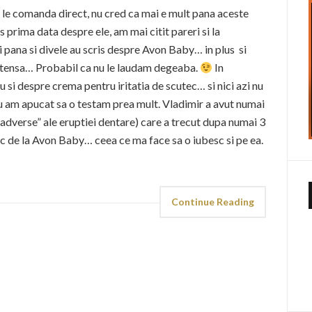
ii le comanda direct, nu cred ca mai e mult pana aceste
 prima data despre ele, am mai citit pareri si la
 si pana si divele au scris despre Avon Baby… in plus si
intensa… Probabil ca nu le laudam degeaba.
In
 si despre crema pentru iritatia de scutec… si nici azi nu
u am apucat sa o testam prea mult. Vladimir a avut numai
 adverse” ale eruptiei dentare) care a trecut dupa numai 3
tec de la Avon Baby… ceea ce ma face sa o iubesc si pe ea.
Continue Reading