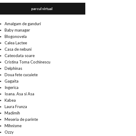
parcul virtual
Amalgam de ganduri
Baby manager
Blogonovela
Calea Lactee
Casa de nebuni
Cateodata soare
Cristina Toma Cochinescu
Delphinas
Doua fete cucuiete
Gagaita
Ingerica
Ioana. Asa si Asa
Kabea
Laura Frunza
Madimih
Meseria de parinte
Mihnisme
Ozzy