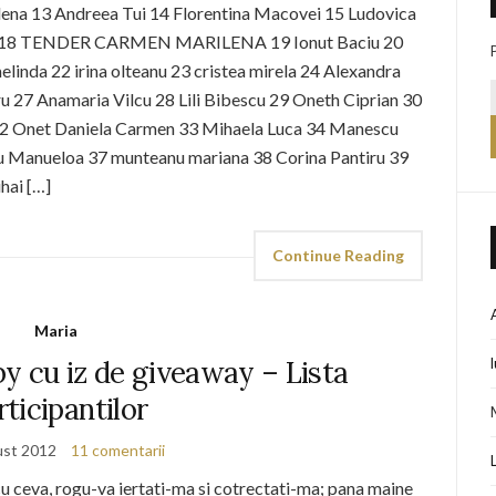
Elena 13 Andreea Tui 14 Florentina Macovei 15 Ludovica
lue 18 TENDER CARMEN MARILENA 19 Ionut Baciu 20
inda 22 irina olteanu 23 cristea mirela 24 Alexandra
u 27 Anamaria Vilcu 28 Lili Bibescu 29 Oneth Ciprian 30
 32 Onet Daniela Carmen 33 Mihaela Luca 34 Manescu
anueloa 37 munteanu mariana 38 Corina Pantiru 39
hai […]
Continue Reading
Maria
y cu iz de giveaway – Lista
rticipantilor
ust 2012
11 comentarii
cu ceva, rogu-va iertati-ma si cotrectati-ma; pana maine