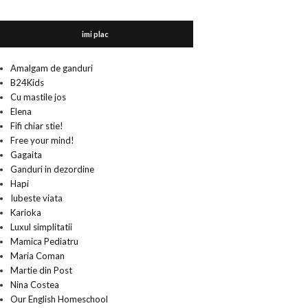
imi plac
Amalgam de ganduri
B24Kids
Cu mastile jos
Elena
Fifi chiar stie!
Free your mind!
Gagaita
Ganduri in dezordine
Hapi
Iubeste viata
Karioka
Luxul simplitatii
Mamica Pediatru
Maria Coman
Martie din Post
Nina Costea
Our English Homeschool