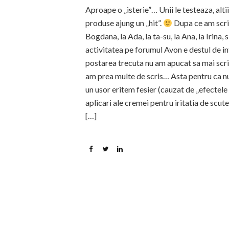
Aproape o „isterie”… Unii le testeaza, alt
produse ajung un „hit”.
Dupa ce am scris
Bogdana, la Ada, la ta-su, la Ana, la Irina,
activitatea pe forumul Avon e destul de 
postarea trecuta nu am apucat sa mai scriu
am prea multe de scris… Asta pentru ca n
un usor eritem fesier (cauzat de „efectele
aplicari ale cremei pentru iritatia de scu
[…]