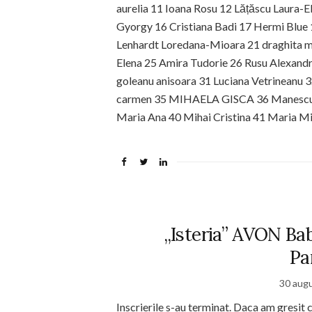
aurelia 11 Ioana Rosu 12 Lățăscu Laura-
Gyorgy 16 Cristiana Badi 17 Hermi B
Lenhardt Loredana-Mioara 21 draghita mel
Elena 25 Amira Tudorie 26 Rusu Alexandr
goleanu anisoara 31 Luciana Vetrineanu
carmen 35 MIHAELA GISCA 36 Manescu M
Maria Ana 40 Mihai Cristina 41 Maria Mi
„Isteria” AVON Bab
Pa
30 aug
Inscrierile s-au terminat. Daca am gresit 