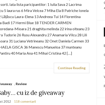
orti. Iata lista paricipantilor: 1 Iulia Sava 2 Lacrima
u 5 laura rus 6 Mira Velcea 7 Miha Ela 8 Patriche Ionela
2 Lățăscu Laura-Elena 13 Andreea Tui 14 Florentina
iana Badi 17 Hermi Blue 18 TENDER CARMEN
redana-Mioara 21 draghita melinda 22 irina olteanu 23
ra Tudorie 26 Rusu Alexandru 27 Anamaria Vilcu 28 Lili
soara 31 Luciana Vetrineanu 32 Onet Daniela Carmen 33
IHAELA GISCA 36 Manescu Manueloa 37 munteanu
antiru 40 Maria Ana 41 Mihai Cristina 42 […]
Continue Reading
iveaway
,
Review
 Baby… cu iz de giveaway
st 2012
118 comentarii