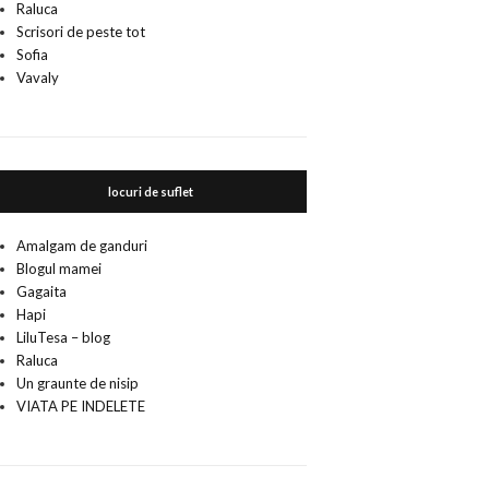
Raluca
Scrisori de peste tot
Sofia
Vavaly
locuri de suflet
Amalgam de ganduri
Blogul mamei
Gagaita
Hapi
LiluTesa – blog
Raluca
Un graunte de nisip
VIATA PE INDELETE