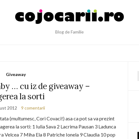
Blog de Familie
Giveaway
f
aby … cu iz de giveaway –
gerea la sorti
ust 2012
9 comentarii
ectata (multumesc, Cori Covaci!) asa ca pot sa va prezint
 tragerea la sorti: 1 Iulia Sava 2 Lacrima Pausan 3 Ladunca
ra Velcea 7 Miha Ela 8 Patriche Ionela 9 Claudia 10 pop