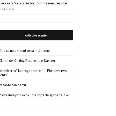
George
la
Sanatatea lor. Dorinta mea cea mai
arzatoare.
Articole recente
Bine ca nu a trecut prea mult timp!
Clubul de Karting Bucuresti. e-Karting
„Admiterea” la pregatitoare (II). Plus „my two
cents”
Vacantele in patru
Protestele prin ochii unui copil de aproape 7 ani