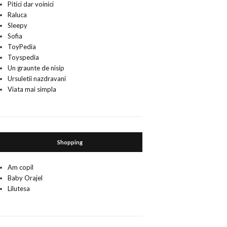
Pitici dar voinici
Raluca
Sleepy
Sofia
ToyPedia
Toyspedia
Un graunte de nisip
Ursuletii nazdravani
Viata mai simpla
Shopping
Am copil
Baby Orajel
Lilutesa