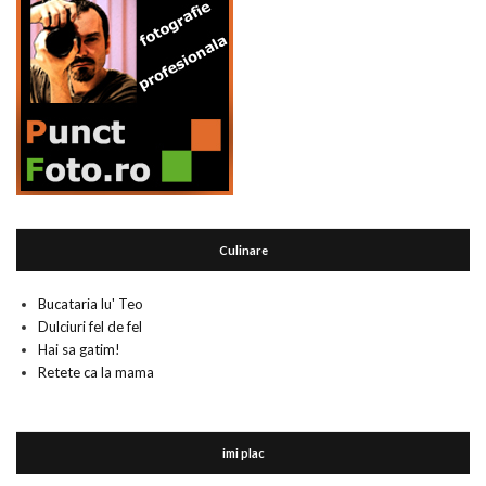
Culinare
Bucataria lu' Teo
Dulciuri fel de fel
Hai sa gatim!
Retete ca la mama
imi plac