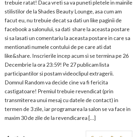
trebuie ratat! Daca vreti sa va puneti pletele in mainile
stilistilor de la Shades Beauty Lounge, asa cum am
facut eu, nu trebuie decat sa dati un like paginii de
facebook a salonului, sa dati share la aceasta postare
si sa lasati un comentariu la aceasta postare in care sa
mentionati numele contului de pe care ati dat
like&share. Inscrierile incep acum si se termina pe 26
Decembrie la ora 23:59! Pe 27 publicam lista
participantilor si postam videoclipul extragerii.
Domnul Random va decide cine va fi fericita
castigatoare! Premiul trebuie revendicat (prin
transmiterea unui mesaj cu datele de contact) in
termen de 3 zile, iar programarea la salon se va face in
maxim 30 de zile de la revendicarea […]