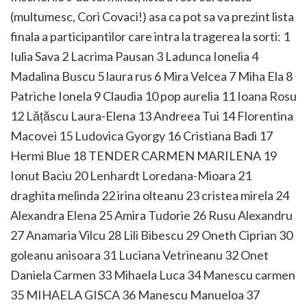
(multumesc, Cori Covaci!) asa ca pot sa va prezint lista
finala a participantilor care intra la tragerea la sorti: 1
Iulia Sava 2 Lacrima Pausan 3 Ladunca Ionelia 4
Madalina Buscu 5 laura rus 6 Mira Velcea 7 Miha Ela 8
Patriche Ionela 9 Claudia 10 pop aurelia 11 Ioana Rosu
12 Lățăscu Laura-Elena 13 Andreea Tui 14 Florentina
Macovei 15 Ludovica Gyorgy 16 Cristiana Badi 17
Hermi Blue 18 TENDER CARMEN MARILENA 19
Ionut Baciu 20 Lenhardt Loredana-Mioara 21
draghita melinda 22 irina olteanu 23 cristea mirela 24
Alexandra Elena 25 Amira Tudorie 26 Rusu Alexandru
27 Anamaria Vilcu 28 Lili Bibescu 29 Oneth Ciprian 30
goleanu anisoara 31 Luciana Vetrineanu 32 Onet
Daniela Carmen 33 Mihaela Luca 34 Manescu carmen
35 MIHAELA GISCA 36 Manescu Manueloa 37