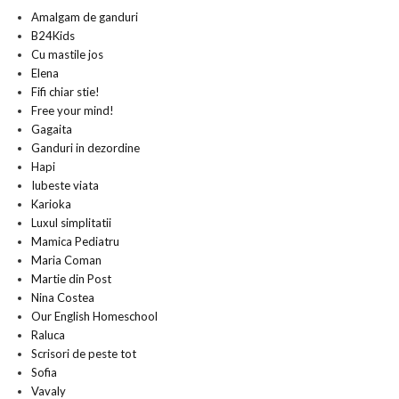
Amalgam de ganduri
B24Kids
Cu mastile jos
Elena
Fifi chiar stie!
Free your mind!
Gagaita
Ganduri in dezordine
Hapi
Iubeste viata
Karioka
Luxul simplitatii
Mamica Pediatru
Maria Coman
Martie din Post
Nina Costea
Our English Homeschool
Raluca
Scrisori de peste tot
Sofia
Vavaly