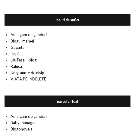
locuri de suflet
Amalgam de ganduri
Blogul mamei
Gagaita
Hapi
LiluTesa – blog
Raluca
Un graunte de nisip
VIATA PE INDELETE
parcul virtual
Amalgam de ganduri
Baby manager
Blogonovela