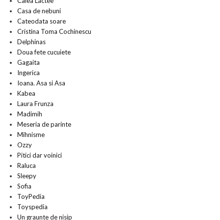
Calea Lactee
Casa de nebuni
Cateodata soare
Cristina Toma Cochinescu
Delphinas
Doua fete cucuiete
Gagaita
Ingerica
Ioana. Asa si Asa
Kabea
Laura Frunza
Madimih
Meseria de parinte
Mihnisme
Ozzy
Pitici dar voinici
Raluca
Sleepy
Sofia
ToyPedia
Toyspedia
Un graunte de nisip