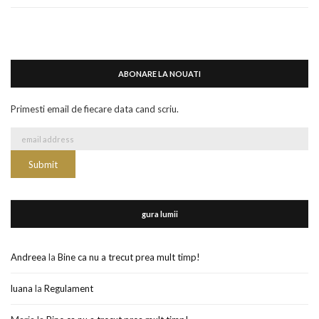
ABONARE LA NOUATI
Primesti email de fiecare data cand scriu.
gura lumii
Andreea
la
Bine ca nu a trecut prea mult timp!
luana
la
Regulament