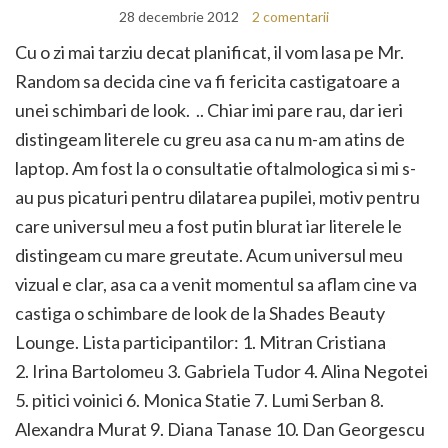
28 decembrie 2012
2 comentarii
Cu o zi mai tarziu decat planificat, il vom lasa pe Mr.
Random sa decida cine va fi fericita castigatoare a
unei schimbari de look. .. Chiar imi pare rau, dar ieri
distingeam literele cu greu asa ca nu m-am atins de
laptop. Am fost la o consultatie oftalmologica si mi s-
au pus picaturi pentru dilatarea pupilei, motiv pentru
care universul meu a fost putin blurat iar literele le
distingeam cu mare greutate. Acum universul meu
vizual e clar, asa ca a venit momentul sa aflam cine va
castiga o schimbare de look de la Shades Beauty
Lounge. Lista participantilor: 1. Mitran Cristiana
2. Irina Bartolomeu 3. Gabriela Tudor 4. Alina Negotei
5. pitici voinici 6. Monica Statie 7. Lumi Serban 8.
Alexandra Murat 9. Diana Tanase 10. Dan Georgescu