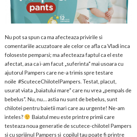
Nu pot sa spun ca ma afecteaza privirile si
comentariile acuzatoare ale celor ce afla ca Vladi inca
foloseste pemparsi; ma afecteaza faptul ca el este
afectat, asa ca i-am facut „suferinta” mai usoara cu
ajutorul Pampers care ne-a trimis spre testare
noile #ScuteceChilotelPampers. Testat, placut,
usurat viata „baiatului mare” care nu vrea „pempals de
bebelus”. Nu, nu… astia nu sunt de bebelus, sunt
chilotei pentru baietii mari care au urgente! Ne-am
inteles?
Baiatul meu este printre primii care
testeaza noua generatie de scutece-chilotel Pampers
si cu sprijinul Pampers si copilul tau poate fi printre