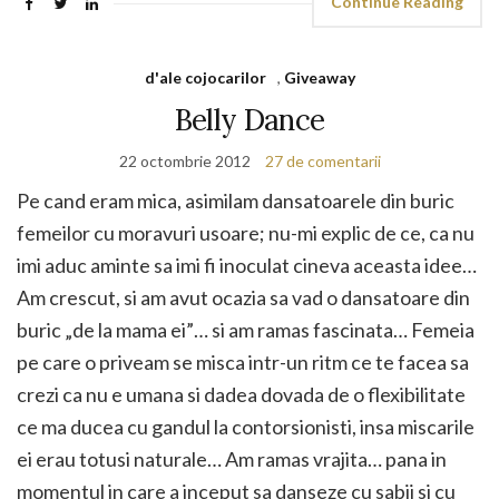
Continue Reading
d'ale cojocarilor
,
Giveaway
Belly Dance
22 octombrie 2012
27 de comentarii
Pe cand eram mica, asimilam dansatoarele din buric
femeilor cu moravuri usoare; nu-mi explic de ce, ca nu
imi aduc aminte sa imi fi inoculat cineva aceasta idee…
Am crescut, si am avut ocazia sa vad o dansatoare din
buric „de la mama ei”… si am ramas fascinata… Femeia
pe care o priveam se misca intr-un ritm ce te facea sa
crezi ca nu e umana si dadea dovada de o flexibilitate
ce ma ducea cu gandul la contorsionisti, insa miscarile
ei erau totusi naturale… Am ramas vrajita… pana in
momentul in care a inceput sa danseze cu sabii si cu