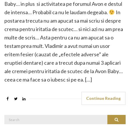
Baby… in plus si activitatea pe forumul Avon e destul
de intensa… Probabil ca nu le laudam degeaba.
In
postarea trecuta nu am apucat sa mai scriu si despre
crema pentru iritatia de scutec… si nici azi nu am prea
multe de scris… Asta pentru ca nu am apucat sa o
testam prea mult. Vladimir a avut numai un usor
eritem fesier (cauzat de „efectele adverse” ale
eruptiei dentare) care a trecut dupa numai 3 aplicari
ale cremei pentru iritatia de scutec de la Avon Baby…
ceea ce ma face sa o iubesc si pe ea. […]
Continue Reading
Search
Search
for: