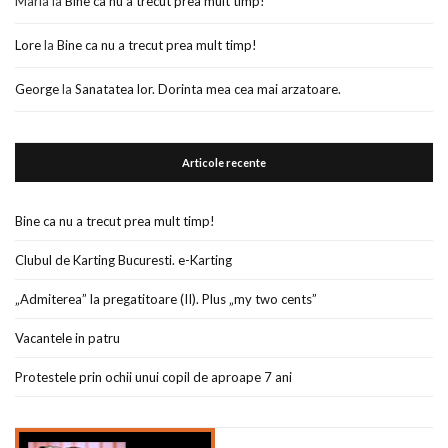
Maria
la
Bine ca nu a trecut prea mult timp!
Lore
la
Bine ca nu a trecut prea mult timp!
George
la
Sanatatea lor. Dorinta mea cea mai arzatoare.
Articole recente
Bine ca nu a trecut prea mult timp!
Clubul de Karting Bucuresti. e-Karting
„Admiterea” la pregatitoare (II). Plus „my two cents”
Vacantele in patru
Protestele prin ochii unui copil de aproape 7 ani