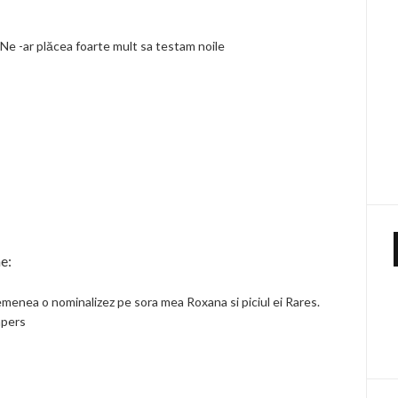
 Ne -ar plăcea foarte mult sa testam noile
e:
semenea o nominalizez pe sora mea Roxana si piciul ei Rares.
mpers