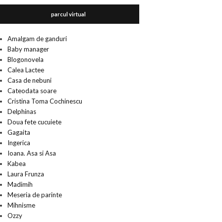
parcul virtual
Amalgam de ganduri
Baby manager
Blogonovela
Calea Lactee
Casa de nebuni
Cateodata soare
Cristina Toma Cochinescu
Delphinas
Doua fete cucuiete
Gagaita
Ingerica
Ioana. Asa si Asa
Kabea
Laura Frunza
Madimih
Meseria de parinte
Mihnisme
Ozzy