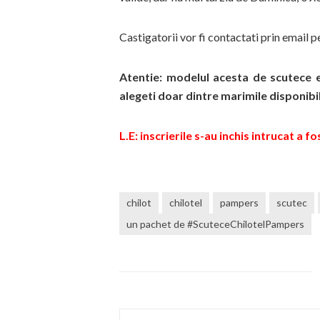
Castigatorii vor fi contactati prin email p
Atentie: modelul acesta de scutece e
alegeti doar dintre marimile disponibile
L.E: inscrierile s-au inchis intrucat a 
chilot
chilotel
pampers
scutec
un pachet de #ScuteceChilotelPampers