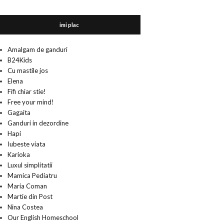
imi plac
Amalgam de ganduri
B24Kids
Cu mastile jos
Elena
Fifi chiar stie!
Free your mind!
Gagaita
Ganduri in dezordine
Hapi
Iubeste viata
Karioka
Luxul simplitatii
Mamica Pediatru
Maria Coman
Martie din Post
Nina Costea
Our English Homeschool