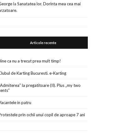
George
la
Sanatatea lor. Dorinta mea cea mai
arzatoare.
Articole recente
Bine ca nu a trecut prea mult timp!
Clubul de Karting Bucuresti. e-Karting
„Admiterea” la pregatitoare (II). Plus „my two
cents”
Vacantele in patru
Protestele prin ochii unui copil de aproape 7 ani