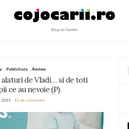
Blog de Familie
y
,
Publicitate
,
Review
f
laturi de Vladi… si de toti
pii ce au nevoie (P)
t 2015
42 de comentarii