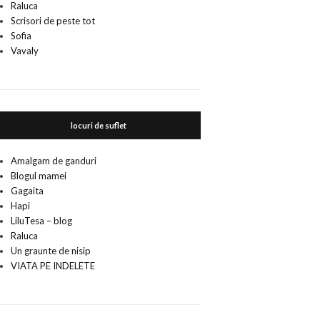
Raluca
Scrisori de peste tot
Sofia
Vavaly
locuri de suflet
Amalgam de ganduri
Blogul mamei
Gagaita
Hapi
LiluTesa – blog
Raluca
Un graunte de nisip
VIATA PE INDELETE