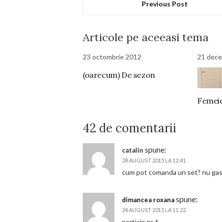
Previous Post
Articole pe aceeasi tema
23 octombrie 2012
21 dece
(oarecum) De sezon
Femeie
42 de comentarii
spune:
catalin
28 AUGUST 2015 LA 12:41
cum pot comanda un set? nu gas
spune:
dimancea roxana
24 AUGUST 2015 LA 11:22
particip nr 6