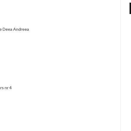
z pe Deea Andreea
rs nr 4