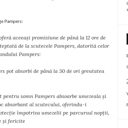
nge Pampers:
oferă aceeaşi promisiune de până la 12 ore de
teptată de la scutecele Pampers, datorită celor
brandului Pampers:
t absorbi de până la 30 de ori greutatea
entru somn Pampers absoarbe umezeala şi
oc absorbant al scutecului, oferindu-i
rotecţie împotriva umezelii pe parcursul nopții,
şi fericite