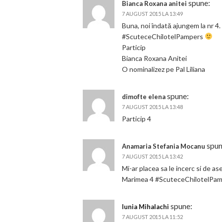
spune:
Bianca Roxana anitei
7 AUGUST 2015 LA 13:49
Buna, noi îndată ajungem la nr 4.
#ScuteceChilotelPampers
Particip
Bianca Roxana Anitei
O nominalizez pe Pal Liliana
spune:
dimofte elena
7 AUGUST 2015 LA 13:48
Particip 4
spun
Anamaria Stefania Mocanu
7 AUGUST 2015 LA 13:42
Mi-ar placea sa le incerc si de a
Marimea 4 #ScuteceChilotelPa
spune:
Iunia Mihalachi
7 AUGUST 2015 LA 11:52