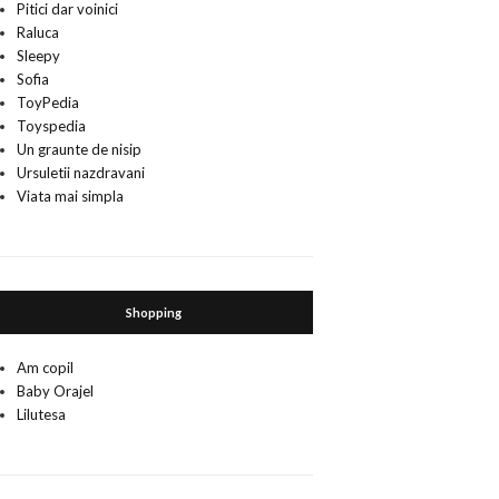
Pitici dar voinici
Raluca
Sleepy
Sofia
ToyPedia
Toyspedia
Un graunte de nisip
Ursuletii nazdravani
Viata mai simpla
Shopping
Am copil
Baby Orajel
Lilutesa