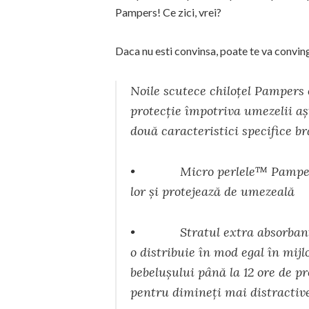
Pampers! Ce zici, vrei?
Daca nu esti convinsa, poate te va convi
Noile scutece chiloțel Pampers 
protecţie împotriva umezelii aş
două caracteristici specifice 
• Micro perlele™ Pampers po
lor şi protejează de umezeală
• Stratul extra absorbant p
o distribuie în mod egal în mijl
bebeluşului până la 12 ore de p
pentru dimineţi mai distractive 