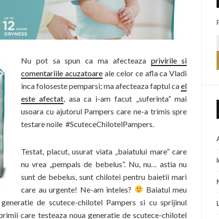
Nu pot sa spun ca ma afecteaza
privirile si
comentariile acuzatoare
ale celor ce afla ca Vladi
inca foloseste pemparsi; ma afecteaza faptul ca
el
este afectat
, asa ca i-am facut „suferinta” mai
usoara cu ajutorul Pampers care ne-a trimis spre
testare noile #ScuteceChilotelPampers.
Testat, placut, usurat viata „baiatului mare” care
nu vrea „pempals de bebelus”. Nu, nu… astia nu
sunt de bebelus, sunt chilotei pentru baietii mari
care au urgente! Ne-am inteles?
Baiatul meu
 generatie de scutece-chilotel Pampers si cu sprijinul
primii care testeaza noua generatie de scutece-chilotel