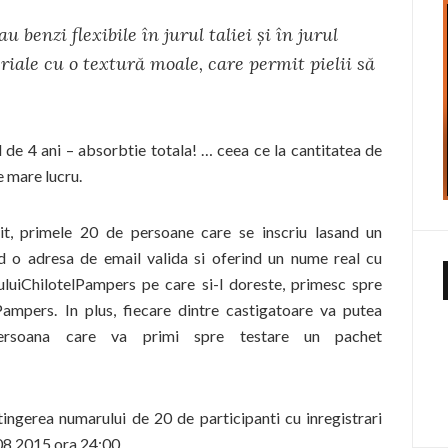
 benzi flexibile în jurul taliei şi în jurul
riale cu o textură moale, care permit pielii să
il de 4 ani – absorbtie totala! … ceea ce la cantitatea de
e mare lucru.
it, primele 20 de persoane care se inscriu lasand un
d o adresa de email valida si oferind un nume real cu
uluiChilotelPampers pe care si-l doreste, primesc spre
ampers. In plus, fiecare dintre castigatoare va putea
ersoana care va primi spre testare un pachet
tingerea numarului de 20 de participanti cu inregistrari
.08.2015 ora 24:00.