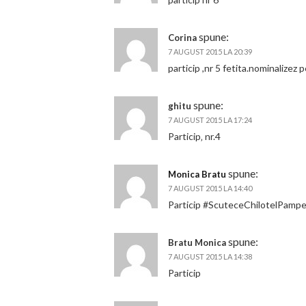
spune:
Corina
7 AUGUST 2015 LA 20:39
particip ,nr 5 fetita.nominalize
spune:
ghitu
7 AUGUST 2015 LA 17:24
Particip‚ nr.4
spune:
Monica Bratu
7 AUGUST 2015 LA 14:40
Particip #ScuteceChilotelPampe
spune:
Bratu Monica
7 AUGUST 2015 LA 14:38
Particip