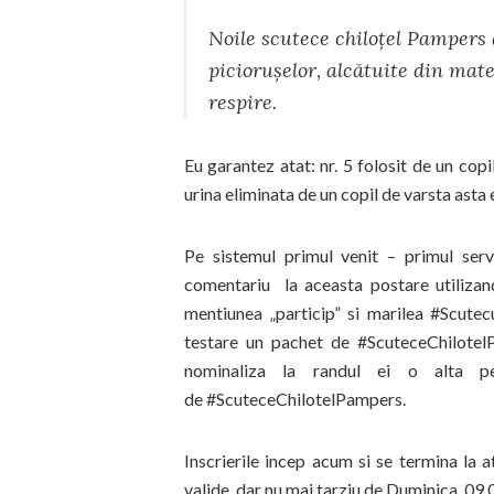
Noile scutece chiloțel Pampers au
piciorușelor, alcătuite din mate
respire.
Eu garantez atat: nr. 5 folosit de un cop
urina eliminata de un copil de varsta asta 
Pe sistemul primul venit – primul serv
comentariu la aceasta postare utilizan
mentiunea „particip” si marilea #Scutec
testare un pachet de #ScuteceChilotelP
nominaliza la randul ei o alta p
de #ScuteceChilotelPampers.
Inscrierile incep acum si se termina la a
valide, dar nu mai tarziu de Duminica, 09