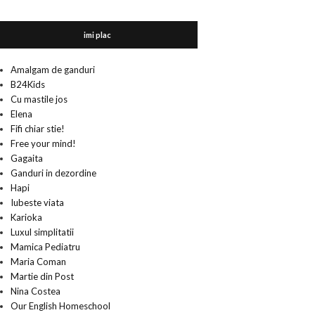
imi plac
Amalgam de ganduri
B24Kids
Cu mastile jos
Elena
Fifi chiar stie!
Free your mind!
Gagaita
Ganduri in dezordine
Hapi
Iubeste viata
Karioka
Luxul simplitatii
Mamica Pediatru
Maria Coman
Martie din Post
Nina Costea
Our English Homeschool