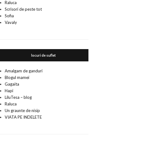
Raluca
Scrisori de peste tot
Sofia
Vavaly
locuri de suflet
Amalgam de ganduri
Blogul mamei
Gagaita
Hapi
LiluTesa – blog
Raluca
Un graunte de nisip
VIATA PE INDELETE