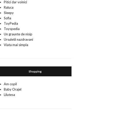
Pitici dar voinici
Raluca
Sleepy
Sofia
ToyPedia
Toyspedia
Un graunte de nisip
Ursuletii nazdravani
Viata mai simpla
Shopping
Am copil
Baby Orajel
Lilutesa