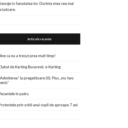
George
la
Sanatatea lor. Dorinta mea cea mai
arzatoare.
Articole recente
Bine ca nu a trecut prea mult timp!
Clubul de Karting Bucuresti. e-Karting
„Admiterea” la pregatitoare (II). Plus „my two
cents”
Vacantele in patru
Protestele prin ochii unui copil de aproape 7 ani