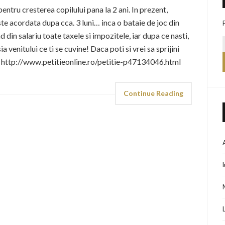
entru cresterea copilului pana la 2 ani. In prezent,
te acordata dupa cca. 3 luni… inca o bataie de joc din
 din salariu toate taxele si impozitele, iar dupa ce nasti,
ia venitului ce ti se cuvine! Daca poti si vrei sa sprijini
! http://www.petitieonline.ro/petitie-p47134046.html
Continue Reading