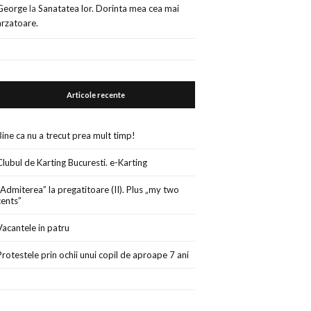
George
la
Sanatatea lor. Dorinta mea cea mai
arzatoare.
Articole recente
Bine ca nu a trecut prea mult timp!
Clubul de Karting Bucuresti. e-Karting
„Admiterea” la pregatitoare (II). Plus „my two
cents”
Vacantele in patru
Protestele prin ochii unui copil de aproape 7 ani