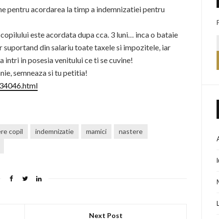
ine pentru acordarea la timp a indemnizatiei pentru
copilului este acordata dupa cca. 3 luni… inca o bataie
r suportand din salariu toate taxele si impozitele, iar
 intri in posesia venitului ce ti se cuvine!
nie, semneaza si tu petitia!
134046.html
re copil
indemnizatie
mamici
nastere
Next Post