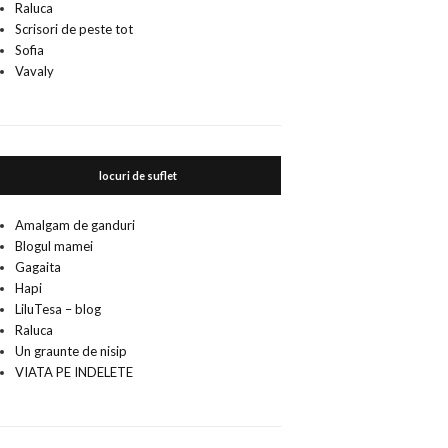
Raluca
Scrisori de peste tot
Sofia
Vavaly
locuri de suflet
Amalgam de ganduri
Blogul mamei
Gagaita
Hapi
LiluTesa – blog
Raluca
Un graunte de nisip
VIATA PE INDELETE