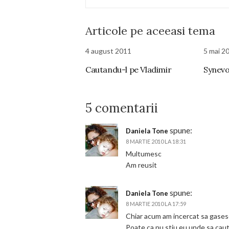
Articole pe aceeasi tema
4 august 2011
5 mai 2
Cautandu-l pe Vladimir
Synevo
5 comentarii
spune:
Daniela Tone
8 MARTIE 2010 LA 18:31
Multumesc
Am reusit
spune:
Daniela Tone
8 MARTIE 2010 LA 17:59
Chiar acum am incercat sa gasesc
Poate ca nu stiu eu unde sa cau