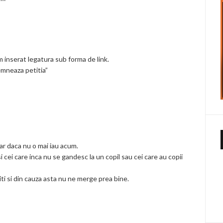
m inserat legatura sub forma de link.
emneaza petitia”
r daca nu o mai iau acum.
si cei care inca nu se gandesc la un copil sau cei care au copii
ti si din cauza asta nu ne merge prea bine.