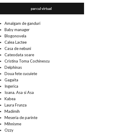
parcul virtual
Amalgam de ganduri
Baby manager
Blogonovela
Calea Lactee
Casa de nebuni
Cateodata soare
Cristina Toma Cochinescu
Delphinas
Doua fete cucuiete
Gagaita
Ingerica
Ioana. Asa si Asa
Kabea
Laura Frunza
Madimih
Meseria de parinte
Mihnisme
Ozzy