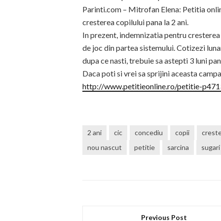
Parinti.com – Mitrofan Elena: Petitia onl
cresterea copilului pana la 2 ani.
In prezent, indemnizatia pentru cresterea 
de joc din partea sistemului. Cotizezi luna
dupa ce nasti, trebuie sa astepti 3 luni pana
Daca poti si vrei sa sprijini aceasta campa
http://www.petitieonline.ro/petitie-p47
2 ani
cic
concediu
copii
creste
nou nascut
petitie
sarcina
sugari
Previous Post