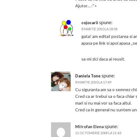
Ajutor… :”>
spune:
cojocarii
8 MARTIE 2010 LA 18:04
gata! am editat postarea si a
apasa pe link si apoi apasa „s
sa-mi zici daca ai reusit.
spune:
Daniela Tone
8 MARTIE 2010 LA 17:49
Cu siguranta am sa o semnez chia
Cred ca ar trebui sa o faca chiar 
mari si nu mai vor sa faca altul.
Cred ca in general nu suntem uni
spune:
Mitrofan Elena
11 OCTOMBRIE 2009 LA 11:43