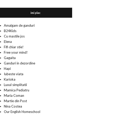
imi plac
Amalgam de ganduri
B24Kids
Cu mastile jos
Elena
Fifi chiar stie!
Free your mind!
Gagaita
Ganduri in dezordine
Hapi
Iubeste viata
Karioka
Luxul simplitatii
Mamica Pediatru
Maria Coman
Martie din Post
Nina Costea
Our English Homeschool