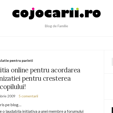
Blog de Familie
slatie pentru parinti
f
itia online pentru acordarea
nizatiei pentru cresterea
copilului!
brie 2009
5 comentarii
cris pe blog…
e o laudabila initiativa a unei membre a forumului