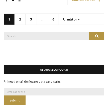
1
2
3
…
6
Următor »
Search
Search
for:
ABONARE LA NOUATI
Primesti email de fiecare data cand scriu.