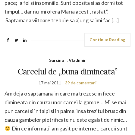
pace; la fel si insomniile. Sunt obosita si as dormi tot
timpul… dar nu-mi ofera Maria acest „rasfat”.
Saptamana viitoare trebuie sa ajung sa imi fac […]
Continue Reading
Sarcina
,
Vladimir
Carcelul de „buna dimineata”
17 mai 2011
39 de comentarii
Am deja o saptamana in care ma trezesc in fiece
dimineata din cauza unor carcei la gambe… Mi se mai
pun carcei si in talpi si in palme, insa trezitul brusc din
cauza gambelor pietrificate nu este egalat de nimic…
Din ce informatii am gasit pe internet, carceii sunt