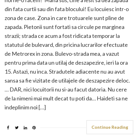
noi ne-o facem? Mana sus, cine a iesit sa dea zapada
din fata curtii sau din fata blocului! Eu locuiesc intr-o
zona de case. Zona in care trotuarele sunt pline de
zapada. Pietonii sunt fortati sa circule pe marginea
strazii; strada ce acum a fost ridicata temporar la
statutul de bulevard, din pricina lucrarilor efectuate
de Metrorex in zona. Bulevo-strada mea, a vazut
pentru prima data un utilaj de deszapezire, ieri la ora
15. Astazi, nu inca. Stradutele adiacente nu au avut
sansa sa fie vizitate de utilajele de deszapezire deloc.
… DAR, nici locuitorii nu si-au facut datoria. Nu cere
de la nimeni mai mult decat tu poti da… Haideti sa ne
indeplinim noi […]
Continue Reading