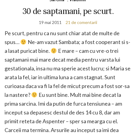
30 de saptamani, pe scurt.
19 mai 2011
21 de comentarii
Pe scurt, pentru ca nu sunt chiar atat de multe de
spus…
Ne-am vazut Sambata; a fost cooperant si s-
a lasat puricat bine.
E mare – cam cu vre-o trei
saptamani mai mare decat media pentru varsta lui
gestationala, insa nu ma sperie acest lucru; si Maria se
arata la fel, iar in ultima luna a cam stagnat. Sunt
curioasa daca va fi la fel de micut precum a fost sor-sa
la nastere?
Eu sunt bine. Mult mai bine decat la
prima sarcina. Imi da putin de furca tensiunea – am
inceput sa depasesc destul de des 14 cu 8, dar am
primit reteta de Aspenter – sper sa mearga cu el.
Carceii ma termina. Arsurile au inceput sa imi dea