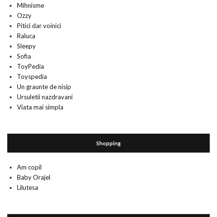
Mihnisme
Ozzy
Pitici dar voinici
Raluca
Sleepy
Sofia
ToyPedia
Toyspedia
Un graunte de nisip
Ursuletii nazdravani
Viata mai simpla
Shopping
Am copil
Baby Orajel
Lilutesa