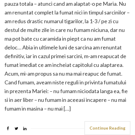
pauza totala – atunci cand am alaptat-o pe Maria. Nu
am renuntat complet la fumat nici in timpul sarcinilor –
am redus drastic numarul tigarilor, la 1-3 / pe zi cu
destul de multe zile in care nu fumam niciuna, dar nu
ma pot bate cu caramida in piept ca nu am fumat
deloc… Abia in ultimele luni de sarcina am renuntat
definitiv, iar in cazul primei sarcini, m-am reapucat de
fumat imediat ce am incheiat capitolul cu alaptarea.
Acum, mi-am propus sa nu ma mai reapuc de fumat.
Cand fumam, aveam niste reguli in privinta fumatului
in prezenta Mariei: – nu fumam niciodata langa ea, fie
si in aer liber – nu fumam in aceeasi incapere – nu mai
fumam in masina – nu mai […]
Continue Reading