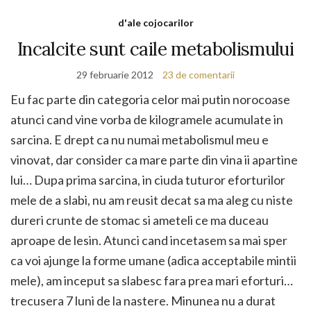
d'ale cojocarilor
Incalcite sunt caile metabolismului
29 februarie 2012
23 de comentarii
Eu fac parte din categoria celor mai putin norocoase
atunci cand vine vorba de kilogramele acumulate in
sarcina. E drept ca nu numai metabolismul meu e
vinovat, dar consider ca mare parte din vina ii apartine
lui… Dupa prima sarcina, in ciuda tuturor eforturilor
mele de a slabi, nu am reusit decat sa ma aleg cu niste
dureri crunte de stomac si ameteli ce ma duceau
aproape de lesin. Atunci cand incetasem sa mai sper
ca voi ajunge la forme umane (adica acceptabile mintii
mele), am inceput sa slabesc fara prea mari eforturi…
trecusera 7 luni de la nastere. Minunea nu a durat