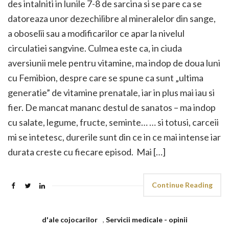
des intalniti in lunile 7-8 de sarcina si se pare ca se
datoreaza unor dezechilibre al mineralelor din sange,
a oboselii sau a modificarilor ce apar la nivelul
circulatiei sangvine. Culmea este ca, in ciuda
aversiunii mele pentru vitamine, ma indop de doua luni
cu Femibion, despre care se spune ca sunt „ultima
generatie” de vitamine prenatale, iar in plus mai iau si
fier. De mancat mananc destul de sanatos – ma indop
cu salate, legume, fructe, seminte… … si totusi, carceii
mi se intetesc, durerile sunt din ce in ce mai intense iar
durata creste cu fiecare episod. Mai […]
Continue Reading
d'ale cojocarilor
,
Servicii medicale - opinii