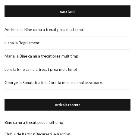
gura lumii
Andreea
la
Bine ca nu a trecut prea mult timp!
luana
la
Regulament
Maria
la
Bine ca nu a trecut prea mult timp!
Lore
la
Bine ca nu a trecut prea mult timp!
George
la
Sanatatea lor. Dorinta mea cea mai arzatoare.
Articole recente
Bine ca nu a trecut prea mult timp!
Clubul de Karting Bucuresti. e-Karting