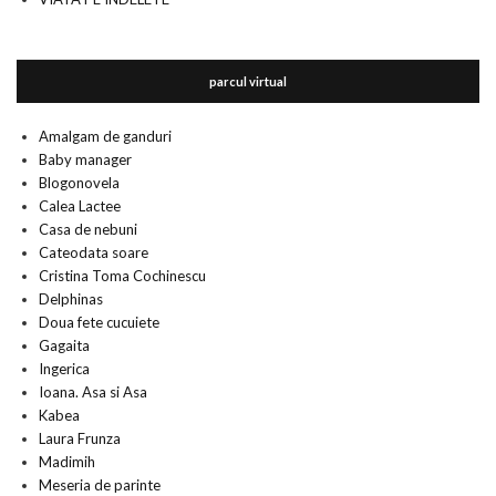
parcul virtual
Amalgam de ganduri
Baby manager
Blogonovela
Calea Lactee
Casa de nebuni
Cateodata soare
Cristina Toma Cochinescu
Delphinas
Doua fete cucuiete
Gagaita
Ingerica
Ioana. Asa si Asa
Kabea
Laura Frunza
Madimih
Meseria de parinte