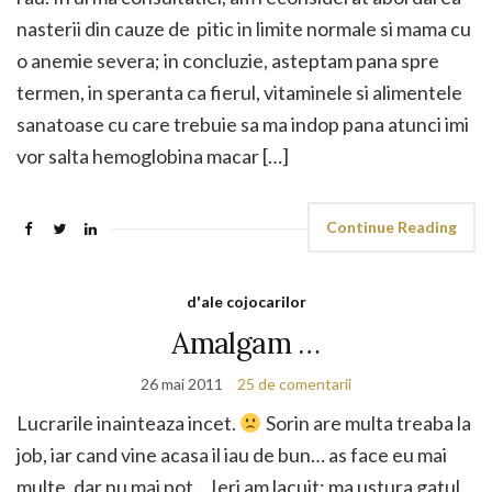
nasterii din cauze de pitic in limite normale si mama cu
o anemie severa; in concluzie, asteptam pana spre
termen, in speranta ca fierul, vitaminele si alimentele
sanatoase cu care trebuie sa ma indop pana atunci imi
vor salta hemoglobina macar […]
Continue Reading
d'ale cojocarilor
Amalgam …
26 mai 2011
25 de comentarii
Lucrarile inainteaza incet.
Sorin are multa treaba la
job, iar cand vine acasa il iau de bun… as face eu mai
multe, dar nu mai pot… Ieri am lacuit; ma ustura gatul