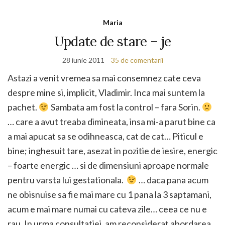
Maria
Update de stare – je
28 iunie 2011
35 de comentarii
Astazi a venit vremea sa mai consemnez cate ceva
despre mine si, implicit, Vladimir. Inca mai suntem la
pachet.
Sambata am fost la control – fara Sorin.
… care a avut treaba dimineata, insa mi-a parut bine ca
a mai apucat sa se odihneasca, cat de cat… Piticul e
bine; inghesuit tare, asezat in pozitie de iesire, energic
– foarte energic … si de dimensiuni aproape normale
pentru varsta lui gestationala.
… daca pana acum
ne obisnuise sa fie mai mare cu 1 pana la 3 saptamani,
acum e mai mare numai cu cateva zile… ceea ce nu e
rau. In urma consultatiei, am reconsiderat abordarea