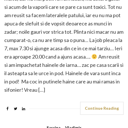
si acum de la vaporii care se pare ca sunt toxici. Tot nu
am reusit sa facem lateralele patului, iar eu nu ma pot
apuca de slefuit si de vopsit deoarece as munci in
zadar; noile gauri vor strica tot. Plinta nici macar nu am
cumparat-o, ca nu are timp sa o puna… La job pleaca la
7, max 7.30 si ajunge acasa din ce in ce mai tarziu… Ieri
era aproape 20.00 cand a ajuns acasa….
Am reusit
si am impachetat hainele de iarna… zac pe casa scarii si
il asteapta sa le urce in pod. Hainele de vara sunt inca
in pod! Ma coc in putinele haine care au mai ramas in
sifonier! Vreau […]
Continue Reading
Sarcina
,
Vladimir