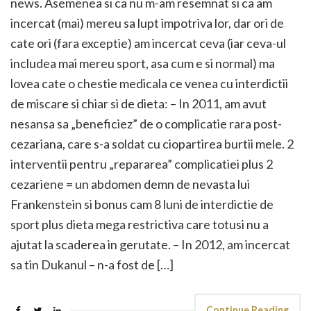
news. Asemenea si ca nu m-am resemnat si ca am
incercat (mai) mereu sa lupt impotriva lor, dar ori de
cate ori (fara exceptie) am incercat ceva (iar ceva-ul
includea mai mereu sport, asa cum e si normal) ma
lovea cate o chestie medicala ce venea cu interdictii
de miscare si chiar si de dieta: – In 2011, am avut
nesansa sa „beneficiez” de o complicatie rara post-
cezariana, care s-a soldat cu ciopartirea burtii mele. 2
interventii pentru „repararea” complicatiei plus 2
cezariene = un abdomen demn de nevasta lui
Frankenstein si bonus cam 8 luni de interdictie de
sport plus dieta mega restrictiva care totusi nu a
ajutat la scaderea in gerutate. – In 2012, am incercat
sa tin Dukanul – n-a fost de […]
Continue Reading