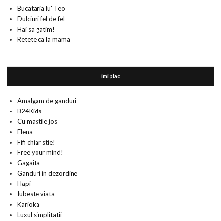
Bucataria lu' Teo
Dulciuri fel de fel
Hai sa gatim!
Retete ca la mama
imi plac
Amalgam de ganduri
B24Kids
Cu mastile jos
Elena
Fifi chiar stie!
Free your mind!
Gagaita
Ganduri in dezordine
Hapi
Iubeste viata
Karioka
Luxul simplitatii