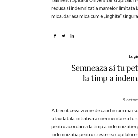
redusa si indemnizatia mamelor limitata la
mica, dar asa mica cum e „inghite” singura
Legi
Semneaza si tu pet
la timp a indem
9 octom
A trecut ceva vreme de cand nu am mai sc
o laudabila initiativa a unei membre a for
pentru acordarea la timp a indemnizatiei p
indemnizatia pentru cresterea copilului es