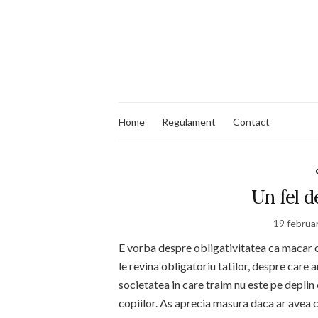
Home
Regulament
Contact
Un fel d
19 februa
E vorba despre obligativitatea ca macar o l
le revina obligatoriu tatilor, despre care a
societatea in care traim nu este pe deplin 
copiilor. As aprecia masura daca ar avea 