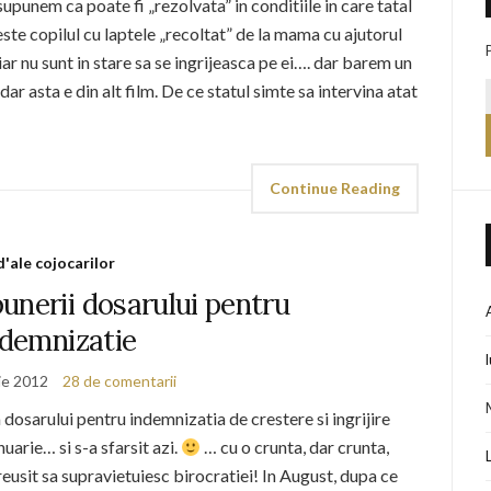
punem ca poate fi „rezolvata” in conditiile in care tatal
este copilul cu laptele „recoltat” de la mama cu ajutorul
ar nu sunt in stare sa se ingrijeasca pe ei…. dar barem un
ar asta e din alt film. De ce statul simte sa intervina atat
Continue Reading
d'ale cojocarilor
unerii dosarului pentru
ndemnizatie
ie 2012
28 de comentarii
 dosarului pentru indemnizatia de crestere si ingrijire
uarie… si s-a sfarsit azi.
… cu o crunta, dar crunta,
reusit sa supravietuiesc birocratiei! In August, dupa ce