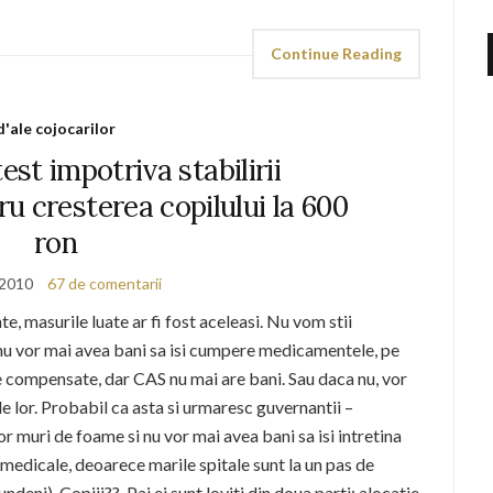
Continue Reading
d'ale cojocarilor
test impotriva stabilirii
u cresterea copilului la 600
ron
 2010
67 de comentarii
te, masurile luate ar fi fost aceleasi. Nu vom stii
 nu vor mai avea bani sa isi cumpere medicamentele, pe
te compensate, dar CAS nu mai are bani. Sau daca nu, vor
ele lor. Probabil ca asta si urmaresc guvernantii –
or muri de foame si nu vor mai avea bani sa isi intretina
or medicale, deoarece marile spitale sunt la un pas de
Fundeni). Copiii?? Pai ei sunt loviti din doua parti: alocatie