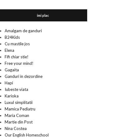
imi plac
Amalgam de ganduri
B24Kids
Cu mastile jos
Elena
Fifi chiar stie!
Free your mind!
Gagaita
Ganduri in dezordine
Hapi
Iubeste viata
Karioka
Luxul simplitatii
Mamica Pediatru
Maria Coman
Martie din Post
Nina Costea
Our English Homeschool