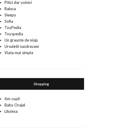
Pitici dar voinici
Raluca
Sleepy
Sofia
ToyPedia
Toyspedia
Un graunte de nisip
Ursuletii nazdravani
Viata mai simpla
Shopping
Am copil
Baby Orajel
Lilutesa