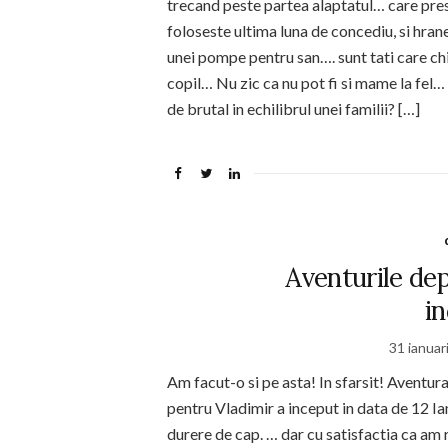
trecand peste partea alaptatul… care presu
foloseste ultima luna de concediu, si hran
unei pompe pentru san…. sunt tati care chi
copil… Nu zic ca nu pot fi si mame la fel… d
de brutal in echilibrul unei familii? […]
Aventurile dep
i
31 ianuar
Am facut-o si pe asta! In sfarsit! Aventura
pentru Vladimir a inceput in data de 12 Ian
durere de cap. … dar cu satisfactia ca am 