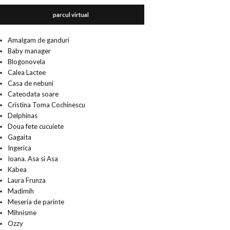
parcul virtual
Amalgam de ganduri
Baby manager
Blogonovela
Calea Lactee
Casa de nebuni
Cateodata soare
Cristina Toma Cochinescu
Delphinas
Doua fete cucuiete
Gagaita
Ingerica
Ioana. Asa si Asa
Kabea
Laura Frunza
Madimih
Meseria de parinte
Mihnisme
Ozzy