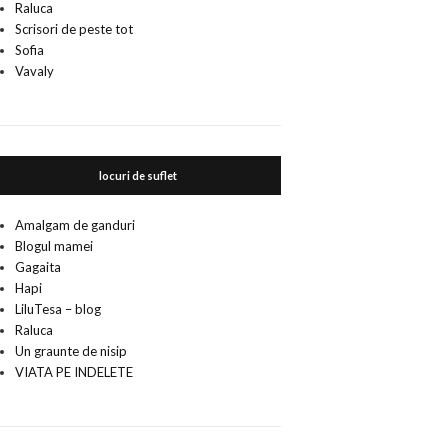
Raluca
Scrisori de peste tot
Sofia
Vavaly
locuri de suflet
Amalgam de ganduri
Blogul mamei
Gagaita
Hapi
LiluTesa – blog
Raluca
Un graunte de nisip
VIATA PE INDELETE