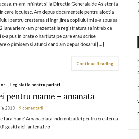
 acasa, m-am infiintat si la Directia Generala de Asistenta
i in care locuiesc. Am depus documentele pentru aloctia
ului pentru cresterea si ingrijirea copilului mi s-a spus sa
 12 Ianuarie m-am prezentat la registratura sa intreb ce
 s-a pus in brate o hartiuta pe care erau scrise
are o pimisem si atunci cand am depus dosarul […]
Continue Reading
lor
,
Legislatie pentru parinti
iei pentru mame – amanata
nie 2010
9 comentarii
e fara bani? Amana plata indemnizatiei pentru cresterea
ii gasiti aici: antena1.ro