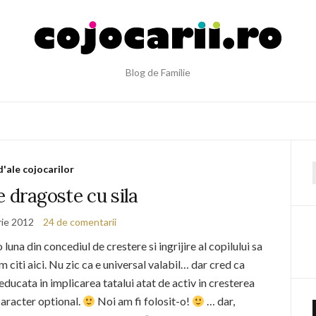
Blog de Familie
d'ale cojocarilor
f
e dragoste cu sila
rie 2012
24 de comentarii
una din concediul de crestere si ingrijire al copilului sa
m citi aici. Nu zic ca e universal valabil… dar cred ca
educata in implicarea tatalui atat de activ in cresterea
caracter optional.
Noi am fi folosit-o!
… dar,