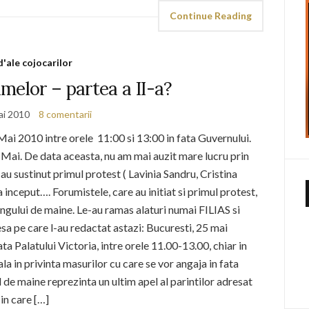
Continue Reading
d'ale cojocarilor
melor – partea a II-a?
ai 2010
8 comentarii
Mai 2010 intre orele 11:00 si 13:00 in fata Guvernului.
17 Mai. De data aceasta, nu am mai auzit mare lucru prin
 au sustinut primul protest ( Lavinia Sandru, Cristina
 inceput…. Forumistele, care au initiat si primul protest,
gului de maine. Le-au ramas alaturi numai FILIAS si
a pe care l-au redactat astazi: Bucuresti, 25 mai
ata Palatului Victoria, intre orele 11.00-13.00, chiar in
ala in privinta masurilor cu care se vor angaja in fata
de maine reprezinta un ultim apel al parintilor adresat
in care […]