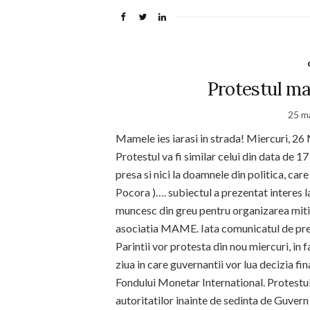
Protestul ma
25 m
Mamele ies iarasi in strada! Miercuri, 26 
Protestul va fi similar celui din data de 
presa si nici la doamnele din politica, care
Pocora )…. subiectul a prezentat interes la
muncesc din greu pentru organizarea mitin
asociatia MAME. Iata comunicatul de pres
Parintii vor protesta din nou miercuri, in f
ziua in care guvernantii vor lua decizia fin
Fondului Monetar International. Protestul 
autoritatilor inainte de sedinta de Guvern 