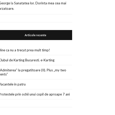
George
la
Sanatatea lor. Dorinta mea cea mai
arzatoare.
Articole recente
Bine ca nu a trecut prea mult timp!
Clubul de Karting Bucuresti. e-Karting
„Admiterea” la pregatitoare (II). Plus „my two
cents”
Vacantele in patru
Protestele prin ochii unui copil de aproape 7 ani