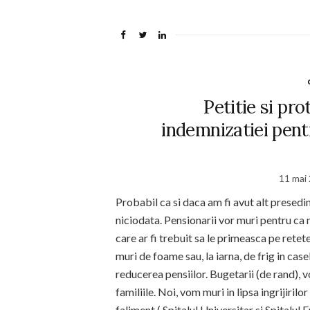
Petitie si pro
indemnizatiei pentr
11 mai
Probabil ca si daca am fi avut alt presedin
niciodata. Pensionarii vor muri pentru ca
care ar fi trebuit sa le primeasca pe rete
muri de foame sau, la iarna, de frig in cas
reducerea pensiilor. Bugetarii (de rand), v
familiile. Noi, vom muri in lipsa ingrijiril
faliment ( Spitalul Universitar si Spitalul 