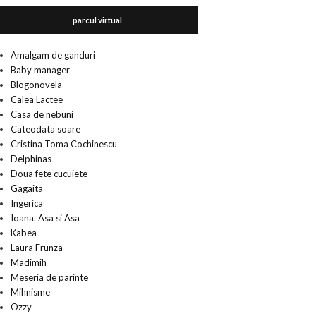
parcul virtual
Amalgam de ganduri
Baby manager
Blogonovela
Calea Lactee
Casa de nebuni
Cateodata soare
Cristina Toma Cochinescu
Delphinas
Doua fete cucuiete
Gagaita
Ingerica
Ioana. Asa si Asa
Kabea
Laura Frunza
Madimih
Meseria de parinte
Mihnisme
Ozzy