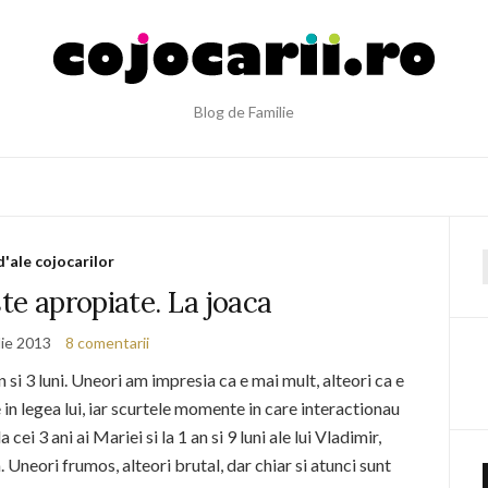
Blog de Familie
d'ale cojocarilor
f
ste apropiate. La joaca
lie 2013
8 comentarii
n si 3 luni. Uneori am impresia ca e mai mult, alteori ca e
in legea lui, iar scurtele momente in care interactionau
cei 3 ani ai Mariei si la 1 an si 9 luni ale lui Vladimir,
 Uneori frumos, alteori brutal, dar chiar si atunci sunt