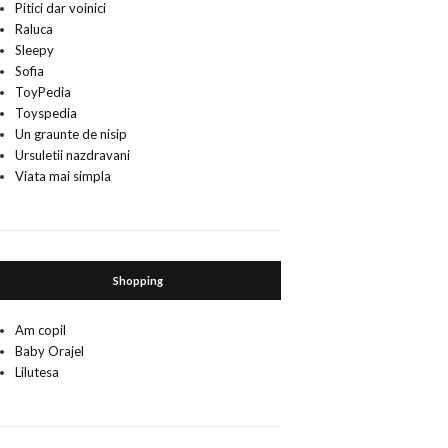
Pitici dar voinici
Raluca
Sleepy
Sofia
ToyPedia
Toyspedia
Un graunte de nisip
Ursuletii nazdravani
Viata mai simpla
Shopping
Am copil
Baby Orajel
Lilutesa