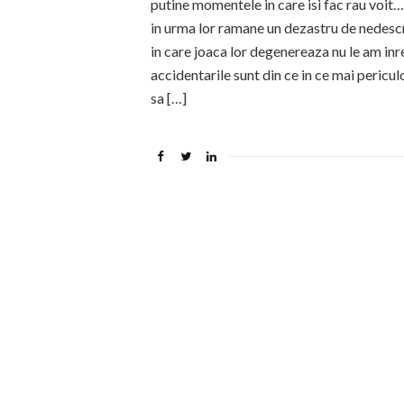
putine momentele in care isi fac rau voi
in urma lor ramane un dezastru de nedescri
in care joaca lor degenereaza nu le am inre
accidentarile sunt din ce in ce mai pericu
sa […]