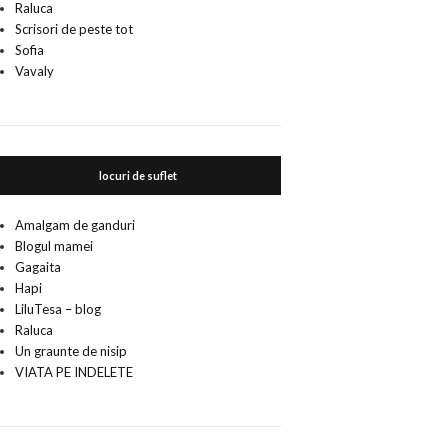
Raluca
Scrisori de peste tot
Sofia
Vavaly
locuri de suflet
Amalgam de ganduri
Blogul mamei
Gagaita
Hapi
LiluTesa – blog
Raluca
Un graunte de nisip
VIATA PE INDELETE