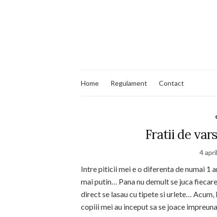
Home
Regulament
Contact
Fratii de var
4 apri
Intre piticii mei e o diferenta de numai 1 a
mai putin… Pana nu demult se juca fiecare 
direct se lasau cu tipete si urlete… Acum, la 
copiii mei au inceput sa se joace impreuna.