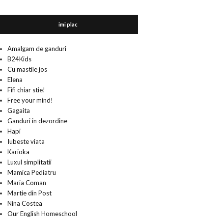
imi plac
Amalgam de ganduri
B24Kids
Cu mastile jos
Elena
Fifi chiar stie!
Free your mind!
Gagaita
Ganduri in dezordine
Hapi
Iubeste viata
Karioka
Luxul simplitatii
Mamica Pediatru
Maria Coman
Martie din Post
Nina Costea
Our English Homeschool