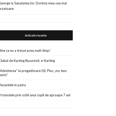
George
la
Sanatatea lor. Dorinta mea cea mai
arzatoare.
Articole recente
Bine ca nu a trecut prea mult timp!
Clubul de Karting Bucuresti. e-Karting
„Admiterea” la pregatitoare (II). Plus „my two
cents”
Vacantele in patru
Protestele prin ochii unui copil de aproape 7 ani