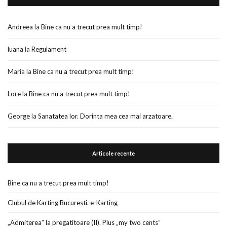
Andreea
la
Bine ca nu a trecut prea mult timp!
luana
la
Regulament
Maria
la
Bine ca nu a trecut prea mult timp!
Lore
la
Bine ca nu a trecut prea mult timp!
George
la
Sanatatea lor. Dorinta mea cea mai arzatoare.
Articole recente
Bine ca nu a trecut prea mult timp!
Clubul de Karting Bucuresti. e-Karting
„Admiterea” la pregatitoare (II). Plus „my two cents”