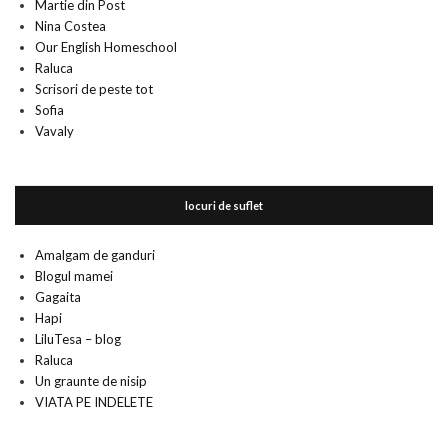
Martie din Post
Nina Costea
Our English Homeschool
Raluca
Scrisori de peste tot
Sofia
Vavaly
locuri de suflet
Amalgam de ganduri
Blogul mamei
Gagaita
Hapi
LiluTesa – blog
Raluca
Un graunte de nisip
VIATA PE INDELETE