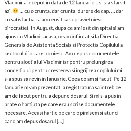
Vladimir a inceput in data de 12 Ianuarie… si s-a sfarsit
azi.
… cu o crunta, dar crunta, durere de cap. … dar
cu satisfactia ca am reusit sa supravietuiesc
birocratiei! In August, dupa ce am iesit din spital si am
ajuns cu Vladimir acasa, m-am infiintat si la Directia
Generala de Asistenta Sociala si Protectia Copilului a
sectorului in care locuiesc. Am depus documentele
pentru aloctia lui Vladimir iar pentru prelungirea
concediului pentru cresterea si ingrijirea copilului mi
s-a spus sa revin in Ianuarie. Ceea ce am si facut. Pe 12
Ianuarie m-am prezentat la registratura sa intreb ce
am de facut pentru a depune dosarul. Si mi s-a pus in
brate o hartiuta pe care erau scrise documentele
necesare. Aceasi hartie pe care o pimisem si atunci
cand am depus dosarul […]