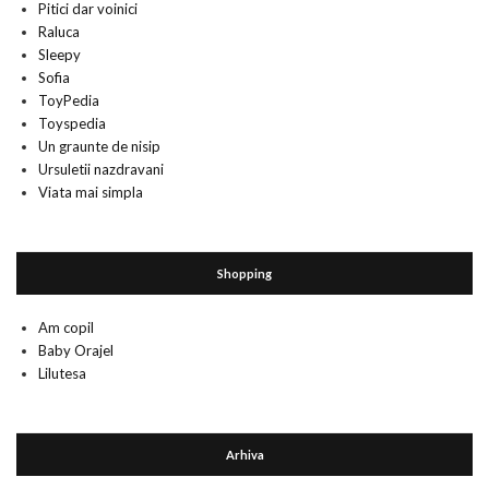
Pitici dar voinici
Raluca
Sleepy
Sofia
ToyPedia
Toyspedia
Un graunte de nisip
Ursuletii nazdravani
Viata mai simpla
Shopping
Am copil
Baby Orajel
Lilutesa
Arhiva