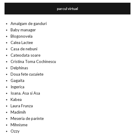
parcul virtual
Amalgam de ganduri
Baby manager
Blogonovela
Calea Lactee
Casa de nebuni
Cateodata soare
Cristina Toma Cochinescu
Delphinas
Doua fete cucuiete
Gagaita
Ingerica
Ioana. Asa si Asa
Kabea
Laura Frunza
Madimih
Meseria de parinte
Mihnisme
Ozzy