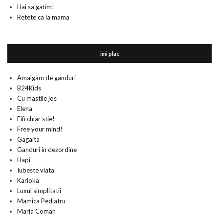
Hai sa gatim!
Retete ca la mama
imi plac
Amalgam de ganduri
B24Kids
Cu mastile jos
Elena
Fifi chiar stie!
Free your mind!
Gagaita
Ganduri in dezordine
Hapi
Iubeste viata
Karioka
Luxul simplitatii
Mamica Pediatru
Maria Coman