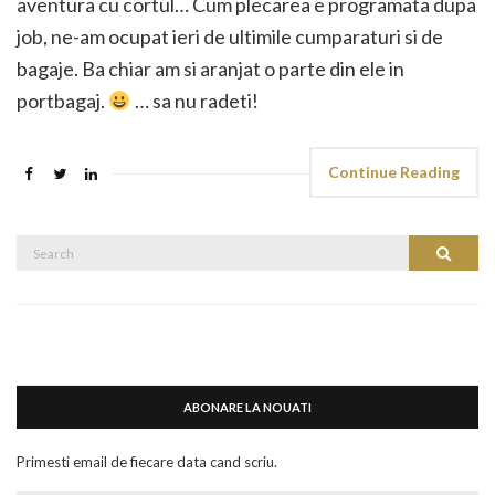
aventura cu cortul… Cum plecarea e programata dupa
job, ne-am ocupat ieri de ultimile cumparaturi si de
bagaje. Ba chiar am si aranjat o parte din ele in
portbagaj.
… sa nu radeti!
Continue Reading
Search
Search
for:
ABONARE LA NOUATI
Primesti email de fiecare data cand scriu.