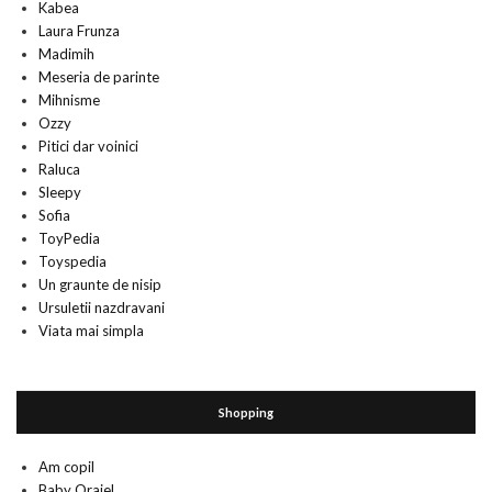
Kabea
Laura Frunza
Madimih
Meseria de parinte
Mihnisme
Ozzy
Pitici dar voinici
Raluca
Sleepy
Sofia
ToyPedia
Toyspedia
Un graunte de nisip
Ursuletii nazdravani
Viata mai simpla
Shopping
Am copil
Baby Orajel