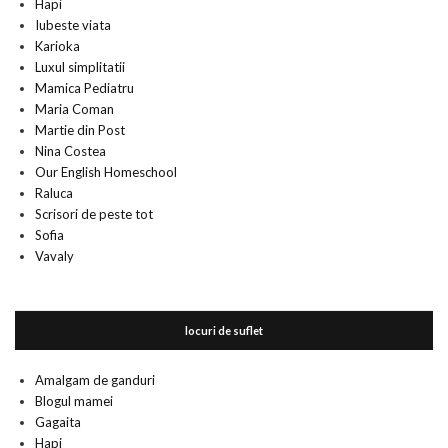
Hapi
Iubeste viata
Karioka
Luxul simplitatii
Mamica Pediatru
Maria Coman
Martie din Post
Nina Costea
Our English Homeschool
Raluca
Scrisori de peste tot
Sofia
Vavaly
locuri de suflet
Amalgam de ganduri
Blogul mamei
Gagaita
Hapi