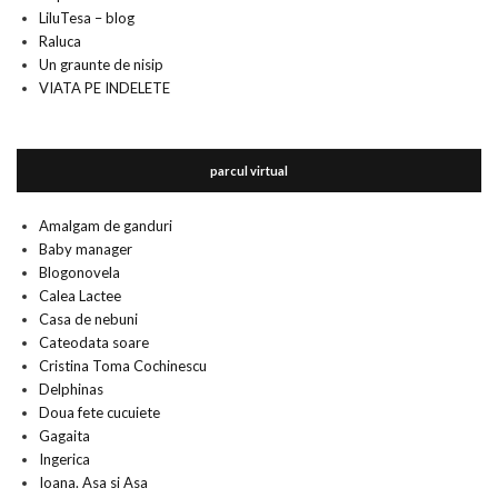
LiluTesa – blog
Raluca
Un graunte de nisip
VIATA PE INDELETE
parcul virtual
Amalgam de ganduri
Baby manager
Blogonovela
Calea Lactee
Casa de nebuni
Cateodata soare
Cristina Toma Cochinescu
Delphinas
Doua fete cucuiete
Gagaita
Ingerica
Ioana. Asa si Asa