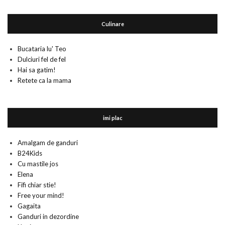
Culinare
Bucataria lu' Teo
Dulciuri fel de fel
Hai sa gatim!
Retete ca la mama
imi plac
Amalgam de ganduri
B24Kids
Cu mastile jos
Elena
Fifi chiar stie!
Free your mind!
Gagaita
Ganduri in dezordine