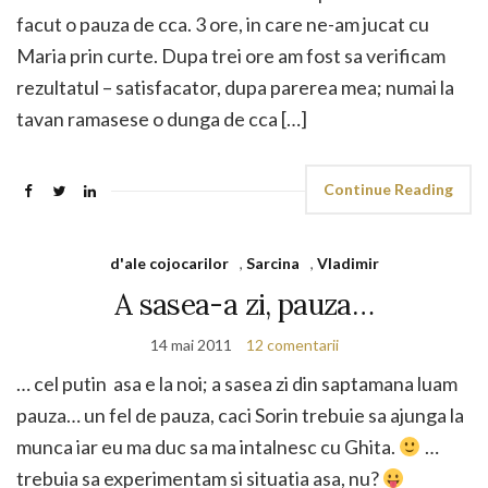
facut o pauza de cca. 3 ore, in care ne-am jucat cu
Maria prin curte. Dupa trei ore am fost sa verificam
rezultatul – satisfacator, dupa parerea mea; numai la
tavan ramasese o dunga de cca […]
Continue Reading
d'ale cojocarilor
,
Sarcina
,
Vladimir
A sasea-a zi, pauza…
14 mai 2011
12 comentarii
… cel putin asa e la noi; a sasea zi din saptamana luam
pauza… un fel de pauza, caci Sorin trebuie sa ajunga la
munca iar eu ma duc sa ma intalnesc cu Ghita.
…
trebuia sa experimentam si situatia asa, nu?