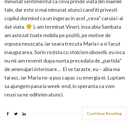
minunat sentimentul ca ceva prinde viata din mainile
tale, dar este si mai minunat atunci cand iti privesti
copilul dormind ca un ingeras in acel „ceva” caruia i-ai
dat viata.
L-am terminat Vineri, insa abia Sambata
am astezat toate mobila pe pozitii, pe motive de
vopsea neuscata, iar seara trecuta Maria i-a si facut
inaugurarea. Sorin rezista cu stoicism oboselii, eu inca
nu mi-am revenit dupa nunta precedata de „partida”
de amenajari interioare… El se taraste, eu – abia ma
tarasc, iar Maria ne-a pus capac cu energia ei. Luptam
sa ajungem pana la week-end, in speranta ca vom
reusi sa ne odihnim atunci.
Continue Reading