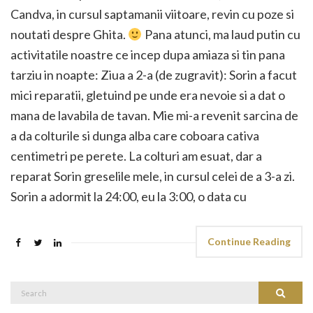
Candva, in cursul saptamanii viitoare, revin cu poze si
noutati despre Ghita.
Pana atunci, ma laud putin cu
activitatile noastre ce incep dupa amiaza si tin pana
tarziu in noapte: Ziua a 2-a (de zugravit): Sorin a facut
mici reparatii, gletuind pe unde era nevoie si a dat o
mana de lavabila de tavan. Mie mi-a revenit sarcina de
a da colturile si dunga alba care coboara cativa
centimetri pe perete. La colturi am esuat, dar a
reparat Sorin greselile mele, in cursul celei de a 3-a zi.
Sorin a adormit la 24:00, eu la 3:00, o data cu
Continue Reading
Search
Search
for: