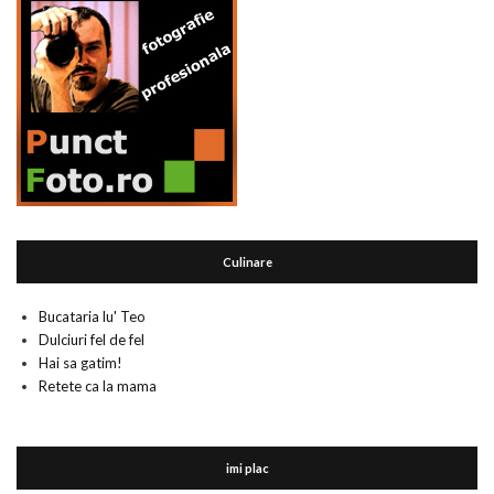
Culinare
Bucataria lu' Teo
Dulciuri fel de fel
Hai sa gatim!
Retete ca la mama
imi plac