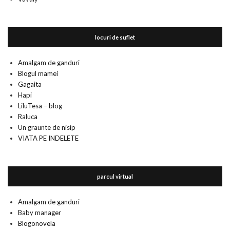
locuri de suflet
Amalgam de ganduri
Blogul mamei
Gagaita
Hapi
LiluTesa – blog
Raluca
Un graunte de nisip
VIATA PE INDELETE
parcul virtual
Amalgam de ganduri
Baby manager
Blogonovela