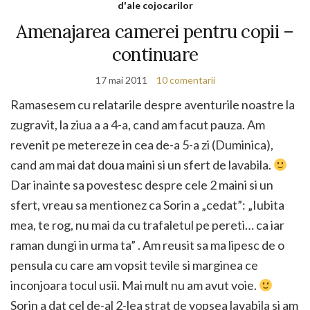
d'ale cojocarilor
Amenajarea camerei pentru copii –
continuare
17 mai 2011
10 comentarii
Ramasesem cu relatarile despre aventurile noastre la
zugravit, la ziua a a 4-a, cand am facut pauza. Am
revenit pe metereze in cea de-a 5-a zi (Duminica),
cand am mai dat doua maini si un sfert de lavabila.
Dar inainte sa povestesc despre cele 2 maini si un
sfert, vreau sa mentionez ca Sorin a „cedat”: „Iubita
mea, te rog, nu mai da cu trafaletul pe pereti… ca iar
raman dungi in urma ta” . Am reusit sa ma lipesc de o
pensula cu care am vopsit tevile si marginea ce
inconjoara tocul usii. Mai mult nu am avut voie.
Sorin a dat cel de-al 2-lea strat de vopsea lavabila si am