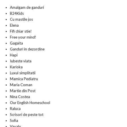
Amalgam de ganduri
B24Kids
Cu mastile jos
Elena
Fifi chiar stie!
Free your mind!
Gagaita
Ganduri in dezordine
Hapi
Iubeste viata
Karioka
Luxul simplitatii
Mamica Pediatru
Maria Coman
Martie din Post
Nina Costea
Our English Homeschool
Raluca
Scrisori de peste tot
Sofia
Vavaly