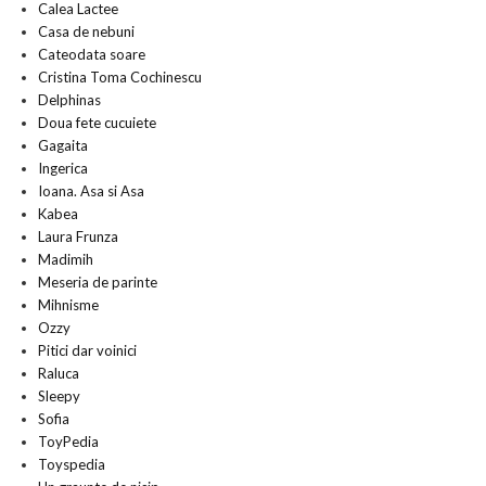
Calea Lactee
Casa de nebuni
Cateodata soare
Cristina Toma Cochinescu
Delphinas
Doua fete cucuiete
Gagaita
Ingerica
Ioana. Asa si Asa
Kabea
Laura Frunza
Madimih
Meseria de parinte
Mihnisme
Ozzy
Pitici dar voinici
Raluca
Sleepy
Sofia
ToyPedia
Toyspedia