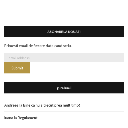
ABONARE LA NOUATI
Primesti email de fiecare data cand scriu.
gura lumii
Andreea
la
Bine ca nu a trecut prea mult timp!
luana
la
Regulament