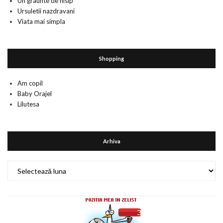
Un graunte de nisip
Ursuletii nazdravani
Viata mai simpla
Shopping
Am copil
Baby Orajel
Lilutesa
Arhiva
Arhiva