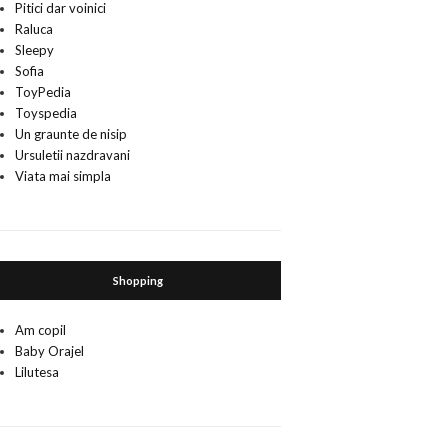
Pitici dar voinici
Raluca
Sleepy
Sofia
ToyPedia
Toyspedia
Un graunte de nisip
Ursuletii nazdravani
Viata mai simpla
Shopping
Am copil
Baby Orajel
Lilutesa