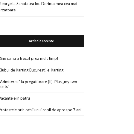
George
la
Sanatatea lor. Dorinta mea cea mai
arzatoare.
Articole recente
Bine ca nu a trecut prea mult timp!
Clubul de Karting Bucuresti. e-Karting
„Admiterea” la pregatitoare (II). Plus „my two
cents”
Vacantele in patru
Protestele prin ochii unui copil de aproape 7 ani