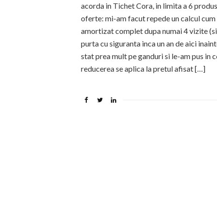
acorda in Tichet Cora, in limita a 6 prod
oferte: mi-am facut repede un calcul cum c
amortizat complet dupa numai 4 vizite (si u
purta cu siguranta inca un an de aici inain
stat prea mult pe ganduri si le-am pus in c
reducerea se aplica la pretul afisat […]