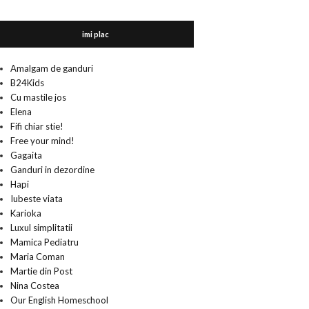
imi plac
Amalgam de ganduri
B24Kids
Cu mastile jos
Elena
Fifi chiar stie!
Free your mind!
Gagaita
Ganduri in dezordine
Hapi
Iubeste viata
Karioka
Luxul simplitatii
Mamica Pediatru
Maria Coman
Martie din Post
Nina Costea
Our English Homeschool