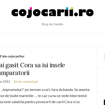
Blog de Familie
d'ale cojocarilor
f
 gasit Cora sa isi insele
umparatorii
ie 2012
26 de comentarii
„imprumuturi” pe termen scurt, fara dobanda. Se anunta
se de toate marimile: … in caz ca nu se vede bine textul
rea este valabila pentru posesorii de card Cora si se