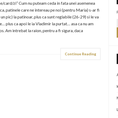
use/card/zi” Cum nu puteam ceda in fata unei asemenea
a, patinele care ne intereau pe noi (pentru Maria) s-ar fi
n pic) la patinoar, plus ca sunt reglabile (26-29) si le va
te… plus ca apoi le ia Vladimir la purtat… asa ca nu am
os. Am intrebat la raion, pentru a fi sigura, daca
Continue Reading