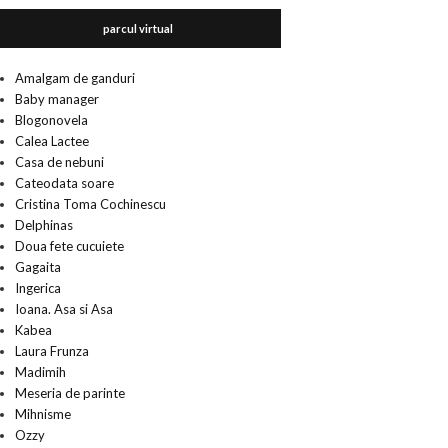
parcul virtual
Amalgam de ganduri
Baby manager
Blogonovela
Calea Lactee
Casa de nebuni
Cateodata soare
Cristina Toma Cochinescu
Delphinas
Doua fete cucuiete
Gagaita
Ingerica
Ioana. Asa si Asa
Kabea
Laura Frunza
Madimih
Meseria de parinte
Mihnisme
Ozzy