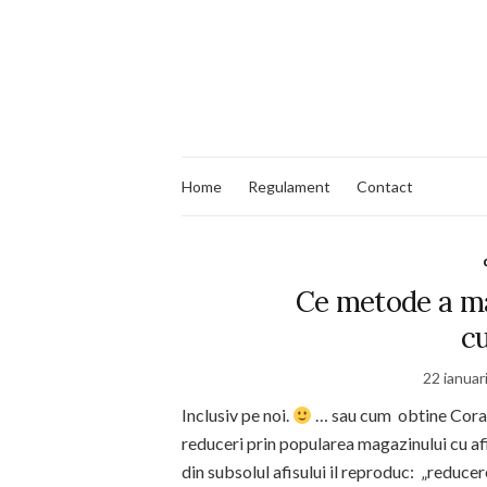
Home
Regulament
Contact
Ce metode a mai
c
22 ianuar
Inclusiv pe noi.
… sau cum obtine Cora 
reduceri prin popularea magazinului cu afi
din subsolul afisului il reproduc: „reduce