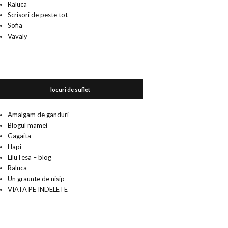
Raluca
Scrisori de peste tot
Sofia
Vavaly
locuri de suflet
Amalgam de ganduri
Blogul mamei
Gagaita
Hapi
LiluTesa – blog
Raluca
Un graunte de nisip
VIATA PE INDELETE