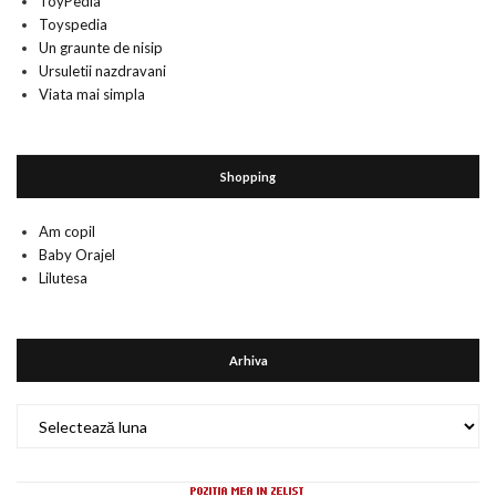
ToyPedia
Toyspedia
Un graunte de nisip
Ursuletii nazdravani
Viata mai simpla
Shopping
Am copil
Baby Orajel
Lilutesa
Arhiva
Arhiva