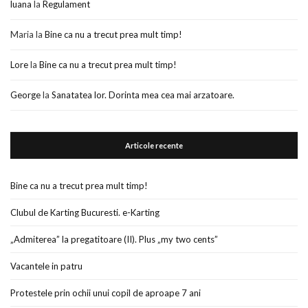
luana
la
Regulament
Maria
la
Bine ca nu a trecut prea mult timp!
Lore
la
Bine ca nu a trecut prea mult timp!
George
la
Sanatatea lor. Dorinta mea cea mai arzatoare.
Articole recente
Bine ca nu a trecut prea mult timp!
Clubul de Karting Bucuresti. e-Karting
„Admiterea” la pregatitoare (II). Plus „my two cents”
Vacantele in patru
Protestele prin ochii unui copil de aproape 7 ani