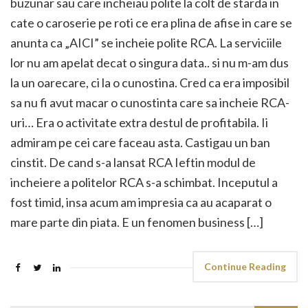
buzunar sau care incheiau polite la colt de starda in
cate o caroserie pe roti ce era plina de afise in care se
anunta ca „AICI” se incheie polite RCA. La serviciile
lor nu am apelat decat o singura data.. si nu m-am dus
la un oarecare, ci la o cunostina. Cred ca era imposibil
sa nu fi avut macar o cunostinta care sa incheie RCA-
uri… Era o activitate extra destul de profitabila. Ii
admiram pe cei care faceau asta. Castigau un ban
cinstit. De cand s-a lansat RCA Ieftin modul de
incheiere a politelor RCA s-a schimbat. Inceputul a
fost timid, insa acum am impresia ca au acaparat o
mare parte din piata. E un fenomen business […]
Continue Reading