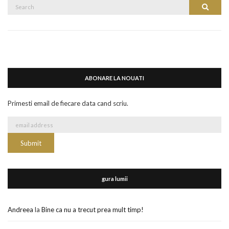
Search
Search
for:
ABONARE LA NOUATI
Primesti email de fiecare data cand scriu.
gura lumii
Andreea
la
Bine ca nu a trecut prea mult timp!