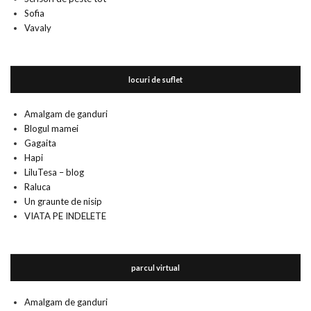
Sofia
Vavaly
locuri de suflet
Amalgam de ganduri
Blogul mamei
Gagaita
Hapi
LiluTesa – blog
Raluca
Un graunte de nisip
VIATA PE INDELETE
parcul virtual
Amalgam de ganduri