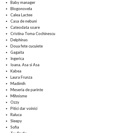
Baby manager
Blogonovela
Calea Lactee
Casa de nebuni
Cateodata soare
Cristina Toma Cochinescu
Delphinas
Doua fete cucuiete
Gagaita
Ingerica
Ioana. Asa si Asa
Kabea
Laura Frunza
Madimih
Meseria de parinte
Mihnisme
Ozzy
Pitici dar voinici
Raluca
Sleepy
Sofia