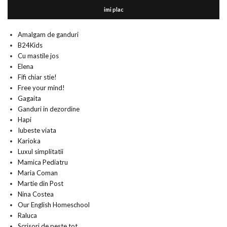
imi plac
Amalgam de ganduri
B24Kids
Cu mastile jos
Elena
Fifi chiar stie!
Free your mind!
Gagaita
Ganduri in dezordine
Hapi
Iubeste viata
Karioka
Luxul simplitatii
Mamica Pediatru
Maria Coman
Martie din Post
Nina Costea
Our English Homeschool
Raluca
Scrisori de peste tot