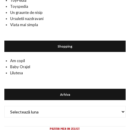
ToyPedia
Toyspedia
Un graunte de nisip
Ursuletii nazdravani
Viata mai simpla
Shopping
Am copil
Baby Orajel
Lilutesa
Arhiva
Arhiva