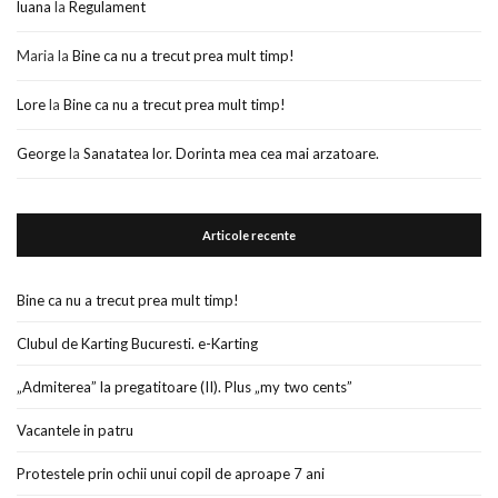
luana
la
Regulament
Maria
la
Bine ca nu a trecut prea mult timp!
Lore
la
Bine ca nu a trecut prea mult timp!
George
la
Sanatatea lor. Dorinta mea cea mai arzatoare.
Articole recente
Bine ca nu a trecut prea mult timp!
Clubul de Karting Bucuresti. e-Karting
„Admiterea” la pregatitoare (II). Plus „my two cents”
Vacantele in patru
Protestele prin ochii unui copil de aproape 7 ani