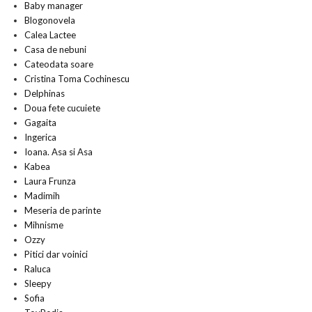
Baby manager
Blogonovela
Calea Lactee
Casa de nebuni
Cateodata soare
Cristina Toma Cochinescu
Delphinas
Doua fete cucuiete
Gagaita
Ingerica
Ioana. Asa si Asa
Kabea
Laura Frunza
Madimih
Meseria de parinte
Mihnisme
Ozzy
Pitici dar voinici
Raluca
Sleepy
Sofia