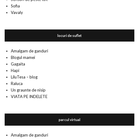
Sofia
Vavaly
locuri de suflet
Amalgam de ganduri
Blogul mamei
Gagaita
Hapi
LiluTesa – blog
Raluca
Un graunte de nisip
VIATA PE INDELETE
parcul virtual
Amalgam de ganduri