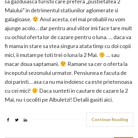
sa gazduiasca turistii care prefera „pustietatea 2
Maiului” in detrimentul statiunilor aglomerate si
galagioase.
Anul acesta, cel mai probabil nu vom
ajunge acolo… dar pentru anul viitor imi face tare mult
cu ochiul oferta lor de cazare pentru o luna. … daca va
fi mama in stare sa stea singura atata timp cu doi copii
mici, ii mutam pe toti trei o luna la 2 Mai.
… sau
macar doua saptamani.
Ramane sa cer o oferta la
inceputul sezonului urmator. Pensiunea e facuta de
doi parinti… asa ca nu ma indoiesc ca este prietenoasa
cu cei mici!
Daca sunteti in cautare de cazare la 2
Mai, nu-i ocoliti pe Albuletzi! Detalii gasiti aici.
Continue Reading