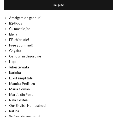
imi plac
Amalgam de ganduri
B24Kids
Cu mastile jos
Elena
Fifi chiar stie!
Free your mind!
Gagaita
Ganduri in dezordine
Hapi
Iubeste viata
Karioka
Luxul simplitatii
Mamica Pediatru
Maria Coman
Martie din Post
Nina Costea
Our English Homeschool
Raluca
Scrisori de peste tot