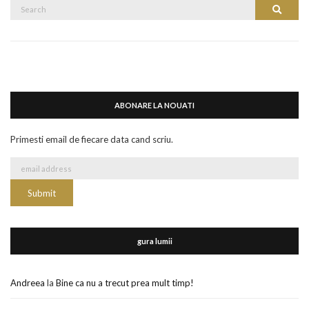
Search
Search
for:
ABONARE LA NOUATI
Primesti email de fiecare data cand scriu.
gura lumii
Andreea
la
Bine ca nu a trecut prea mult timp!