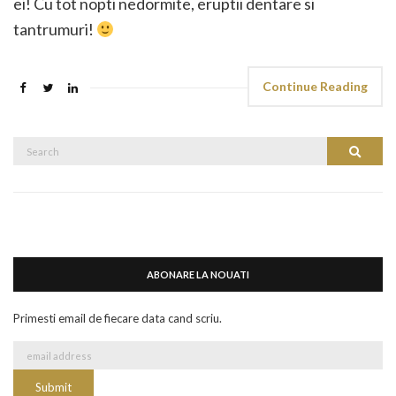
ei! Cu tot nopti nedormite, eruptii dentare si
tantrumuri!
Continue Reading
Search
Search
for:
ABONARE LA NOUATI
Primesti email de fiecare data cand scriu.