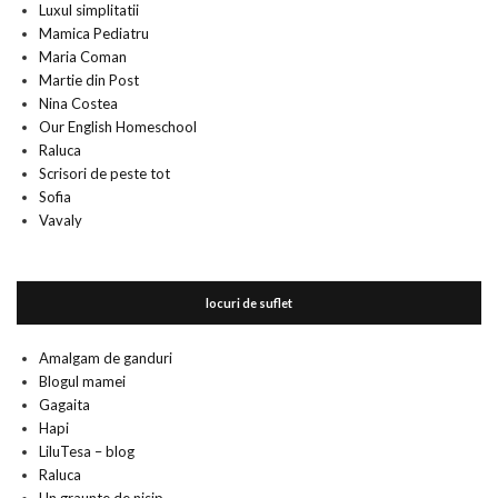
Luxul simplitatii
Mamica Pediatru
Maria Coman
Martie din Post
Nina Costea
Our English Homeschool
Raluca
Scrisori de peste tot
Sofia
Vavaly
locuri de suflet
Amalgam de ganduri
Blogul mamei
Gagaita
Hapi
LiluTesa – blog
Raluca