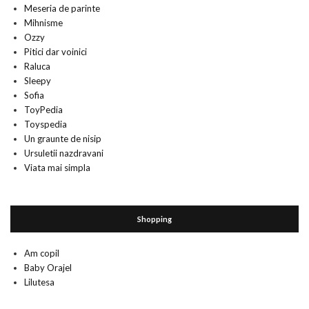
Meseria de parinte
Mihnisme
Ozzy
Pitici dar voinici
Raluca
Sleepy
Sofia
ToyPedia
Toyspedia
Un graunte de nisip
Ursuletii nazdravani
Viata mai simpla
Shopping
Am copil
Baby Orajel
Lilutesa