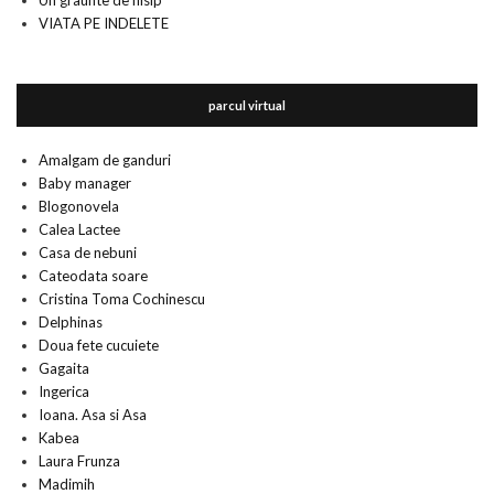
Un graunte de nisip
VIATA PE INDELETE
parcul virtual
Amalgam de ganduri
Baby manager
Blogonovela
Calea Lactee
Casa de nebuni
Cateodata soare
Cristina Toma Cochinescu
Delphinas
Doua fete cucuiete
Gagaita
Ingerica
Ioana. Asa si Asa
Kabea
Laura Frunza
Madimih