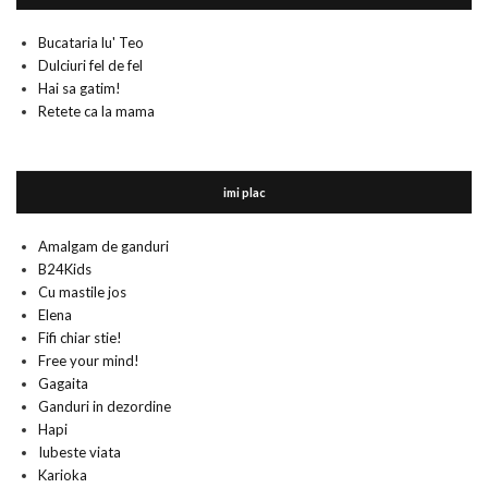
Bucataria lu' Teo
Dulciuri fel de fel
Hai sa gatim!
Retete ca la mama
imi plac
Amalgam de ganduri
B24Kids
Cu mastile jos
Elena
Fifi chiar stie!
Free your mind!
Gagaita
Ganduri in dezordine
Hapi
Iubeste viata
Karioka