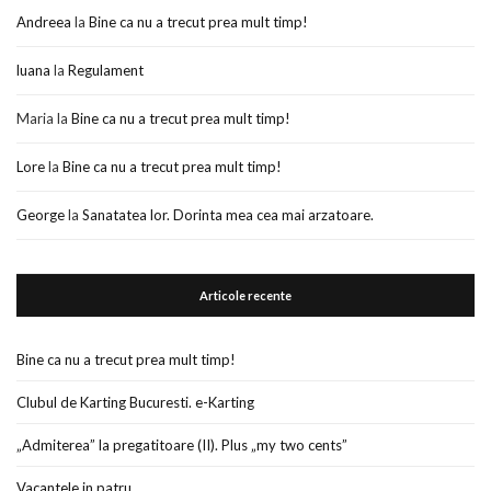
Andreea
la
Bine ca nu a trecut prea mult timp!
luana
la
Regulament
Maria
la
Bine ca nu a trecut prea mult timp!
Lore
la
Bine ca nu a trecut prea mult timp!
George
la
Sanatatea lor. Dorinta mea cea mai arzatoare.
Articole recente
Bine ca nu a trecut prea mult timp!
Clubul de Karting Bucuresti. e-Karting
„Admiterea” la pregatitoare (II). Plus „my two cents”
Vacantele in patru