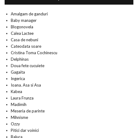
Amalgam de ganduri
Baby manager
Blogonovela
Calea Lactee
Casa de nebuni
Cateodata soare
Cristina Toma Cochinescu
Delphinas
Doua fete cucuiete
Gagaita
Ingerica
Ioana. Asa si Asa
Kabea
Laura Frunza
Madimih
Meseria de parinte
Mihnisme
Ozzy
Pitici dar voinici
Raluca