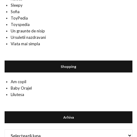
Sleepy
Sofia
ToyPedia
Toyspedia
Un graunte de nisip
Ursuletii nazdravani
Viata mai simpla
Shopping
Am copil
Baby Orajel
Lilutesa
Arhiva
Arhiva