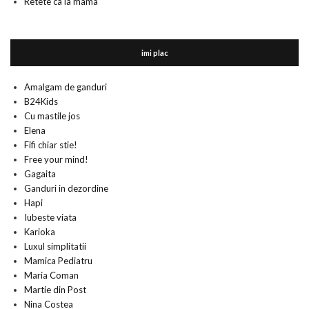
Retete ca la mama
imi plac
Amalgam de ganduri
B24Kids
Cu mastile jos
Elena
Fifi chiar stie!
Free your mind!
Gagaita
Ganduri in dezordine
Hapi
Iubeste viata
Karioka
Luxul simplitatii
Mamica Pediatru
Maria Coman
Martie din Post
Nina Costea