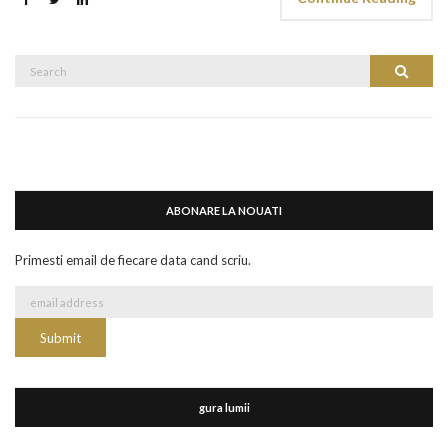
Search
Search
for:
ABONARE LA NOUATI
Primesti email de fiecare data cand scriu.
gura lumii