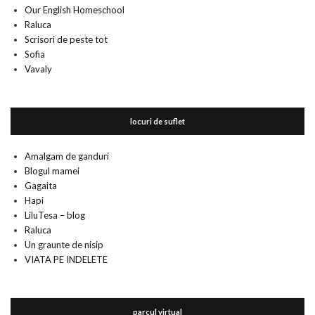
Our English Homeschool
Raluca
Scrisori de peste tot
Sofia
Vavaly
locuri de suflet
Amalgam de ganduri
Blogul mamei
Gagaita
Hapi
LiluTesa – blog
Raluca
Un graunte de nisip
VIATA PE INDELETE
parcul virtual