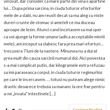
vinovat, dar consider ca mare parte din vina ii apartine
lui… Dupa prima sarcina, in ciuda tuturor eforturilor
mele de a slabi, nu am reusit decat sa ma aleg cu niste
dureri crunte de stomac si ameteli ce ma duceau
aproape de lesin. Atunci cand incetasem sa mai sper
ca voi ajunge la forme umane (adica acceptabile mintii
mele), am inceput sa slabesc fara prea mari eforturi…
trecusera 7 luni de la nastere. Minunea nu a durat
prea mult din cauza sarcinii numarul doi. Aici povestea
s-a mai complicat putin, dar kilogramele extra refuzau
sa imi paraseasca corpul, in ciuda tuturor regimurilor
pe care le incercasem. … totusi nu puteam alege nimic
drastic deoarece trebuia sa mananc la ore fixe pentru
a-mi „invata” intestinele […]
Continue Reading