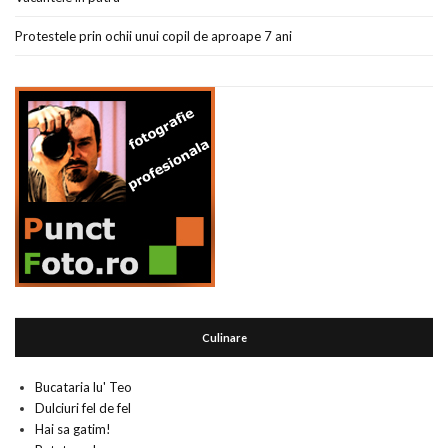
Protestele prin ochii unui copil de aproape 7 ani
Culinare
Bucataria lu' Teo
Dulciuri fel de fel
Hai sa gatim!