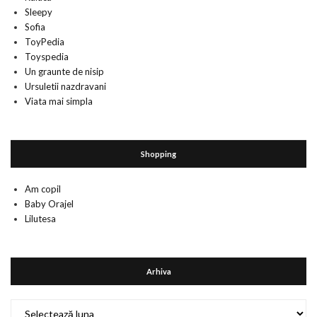
Sleepy
Sofia
ToyPedia
Toyspedia
Un graunte de nisip
Ursuletii nazdravani
Viata mai simpla
Shopping
Am copil
Baby Orajel
Lilutesa
Arhiva
Arhiva