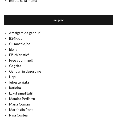
Retete ca la mama
imi plac
Amalgam de ganduri
B24Kids
Cu mastile jos
Elena
Fifi chiar stie!
Free your mind!
Gagaita
Ganduri in dezordine
Hapi
Iubeste viata
Karioka
Luxul simplitatii
Mamica Pediatru
Maria Coman
Martie din Post
Nina Costea