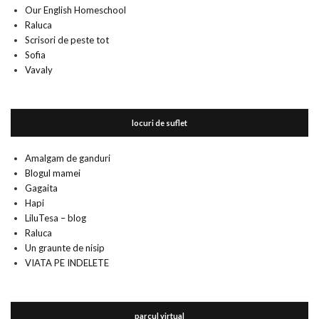
Our English Homeschool
Raluca
Scrisori de peste tot
Sofia
Vavaly
locuri de suflet
Amalgam de ganduri
Blogul mamei
Gagaita
Hapi
LiluTesa – blog
Raluca
Un graunte de nisip
VIATA PE INDELETE
parcul virtual