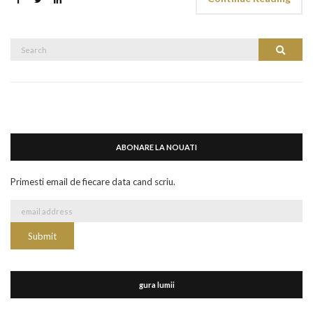
Search
Search
for:
ABONARE LA NOUATI
Primesti email de fiecare data cand scriu.
gura lumii