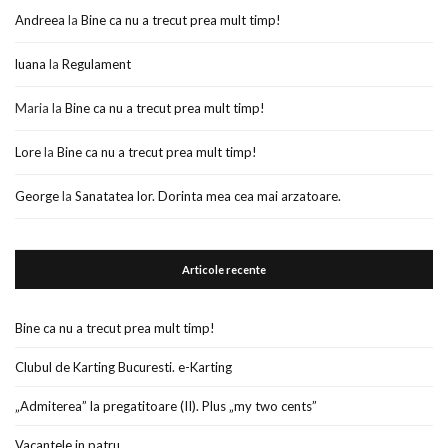
Andreea
la
Bine ca nu a trecut prea mult timp!
luana
la
Regulament
Maria
la
Bine ca nu a trecut prea mult timp!
Lore
la
Bine ca nu a trecut prea mult timp!
George
la
Sanatatea lor. Dorinta mea cea mai arzatoare.
Articole recente
Bine ca nu a trecut prea mult timp!
Clubul de Karting Bucuresti. e-Karting
„Admiterea” la pregatitoare (II). Plus „my two cents”
Vacantele in patru