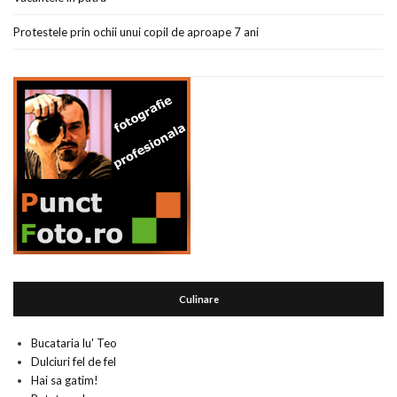
Protestele prin ochii unui copil de aproape 7 ani
Culinare
Bucataria lu' Teo
Dulciuri fel de fel
Hai sa gatim!