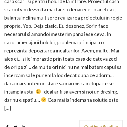
casa scarii si pentru holul de la intrare. Proiectul casa
scarii il voi dezvolta mai tarziu deoarece, in acel caz,
balanta inclina mult spre realizarea proiectului in regie
proprie. Yep. Deja clasic. Eu desenez, Sorin face
necesarul si amandoi mesterim pana iese ceva. In
cazul amenajarii holului, problema principala o
reprezinta depozitarea incaltarilor. Avem, multe. Mai
ales ei… si le imprastie prin toata casa de cateva zeci
de ori pe zi… de multe ori nici nu ne mai batem capul sa
incercam sa le punem la loc decat dupa ce adorm…
daca mai suntem in stare sa mai miscam dupa ce se
intampla asta.
Ideal ar fi sa avem si noi un dresing,
dar nu e spatiu…
Cea mai la indemana solutie este
[…]
Continue Reading