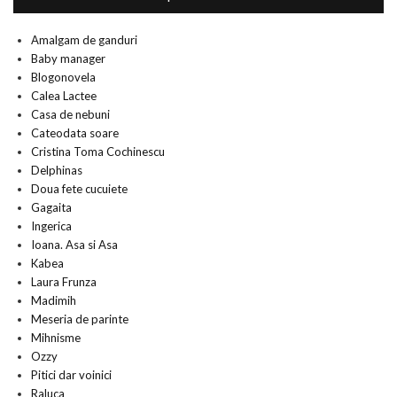
Amalgam de ganduri
Baby manager
Blogonovela
Calea Lactee
Casa de nebuni
Cateodata soare
Cristina Toma Cochinescu
Delphinas
Doua fete cucuiete
Gagaita
Ingerica
Ioana. Asa si Asa
Kabea
Laura Frunza
Madimih
Meseria de parinte
Mihnisme
Ozzy
Pitici dar voinici
Raluca